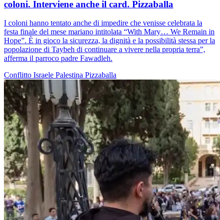
coloni. Interviene anche il card. Pizzaballa
I coloni hanno tentato anche di impedire che venisse celebrata la
festa finale del mese mariano intitolata “With Mary… We Remain in
Hope”. È in gioco la sicurezza, la dignità e la possibilità stessa per la
popolazione di Taybeh di continuare a vivere nella propria terra”,
afferma il parroco padre Fawadleh.
Conflitto Israele Palestina
Pizzaballa