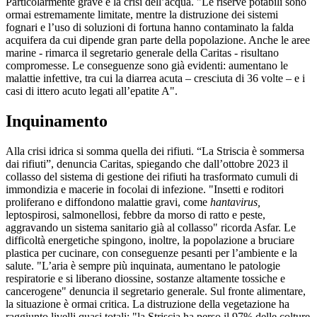
Particolarmente grave è la crisi dell’acqua. "Le riserve potabili sono
ormai estremamente limitate, mentre la distruzione dei sistemi
fognari e l’uso di soluzioni di fortuna hanno contaminato la falda
acquifera da cui dipende gran parte della popolazione. Anche le aree
marine - rimarca il segretario generale della Caritas - risultano
compromesse. Le conseguenze sono già evidenti: aumentano le
malattie infettive, tra cui la diarrea acuta – cresciuta di 36 volte – e i
casi di ittero acuto legati all’epatite A".
Inquinamento
Alla crisi idrica si somma quella dei rifiuti. “La Striscia è sommersa
dai rifiuti”, denuncia Caritas, spiegando che dall’ottobre 2023 il
collasso del sistema di gestione dei rifiuti ha trasformato cumuli di
immondizia e macerie in focolai di infezione. "Insetti e roditori
proliferano e diffondono malattie gravi, come
hantavirus,
leptospirosi, salmonellosi, febbre da morso di ratto e peste,
aggravando un sistema sanitario già al collasso" ricorda Asfar. Le
difficoltà energetiche spingono, inoltre, la popolazione a bruciare
plastica per cucinare, con conseguenze pesanti per l’ambiente e la
salute. "L’aria è sempre più inquinata, aumentano le patologie
respiratorie e si liberano diossine, sostanze altamente tossiche e
cancerogene" denuncia il segretario generale. Sul fronte alimentare,
la situazione è ormai critica. La distruzione della vegetazione ha
raggiunto livelli quasi totali: "la Striscia ha perso il 97% delle colture