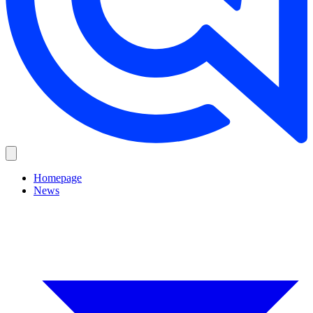
Homepage
News