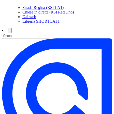
Strada Regina (RSI LA1)
Chiese in diretta (RSI ReteUno)
Dal web
Libreria SHORTCATT