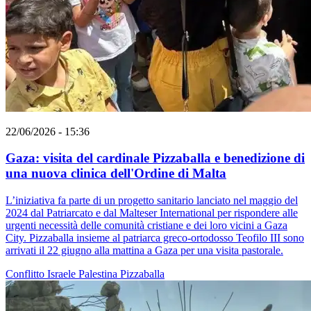
22/06/2026 - 15:36
Gaza: visita del cardinale Pizzaballa e benedizione di
una nuova clinica dell'Ordine di Malta
L’iniziativa fa parte di un progetto sanitario lanciato nel maggio del
2024 dal Patriarcato e dal Malteser International per rispondere alle
urgenti necessità delle comunità cristiane e dei loro vicini a Gaza
City. Pizzaballa insieme al patriarca greco-ortodosso Teofilo III sono
arrivati il 22 giugno alla mattina a Gaza per una visita pastorale.
Conflitto Israele Palestina
Pizzaballa