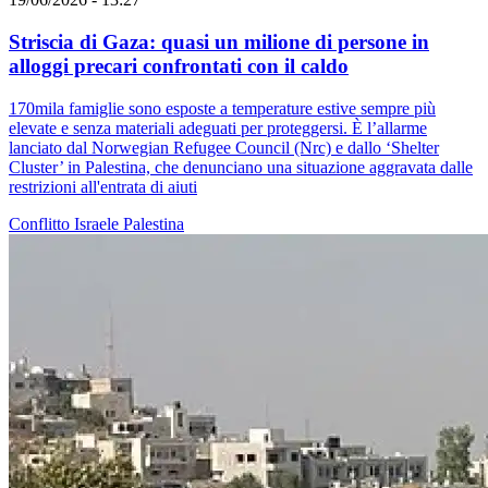
Striscia di Gaza: quasi un milione di persone in
alloggi precari confrontati con il caldo
170mila famiglie sono esposte a temperature estive sempre più
elevate e senza materiali adeguati per proteggersi. È l’allarme
lanciato dal Norwegian Refugee Council (Nrc) e dallo ‘Shelter
Cluster’ in Palestina, che denunciano una situazione aggravata dalle
restrizioni all'entrata di aiuti
Conflitto Israele Palestina