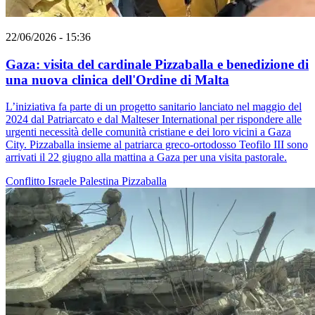
22/06/2026 - 15:36
Gaza: visita del cardinale Pizzaballa e benedizione di
una nuova clinica dell'Ordine di Malta
L’iniziativa fa parte di un progetto sanitario lanciato nel maggio del
2024 dal Patriarcato e dal Malteser International per rispondere alle
urgenti necessità delle comunità cristiane e dei loro vicini a Gaza
City. Pizzaballa insieme al patriarca greco-ortodosso Teofilo III sono
arrivati il 22 giugno alla mattina a Gaza per una visita pastorale.
Conflitto Israele Palestina
Pizzaballa