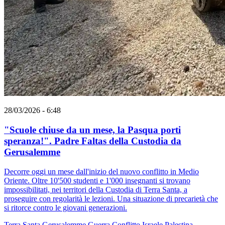
28/03/2026 - 6:48
"Scuole chiuse da un mese, la Pasqua porti
speranza!". Padre Faltas della Custodia da
Gerusalemme
Decorre oggi un mese dall'inizio del nuovo conflitto in Medio
Oriente. Oltre 10'500 studenti e 1'000 insegnanti si trovano
impossibilitati, nei territori della Custodia di Terra Santa, a
proseguire con regolarità le lezioni. Una situazione di precarietà che
si ritorce contro le giovani generazioni.
Terra Santa
Gerusalemme
Guerra
Conflitto Israele Palestina