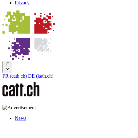
Privacy
IT
FR (cath.ch)
DE (kath.ch)
News