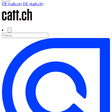
FR (cath.ch)
DE (kath.ch)