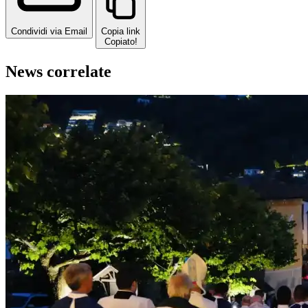
Condividi via Email
Copia link
Copiato!
News correlate