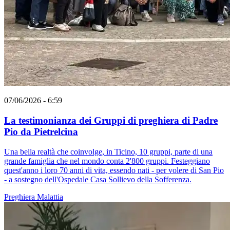
07/06/2026 - 6:59
La testimonianza dei Gruppi di preghiera di Padre
Pio da Pietrelcina
Una bella realtà che coinvolge, in Ticino, 10 gruppi, parte di una
grande famiglia che nel mondo conta 2'800 gruppi. Festeggiano
quest'anno i loro 70 anni di vita, essendo nati - per volere di San Pio
- a sostegno dell'Ospedale Casa Sollievo della Sofferenza.
Preghiera
Malattia