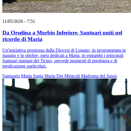
11/05/2026 - 7:51
Da Orselina a Morbio Inferiore, Santuari uniti nel
ricordo di Maria
Un'iniziativa promossa dalla Diocesi di Lugano, in programmata in
maggio e in ottobre, mesi dedicati a Maria, in entrambi i principali
Santuari mariani del Ticino, prevede momenti di preghiera e di
predicazione particolari.
Santuario
Maria
Santa Maria Dei Miracoli
Madonna del Sasso