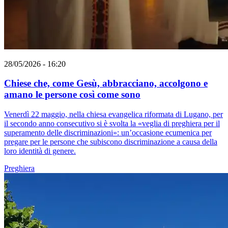
28/05/2026 - 16:20
Chiese che, come Gesù, abbracciano, accolgono e
amano le persone così come sono
Venerdì 22 maggio, nella chiesa evangelica riformata di Lugano, per
il secondo anno consecutivo si è svolta la «veglia di preghiera per il
superamento delle discriminazioni»: un’occasione ecumenica per
pregare per le persone che subiscono discriminazione a causa della
loro identità di genere.
Preghiera