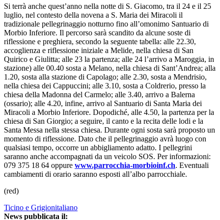
Si terrà anche quest’anno nella notte di S. Giacomo, tra il 24 e il 25
luglio, nel contesto della novena a S. Maria dei Miracoli il
tradizionale pellegrinaggio notturno fino all’omonimo Santuario di
Morbio Inferiore. Il percorso sarà scandito da alcune soste di
riflessione e preghiera, secondo la seguente tabella: alle 22.30,
accoglienza e riflessione iniziale a Melide, nella chiesa di San
Quirico e Giulitta; alle 23 la partenza; alle 24 l’arrivo a Maroggia, in
stazione) alle 00.40 sosta a Melano, nella chiesa di Sant’Andrea; alla
1.20, sosta alla stazione di Capolago; alle 2.30, sosta a Mendrisio,
nella chiesa dei Cappuccini; alle 3.10, sosta a Coldrerio, presso la
chiesa della Madonna del Carmelo; alle 3.40, arrivo a Balerna
(ossario); alle 4.20, infine, arrivo al Santuario di Santa Maria dei
Miracoli a Morbio Inferiore. Dopodiché, alle 4.50, la partenza per la
chiesa di San Giorgio; a seguire, il canto e la recita delle lodi e la
Santa Messa nella stessa chiesa. Durante ogni sosta sarà proposto un
momento di riflessione. Dato che il pellegrinaggio avrà luogo con
qualsiasi tempo, occorre un abbigliamento adatto. I pellegrini
saranno anche accompagnati da un veicolo SOS. Per informazioni:
079 375 18 64 oppure
www.parrocchia-morbioinf.ch
. Eventuali
cambiamenti di orario saranno esposti all’albo parrocchiale.
(red)
Ticino e Grigionitaliano
News pubblicata il: