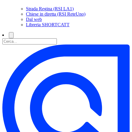
Strada Regina (RSI LA1)
Chiese in diretta (RSI ReteUno)
Dal web
Libreria SHORTCATT