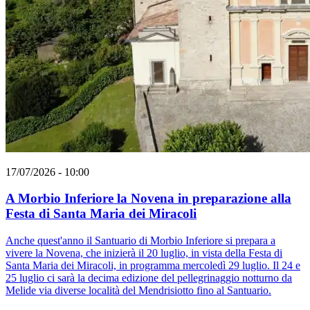
17/07/2026 - 10:00
A Morbio Inferiore la Novena in preparazione alla
Festa di Santa Maria dei Miracoli
Anche quest'anno il Santuario di Morbio Inferiore si prepara a
vivere la Novena, che inizierà il 20 luglio, in vista della Festa di
Santa Maria dei Miracoli, in programma mercoledì 29 luglio. Il 24 e
25 luglio ci sarà la decima edizione del pellegrinaggio notturno da
Melide via diverse località del Mendrisiotto fino al Santuario.