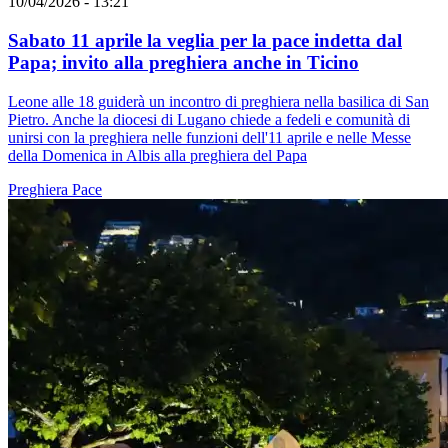
10/04/2026 - 13:21
Sabato 11 aprile la veglia per la pace indetta dal
Papa; invito alla preghiera anche in Ticino
Leone alle 18 guiderà un incontro di preghiera nella basilica di San
Pietro. Anche la diocesi di Lugano chiede a fedeli e comunità di
unirsi con la preghiera nelle funzioni dell'11 aprile e nelle Messe
della Domenica in Albis alla preghiera del Papa
Preghiera
Pace