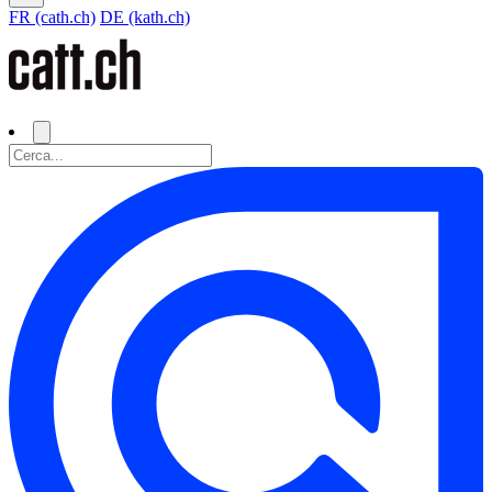
FR (cath.ch)
DE (kath.ch)