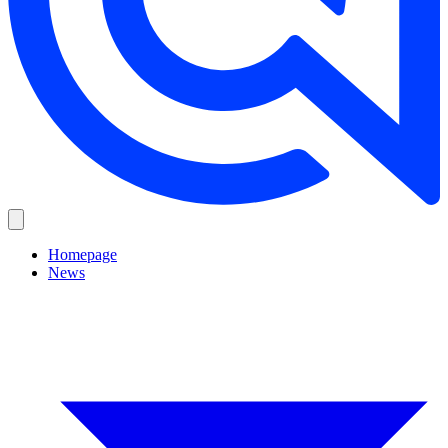
Homepage
News