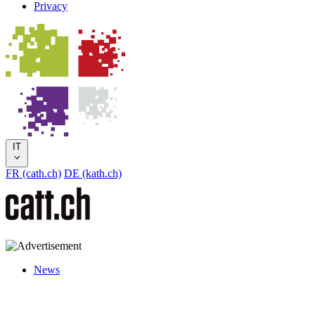
Privacy
IT
FR (cath.ch)
DE (kath.ch)
News