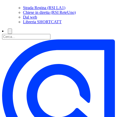
Strada Regina (RSI LA1)
Chiese in diretta (RSI ReteUno)
Dal web
Libreria SHORTCATT