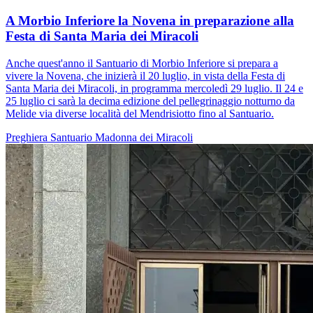
A Morbio Inferiore la Novena in preparazione alla
Festa di Santa Maria dei Miracoli
Anche quest'anno il Santuario di Morbio Inferiore si prepara a
vivere la Novena, che inizierà il 20 luglio, in vista della Festa di
Santa Maria dei Miracoli, in programma mercoledì 29 luglio. Il 24 e
25 luglio ci sarà la decima edizione del pellegrinaggio notturno da
Melide via diverse località del Mendrisiotto fino al Santuario.
Preghiera
Santuario
Madonna dei Miracoli