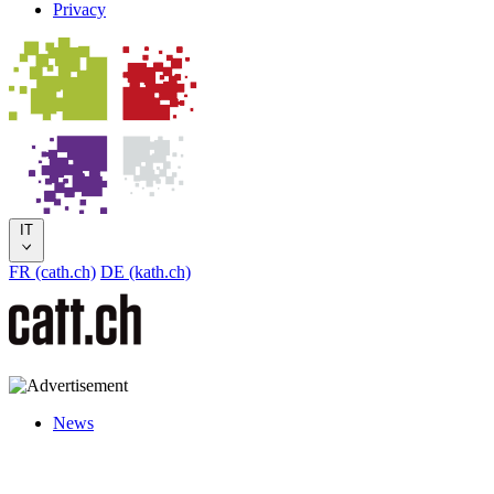
Privacy
IT
FR (cath.ch)
DE (kath.ch)
News