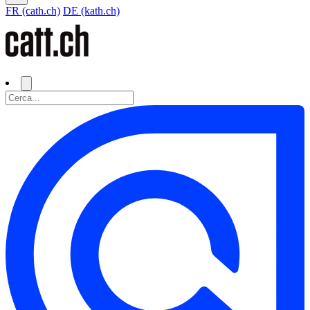
FR (cath.ch)
DE (kath.ch)