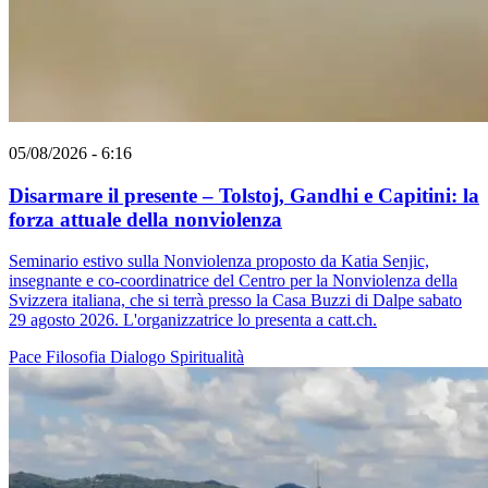
05/08/2026 - 6:16
Disarmare il presente – Tolstoj, Gandhi e Capitini: la
forza attuale della nonviolenza
Seminario estivo sulla Nonviolenza proposto da Katia Senjic,
insegnante e co-coordinatrice del Centro per la Nonviolenza della
Svizzera italiana, che si terrà presso la Casa Buzzi di Dalpe sabato
29 agosto 2026. L'organizzatrice lo presenta a catt.ch.
Pace
Filosofia
Dialogo
Spiritualità