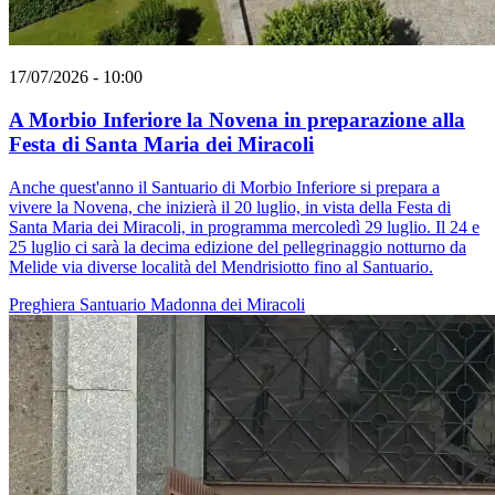
17/07/2026 - 10:00
A Morbio Inferiore la Novena in preparazione alla
Festa di Santa Maria dei Miracoli
Anche quest'anno il Santuario di Morbio Inferiore si prepara a
vivere la Novena, che inizierà il 20 luglio, in vista della Festa di
Santa Maria dei Miracoli, in programma mercoledì 29 luglio. Il 24 e
25 luglio ci sarà la decima edizione del pellegrinaggio notturno da
Melide via diverse località del Mendrisiotto fino al Santuario.
Preghiera
Santuario
Madonna dei Miracoli