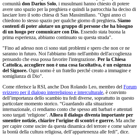
comunità
don Darius Solo
, i musulmani hanno chiesto di potere
avere uno spazio per la preghiera e quindi la parrocchia ha deciso di
lasciare loro il sotto chiesa di San Massimiliano. "Ogni anno ci
chiedono lo stesso spazio per qualche giorno di preghiera
. Siamo
contenti di poter aiutare un gruppo di persone che ha bisogno
di un luogo per comunicare con Dio.
Essendo stata buona la
prima esperienza, abbiamo continuato su questa strada".
"Fino ad adesso non ci sono stati problemi e spero che non ce ne
saranno in futuro. Noi l'abbiamo fatto nell'ambito dell'accoglienza
pensando che essa possa favorire l'integrazione.
Per la Chiesa
Cattolica, accogliere non è una cosa facoltativa, è un esigenza
del Signore.
Ogni uomo è un fratello perché creato a immagine e
somiglianza di Dio".
Come riferisce la RSI, anche Don Rolando Leo, membro del
Forum
svizzero per il dialogo interreligioso e interculturale
, è convinto
dell’importanza dello scambio tra fedi diverse, soprattutto in questo
particolare momento storico. “Guardando alla situazione
internazionale, ci rendiamo conto che spesso atti barbari e attentati
sono targati ‘religione’.
Allora il dialogo diventa importante per
smentire notizie, chiarire l’origine di scontri e guerre.
Ma anche
per capire come uscire da questa dinamica del terrore e come salvare
la bontà della cultura religiosa, dell’appartenenza alle fedi”, dice.