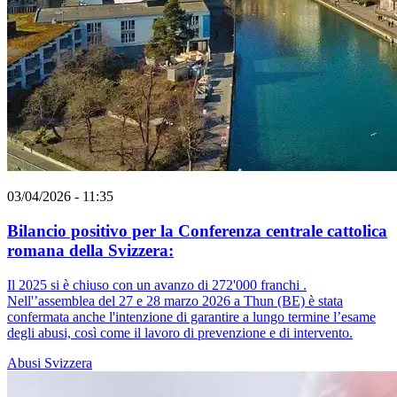
03/04/2026 - 11:35
Bilancio positivo per la Conferenza centrale cattolica
romana della Svizzera:
Il 2025 si è chiuso con un avanzo di 272'000 franchi .
Nell'’assemblea del 27 e 28 marzo 2026 a Thun (BE) è stata
confermata anche l'intenzione di garantire a lungo termine l’esame
degli abusi, così come il lavoro di prevenzione e di intervento.
Abusi
Svizzera