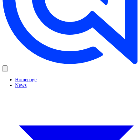
Homepage
News