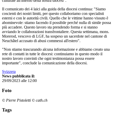
culturale all'interno della nostra diocesi".
Il comunicato dei 4 laici alla guida della diocesi continua: "Siamo
coscienti dei nostri limiti, per questo collaboriamo con specialisti
esterni e con le autorità civili. Quello che le vittime hanno vissuto è
abominevole: stiamo facendo il possibile perché nulla di simile possa
più accadere. Questo lavoro sta prendendo forma e si stanno
avviando le collaborazioni transfrontaliere. Questa settimana, mons.
Morerod, vescovo di LGF, ha sospeso un sacerdote nel cantone di
Neuchâtel accusato di abusi commessi all'estero".
"Non stiamo trascurando alcuna informazione e abbiamo creato una
rete di contatti in tutte le diocesi: continuiamo in questo modo il
nostro lavoro convinti che ogni testimonianza possa essere
importante", conclude la comunicazione della diocesi.
Svizzera
News pubblicata il:
29/09/2023 alle 12:00
Foto
© Pierre Pistoletti © cath.ch
Tags