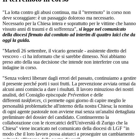
"La lotta contro gli abusi continua, ma il "terremoto" in corso non
deve scoraggiare: è un passaggio doloroso ma necessario.
Necessario per la Chiesa intera e soprattutto per le vittime che hanno
vissuto anni di traumi e di sofferenza",
si legge nel comunicato
della diocesi firmato dal comitato ad interim di quattro laici che da
oggi la guida.
"Martedì 26 settembre, il vicario generale - assistente diretto del
vescovo - ci ha informato che si sarebbe dimesso. Noi abbiamo
preso atto della sua decisione che intende non interferire con una
indagine in corso.
"Senza volerci liberare dagli errori del passato, continuiamo a gestire
il presente perché porti i suoi frutti. La prevenzione avviata ormai da
alcuni anni comincia a dare i risultati. Il lavoro minuzioso dei nostri
analisti, del Consiglio episcopale
Prévention
e delle
differenti
taskforces,
ci permette ogni giorno di capire meglio le
personalità problematiche all'interno della nostra Chiesa; la nomina
di ogni agente pastorale non avviene mai senza un'analisi dettagliata
preliminare del dossier del candidato. Continueremo la
collaborazione con le ricercatrici dell'Università di Zurigo che la
Chiesa" viene incaricato nel comunicato della diocesi di LGF "in
modo che il loro lavoro possa aiutarci a proseguire un cambiamento