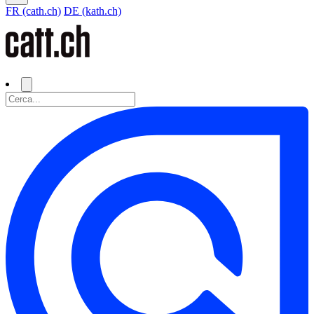
FR (cath.ch)
DE (kath.ch)