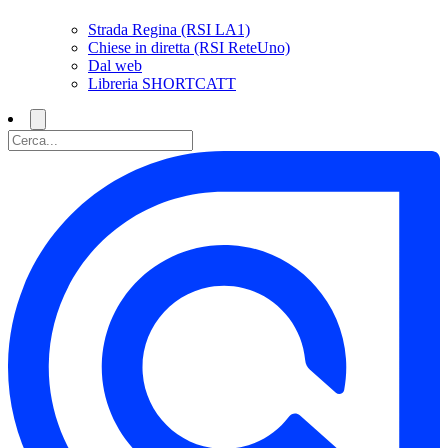
Strada Regina (RSI LA1)
Chiese in diretta (RSI ReteUno)
Dal web
Libreria SHORTCATT