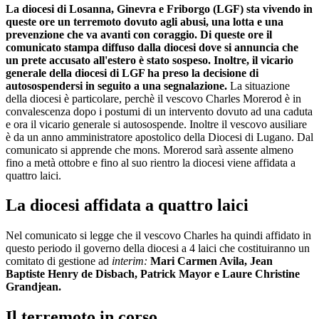
La diocesi di Losanna, Ginevra e Friborgo (LGF) sta vivendo in
queste ore un terremoto dovuto agli abusi, una lotta e una
prevenzione che va avanti con coraggio. Di queste ore il
comunicato stampa diffuso dalla diocesi dove si annuncia che
un prete accusato all'estero è stato sospeso. Inoltre, il vicario
generale della diocesi di LGF ha preso la decisione di
autosospendersi in seguito a una segnalazione.
La situazione
della diocesi è particolare, perchè il vescovo Charles Morerod è in
convalescenza dopo i postumi di un intervento dovuto ad una caduta
e ora il vicario generale si autosospende. Inoltre il vescovo ausiliare
è da un anno amministratore apostolico della Diocesi di Lugano. Dal
comunicato si apprende che mons. Morerod sarà assente almeno
fino a metà ottobre e fino al suo rientro la diocesi viene affidata a
quattro laici.
La diocesi affidata a quattro laici
Nel comunicato si legge che il vescovo Charles ha quindi affidato in
questo periodo il governo della diocesi a 4 laici che costituiranno un
comitato di gestione ad
interim:
Mari Carmen Avila, Jean
Baptiste Henry de Disbach, Patrick Mayor e Laure Christine
Grandjean.
Il terremoto in corso