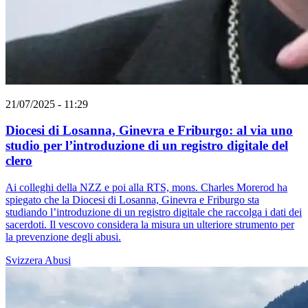
21/07/2025 - 11:29
Diocesi di Losanna, Ginevra e Friburgo: al via uno
studio per l’introduzione di un registro digitale del
clero
Ai colleghi della NZZ e poi alla RTS, mons. Charles Morerod ha
spiegato che la Diocesi di Losanna, Ginevra e Friburgo sta
studiando l’introduzione di un registro digitale che raccolga i dati dei
sacerdoti. Il vescovo considera la misura un ulteriore strumento per
la prevenzione degli abusi.
Svizzera
Abusi