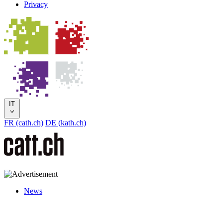
Privacy
IT
FR (cath.ch)
DE (kath.ch)
News