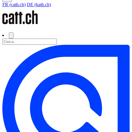
FR (cath.ch)
DE (kath.ch)