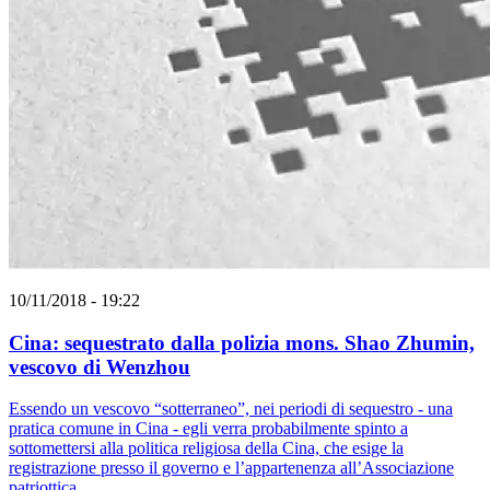
10/11/2018 - 19:22
Cina: sequestrato dalla polizia mons. Shao Zhumin,
vescovo di Wenzhou
Essendo un vescovo “sotterraneo”, nei periodi di sequestro - una
pratica comune in Cina - egli verra probabilmente spinto a
sottomettersi alla politica religiosa della Cina, che esige la
registrazione presso il governo e l’appartenenza all’Associazione
patriottica.