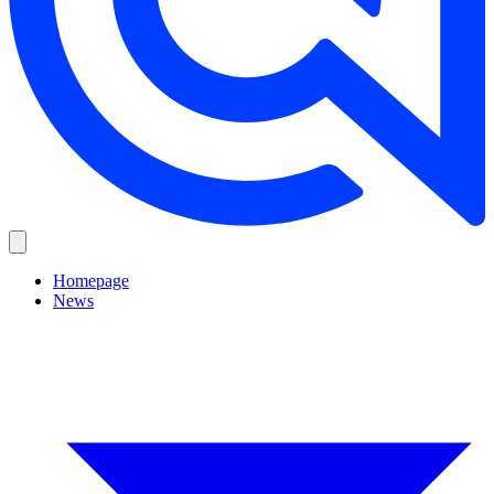
Homepage
News