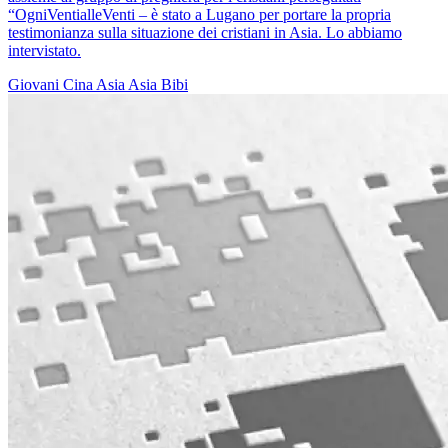
“OgniVentialleVenti – è stato a Lugano per portare la propria
testimonianza sulla situazione dei cristiani in Asia. Lo abbiamo
intervistato.
Giovani
Cina
Asia
Asia Bibi