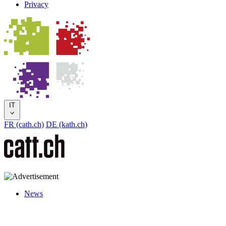
Privacy
IT
FR (cath.ch)
DE (kath.ch)
News