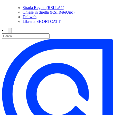
Strada Regina (RSI LA1)
Chiese in diretta (RSI ReteUno)
Dal web
Libreria SHORTCATT