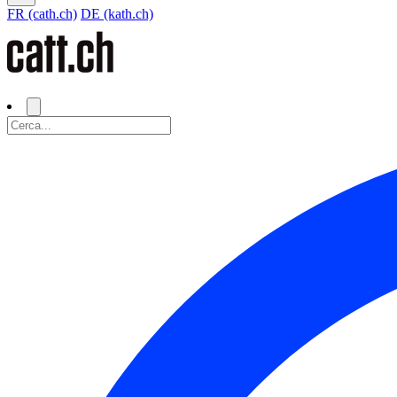
FR (cath.ch)
DE (kath.ch)