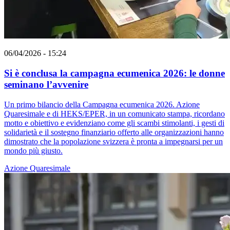
06/04/2026 - 15:24
Si è conclusa la campagna ecumenica 2026: le donne
seminano l’avvenire
Un primo bilancio della Campagna ecumenica 2026. Azione
Quaresimale e di HEKS/EPER, in un comunicato stampa, ricordano
motto e obiettivo e evidenziano come gli scambi stimolanti, i gesti di
solidarietà e il sostegno finanziario offerto alle organizzazioni hanno
dimostrato che la popolazione svizzera è pronta a impegnarsi per un
mondo più giusto.
Azione Quaresimale