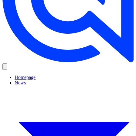
Homepage
News