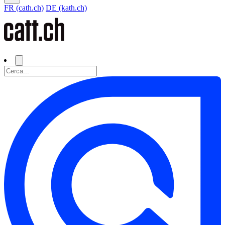
FR (cath.ch)
DE (kath.ch)