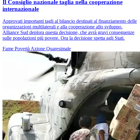
Il Consiglio nazionale taglia nella cooperazione
internazionale
Approvati importanti tagli al bilancio destinati al finanziamento delle
organizzazioni multilaterali e alla cooperazione allo sviluppo.
Alliance Sud deplora questa decisione, che avrà gravi conseguenze
sulle popolazioni più povere. Ora la decisione spetta agli Stati.
Fame
Povertà
Azione Quaresimale