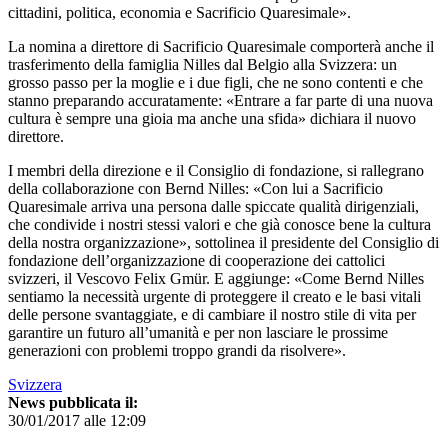
cittadini, politica, economia e Sacrificio Quaresimale».
La nomina a direttore di Sacrificio Quaresimale comporterà anche il
trasferimento della famiglia Nilles dal Belgio alla Svizzera: un
grosso passo per la moglie e i due figli, che ne sono contenti e che
stanno preparando accuratamente: «Entrare a far parte di una nuova
cultura è sempre una gioia ma anche una sfida» dichiara il nuovo
direttore.
I membri della direzione e il Consiglio di fondazione, si rallegrano
della collaborazione con Bernd Nilles: «Con lui a Sacrificio
Quaresimale arriva una persona dalle spiccate qualità dirigenziali,
che condivide i nostri stessi valori e che già conosce bene la cultura
della nostra organizzazione», sottolinea il presidente del Consiglio di
fondazione dell’organizzazione di cooperazione dei cattolici
svizzeri, il Vescovo Felix Gmür. E aggiunge: «Come Bernd Nilles
sentiamo la necessità urgente di proteggere il creato e le basi vitali
delle persone svantaggiate, e di cambiare il nostro stile di vita per
garantire un futuro all’umanità e per non lasciare le prossime
generazioni con problemi troppo grandi da risolvere».
Svizzera
News pubblicata il:
30/01/2017 alle 12:09