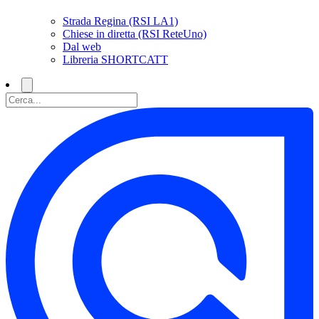
Strada Regina (RSI LA1)
Chiese in diretta (RSI ReteUno)
Dal web
Libreria SHORTCATT