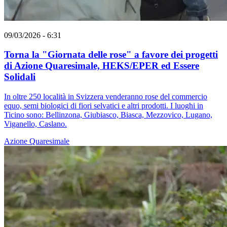
09/03/2026 - 6:31
Torna la "Giornata delle rose" a favore dei progetti
di Azione Quaresimale, HEKS/EPER ed Essere
Solidali
In oltre 250 località in Svizzera venderanno rose del commercio
equo, semi biologici di fiori selvatici e altri prodotti. I luoghi in
Ticino sono: Bellinzona, Giubiasco, Biasca, Mezzovico, Lugano,
Viganello, Caslano.
Azione Quaresimale