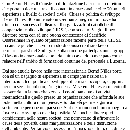
Con Bernd Nilles il Consiglio di fondazione ha scelto un direttore
che porta in dote una rete di contatti internazionali e oltre 20 anni di
esperienza a livello di società civile, Chiesa e politica di sviluppo.
Bernd Nilles, 46 anni e nato in Germania, negli ultimi nove ha
diretto con successo l’alleanza di organizzazioni cattoliche di
cooperazione allo sviluppo CIDSE, con sede in Belgio. Il neo
direttore porta con sé una buona conoscenza di Sacrificio
Quaresimale in quanto organizzazione facente parte della CIDSE,
ma anche perché ha avuto modo di conoscere il suo lavoro sul
terreno in paesi del Sud, grazie alla comune partecipazione a gruppi
di lavoro internazionale e non da ultimo avendo partecipato come
relatore nell’ambito di formazioni continue del personale a Lucerna.
Dal suo attuale lavoro nella rete internazionale Bernd Nilles porta
con sé un bagaglio di esperienza in campagne nazionali e
internazionali di politica di sviluppo, di cui si è occupato, dapprima
per e in seguito poi con, l’ong tedesca Misereor. Nilles è contento di
passare da un lavoro che verte sul coordinamento di attività
internazionali a quello presso un’organizzazione che affonda le sue
radici nella cultura di un paese. «Solidarietà per me significa
sostenere le persone nei paesi del Sud del mondo nel loro impegno a
favore dello sviluppo e della giustizia. Ma anche attuare quei
cambiamenti nella nostra società, che permettano di affrontare le
cause della povertà, della marginalizzazione e della distruzione
dell’ambiente. Per far ciò è necessario l’impegno di tutti: cittadine e