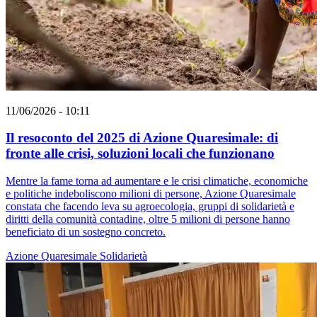
11/06/2026 - 10:11
Il resoconto del 2025 di Azione Quaresimale: di
fronte alle crisi, soluzioni locali che funzionano
Mentre la fame torna ad aumentare e le crisi climatiche, economiche
e politiche indeboliscono milioni di persone, Azione Quaresimale
constata che facendo leva su agroecologia, gruppi di solidarietà e
diritti della comunità contadine, oltre 5 milioni di persone hanno
beneficiato di un sostegno concreto.
Azione Quaresimale
Solidarietà