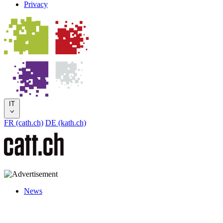
Privacy
IT
FR (cath.ch)
DE (kath.ch)
News