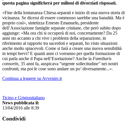
questa pagina significherà per milioni di divorziati risposati.
«Fine della lontananza Chiesa-separati e inizio di una nuova storia di
vicinanza. Se dicessi di essere commosso sarebbe una banalità. Ma è
proprio così», sintetizza Ernesto Emanuele
,
presidente
dell’Associazione famiglie separate cristiane, che però subito dopo
aggiunge: «Ma ora chi si occuperà di noi, concretamente? Da 25
anni sto accanto a chi vive i problemi della separazione, in
riferimento al rapporto tra sacerdoti e separati, ho visto situazioni
anche molto spiacevoli. Come si farà a creare una nuova sensibilità
in tempi brevi? E quanti anni ci vorranno per quella formazione di
cui parla anche il Papa nell’Esortazione? Anche la
Familiaris
consortis,
35 anni fa, auspicava “urgente sollecitudine” nei nostri
confronti, ma poi le cose sono andare un po’ diversamente...».
Continua a leggere su Avvenire.it
Ticino e Grigionitaliano
News pubblicata il:
13/04/2016 alle 8:39
Condividi