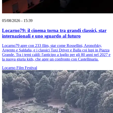
05/08/2026 - 15:39
Locarno79: il cinema torna tra grandi classici, star
internazionali e uno sguardo al futuro
Locarno79 apre con 233 film, star come Rossellini, Aronofsky,
Argento e Saldaña, e i classici Taxi Driver e Balla coi lupi in Piazza
Grande. Tra i temi caldi: l'anticipo a luglio per gli 80 anni nel 2027 e
la nuova giuria kids, che apre un confronto con Castellinaria.
Locarno
Film
Festival