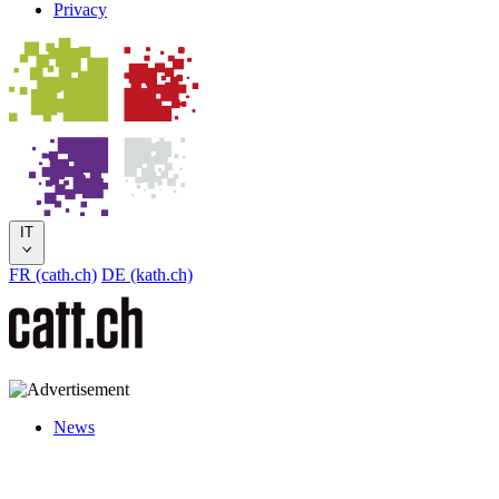
Privacy
IT
FR (cath.ch)
DE (kath.ch)
News