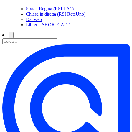
Strada Regina (RSI LA1)
Chiese in diretta (RSI ReteUno)
Dal web
Libreria SHORTCATT