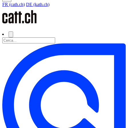
FR (cath.ch)
DE (kath.ch)