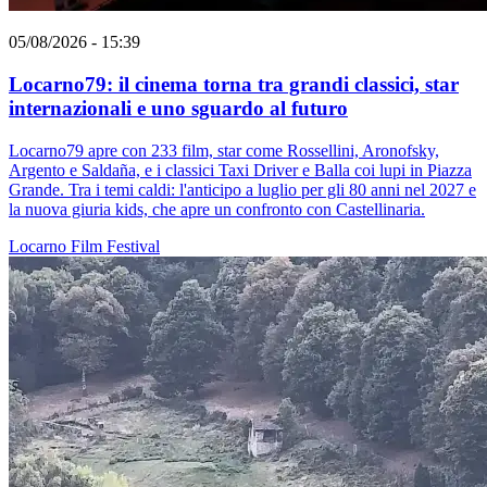
05/08/2026 - 15:39
Locarno79: il cinema torna tra grandi classici, star
internazionali e uno sguardo al futuro
Locarno79 apre con 233 film, star come Rossellini, Aronofsky,
Argento e Saldaña, e i classici Taxi Driver e Balla coi lupi in Piazza
Grande. Tra i temi caldi: l'anticipo a luglio per gli 80 anni nel 2027 e
la nuova giuria kids, che apre un confronto con Castellinaria.
Locarno
Film
Festival