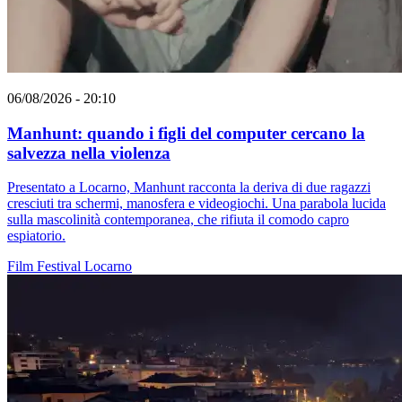
06/08/2026 - 20:10
Manhunt: quando i figli del computer cercano la
salvezza nella violenza
Presentato a Locarno, Manhunt racconta la deriva di due ragazzi
cresciuti tra schermi, manosfera e videogiochi. Una parabola lucida
sulla mascolinità contemporanea, che rifiuta il comodo capro
espiatorio.
Film
Festival
Locarno