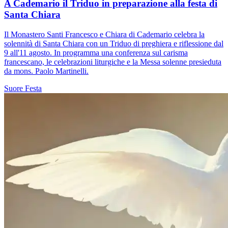
A Cademario il Triduo in preparazione alla festa di
Santa Chiara
Il Monastero Santi Francesco e Chiara di Cademario celebra la
solennità di Santa Chiara con un Triduo di preghiera e riflessione dal
9 all'11 agosto. In programma una conferenza sul carisma
francescano, le celebrazioni liturgiche e la Messa solenne presieduta
da mons. Paolo Martinelli.
Suore
Festa