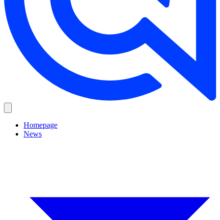
Homepage
News