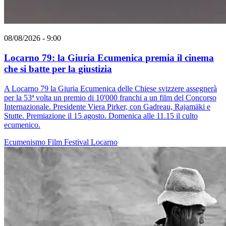
08/08/2026 - 9:00
Locarno 79: la Giuria Ecumenica premia il cinema
che si batte per la giustizia
A Locarno 79 la Giuria Ecumenica delle Chiese svizzere assegnerà
per la 53ª volta un premio di 10'000 franchi a un film del Concorso
Internazionale. Presidente Viera Pirker, con Gadreau, Rajamäki e
Stutte. Premiazione il 15 agosto. Domenica alle 11.15 il culto
ecumenico.
Ecumenismo
Film
Festival
Locarno