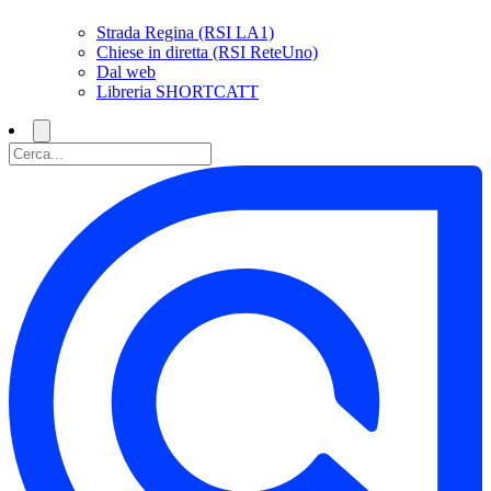
Strada Regina (RSI LA1)
Chiese in diretta (RSI ReteUno)
Dal web
Libreria SHORTCATT