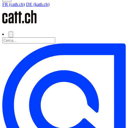
FR (cath.ch)
DE (kath.ch)