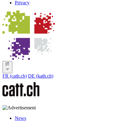
Privacy
IT
FR (cath.ch)
DE (kath.ch)
News