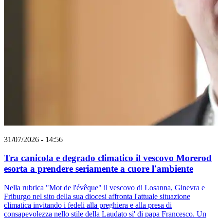
31/07/2026 - 14:56
Tra canicola e degrado climatico il vescovo Morerod
esorta a prendere seriamente a cuore l'ambiente
Nella rubrica "Mot de l'évêque" il vescovo di Losanna, Ginevra e
Friburgo nel sito della sua diocesi affronta l'attuale situazione
climatica invitando i fedeli alla preghiera e alla presa di
consapevolezza nello stile della Laudato si' di papa Francesco. Un