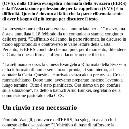
(CVS), dalla Chiesa evangelica riformata della Svizzera (EERS)
e dall'Associazione professionale per la cappellania (VVV) è in
difficoltà. Questo è dovuto al fatto che la parte riformata sente
di aver bisogno di più tempo per discutere il testo.
La presentazione della carta era stata annunciata per il 1° marzo, ma
è stata annullata il 18 febbraio da un comunicato stampa congiunto
delle tre parti. "Dall'inizio dell'anno, la parte riformata ha discusso in
modo approfondito e controverso le varie letture della Carta.
Pertanto, la EERS conclude che non può, per il momento, difendere
la Carta in questa forma", afferma laconicamente il testo.
"La settimana scorsa, la Chiesa Evangelica Riformata della Svizzera
ci ha informato di non essere ancora pronta, al suo interno, ad
adottare la Carta. Questo ci è arrivato senza alcun preavviso. Ce ne
rammarichiamo. Dopo tutto, avevamo preparato insieme l'evento a
lungo termine. Tutto è stato pianificato. Ora siamo un po' confusi
sulla situazione", ha detto a kath.ch Arnd Bunker, segretario della
commissione pastorale della CES.
Un rinvio reso necessario
Dominic Waegli, portavoce dell'EERS, ha spiegato a cath.ch il
contesto della discussione: "L'obiettivo di base di rafforzare la