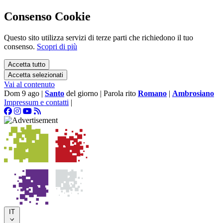
Consenso Cookie
Questo sito utilizza servizi di terze parti che richiedono il tuo
consenso.
Scopri di più
Accetta tutto
Accetta selezionati
Vai al contenuto
Dom 9 ago
|
Santo
del giorno
|
Parola rito
Romano
|
Ambrosiano
Impressum e contatti
|
IT