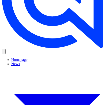
Homepage
News