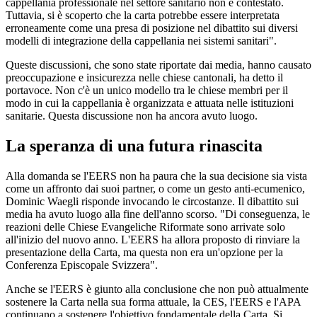
cappellania professionale nel settore sanitario non è contestato.
Tuttavia, si è scoperto che la carta potrebbe essere interpretata
erroneamente come una presa di posizione nel dibattito sui diversi
modelli di integrazione della cappellania nei sistemi sanitari".
Queste discussioni, che sono state riportate dai media, hanno causato
preoccupazione e insicurezza nelle chiese cantonali, ha detto il
portavoce. Non c'è un unico modello tra le chiese membri per il
modo in cui la cappellania è organizzata e attuata nelle istituzioni
sanitarie. Questa discussione non ha ancora avuto luogo.
La speranza di una futura rinascita
Alla domanda se l'EERS non ha paura che la sua decisione sia vista
come un affronto dai suoi partner, o come un gesto anti-ecumenico,
Dominic Waegli risponde invocando le circostanze. Il dibattito sui
media ha avuto luogo alla fine dell'anno scorso. "Di conseguenza, le
reazioni delle Chiese Evangeliche Riformate sono arrivate solo
all'inizio del nuovo anno. L'EERS ha allora proposto di rinviare la
presentazione della Carta, ma questa non era un'opzione per la
Conferenza Episcopale Svizzera".
Anche se l'EERS è giunto alla conclusione che non può attualmente
sostenere la Carta nella sua forma attuale, la CES, l'EERS e l'APA
continuano a sostenere l'obiettivo fondamentale della Carta. Si