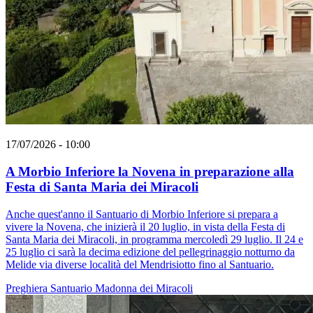
17/07/2026 - 10:00
A Morbio Inferiore la Novena in preparazione alla
Festa di Santa Maria dei Miracoli
Anche quest'anno il Santuario di Morbio Inferiore si prepara a
vivere la Novena, che inizierà il 20 luglio, in vista della Festa di
Santa Maria dei Miracoli, in programma mercoledì 29 luglio. Il 24 e
25 luglio ci sarà la decima edizione del pellegrinaggio notturno da
Melide via diverse località del Mendrisiotto fino al Santuario.
Preghiera
Santuario
Madonna dei Miracoli