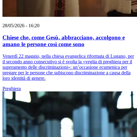
28/05/2026 - 16:20
Chiese che, come Gesù, abbracciano, accolgono e
amano le persone così come sono
Venerdì 22 maggio, nella chiesa evangelica riformata di Lugano, per
il secondo anno consecutivo si è svolta la «veglia di preghiera per il
superamento delle discriminazioni»: un’occasione ecumenica per
pregare per le persone che subiscono discriminazione a causa della
loro identità di genere.
Preghiera