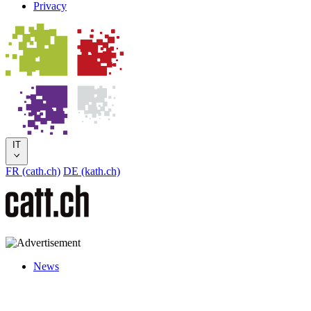
Privacy
IT
FR (cath.ch)
DE (kath.ch)
News