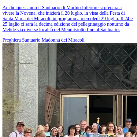
Anche quest'anno il Santuario di Morbio Inferiore si prepara a
vivere la Novena, che inizierà il 20 luglio, in vista della Festa di
Santa Maria dei Miracoli, in programma mercoledì 29 luglio. Il 24 e
25 luglio ci sarà la decima edizione del pellegrinaggio notturno da
Melide via diverse località del Mendrisiotto fino al Santuario.
Preghiera
Santuario
Madonna dei Miracoli