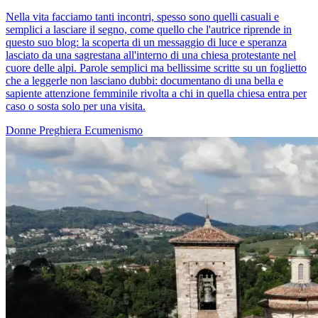
Nella vita facciamo tanti incontri, spesso sono quelli casuali e
semplici a lasciare il segno, come quello che l'autrice riprende in
questo suo blog: la scoperta di un messaggio di luce e speranza
lasciato da una sagrestana all'interno di una chiesa protestante nel
cuore delle alpi. Parole semplici ma bellissime scritte su un foglietto
che a leggerle non lasciano dubbi: documentano di una bella e
sapiente attenzione femminile rivolta a chi in quella chiesa entra per
caso o sosta solo per una visita.
Donne
Preghiera
Ecumenismo