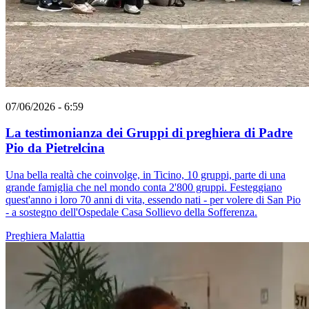
07/06/2026 - 6:59
La testimonianza dei Gruppi di preghiera di Padre
Pio da Pietrelcina
Una bella realtà che coinvolge, in Ticino, 10 gruppi, parte di una
grande famiglia che nel mondo conta 2'800 gruppi. Festeggiano
quest'anno i loro 70 anni di vita, essendo nati - per volere di San Pio
- a sostegno dell'Ospedale Casa Sollievo della Sofferenza.
Preghiera
Malattia