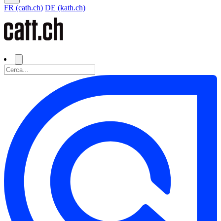
FR (cath.ch)
DE (kath.ch)