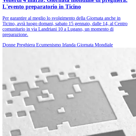
L'evento preparatorio in Ticino
Per garantire al meglio lo svolgimento della Giornata anche in
Ticino, avrà luogo domani, sabato 15 gennaio, dalle 14, al Centro
comunitario in via Landriani 10 a Lugano, un momento di
preparazione.
Donne
Preghiera
Ecumenismo
Irlanda
Giornata Mondiale