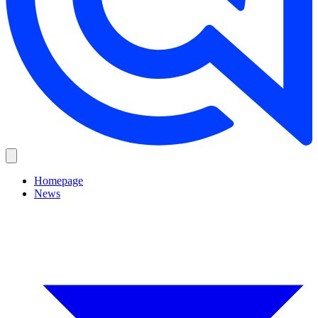
Homepage
News