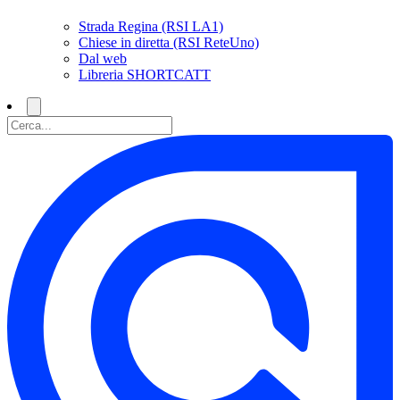
Strada Regina (RSI LA1)
Chiese in diretta (RSI ReteUno)
Dal web
Libreria SHORTCATT