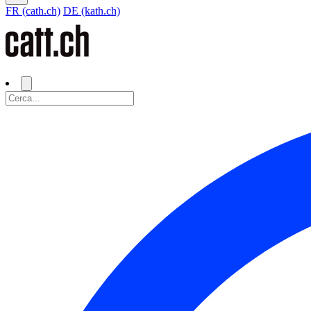
FR (cath.ch)
DE (kath.ch)