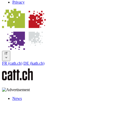
Privacy
IT
FR (cath.ch)
DE (kath.ch)
News