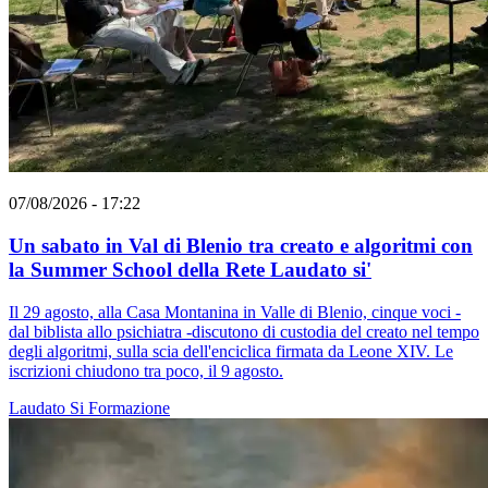
07/08/2026 - 17:22
Un sabato in Val di Blenio tra creato e algoritmi con
la Summer School della Rete Laudato si'
Il 29 agosto, alla Casa Montanina in Valle di Blenio, cinque voci -
dal biblista allo psichiatra -discutono di custodia del creato nel tempo
degli algoritmi, sulla scia dell'enciclica firmata da Leone XIV. Le
iscrizioni chiudono tra poco, il 9 agosto.
Laudato Si
Formazione