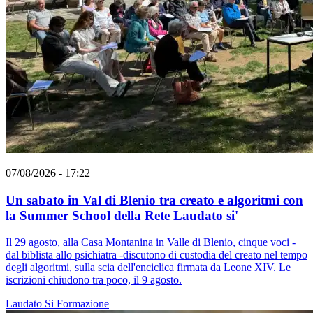
07/08/2026 - 17:22
Un sabato in Val di Blenio tra creato e algoritmi con
la Summer School della Rete Laudato si'
Il 29 agosto, alla Casa Montanina in Valle di Blenio, cinque voci -
dal biblista allo psichiatra -discutono di custodia del creato nel tempo
degli algoritmi, sulla scia dell'enciclica firmata da Leone XIV. Le
iscrizioni chiudono tra poco, il 9 agosto.
Laudato Si
Formazione