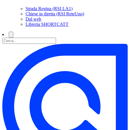
Strada Regina (RSI LA1)
Chiese in diretta (RSI ReteUno)
Dal web
Libreria SHORTCATT