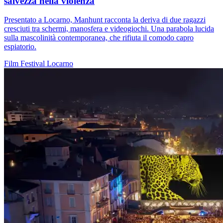
salvezza nella violenza
Presentato a Locarno, Manhunt racconta la deriva di due ragazzi
cresciuti tra schermi, manosfera e videogiochi. Una parabola lucida
sulla mascolinità contemporanea, che rifiuta il comodo capro
espiatorio.
Film
Festival
Locarno