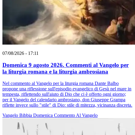
07/08/2026 - 17:11
Domenica 9 agosto 2026. Commenti al Vangelo per
la liturgia romana e la liturgia ambrosiana
Nel commento al Vangelo per la liturgia romana Dante Balbo
propone una riflessione sull'episodio evangelico di Gesù nel mare in
tempesta, riflettendo sull'aiuto di Dio che ci è offerto ogni giorno;
per il Vangelo del calendario ambrosiano, don Giuseppe Grampa
riflette invece sullo "stile" di Dio: stile di mitezza, vicinanza discreta.
Vangelo
Bibbia
Domenica
Commento Al Vangelo