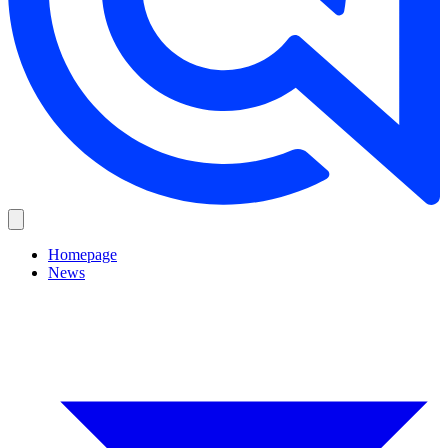
Homepage
News