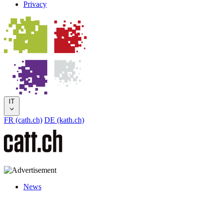
Privacy
IT
FR (cath.ch)
DE (kath.ch)
News