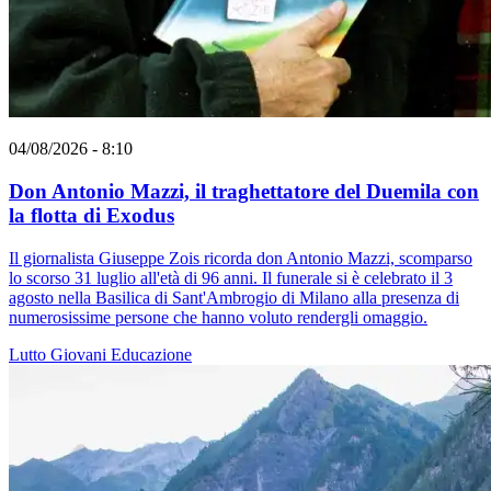
04/08/2026 - 8:10
Don Antonio Mazzi, il traghettatore del Duemila con
la flotta di Exodus
Il giornalista Giuseppe Zois ricorda don Antonio Mazzi, scomparso
lo scorso 31 luglio all'età di 96 anni. Il funerale si è celebrato il 3
agosto nella Basilica di Sant'Ambrogio di Milano alla presenza di
numerosissime persone che hanno voluto rendergli omaggio.
Lutto
Giovani
Educazione