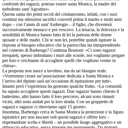
confronti dei ragazzi, potesse essere santa Monica, la madre del
turbolento sant’Agostino».
Questa santa dei primi secoli del cristianesimo, infatti, con i suoi
continui ma silenziosi sacrifici convertì prima il marito e molti anni
dopo – con l’aiuto di sant’Ambrogio – il figlio, che diventerà
successivamente monaco e poi vescovo. La tenacia, la dolcezza e la
sensibilità di Monica hanno fatto di lei la patrona delle donne
sposate e delle madri. Chi se non lei, potrebbe quindi ispirare la
risposta al bisogno educativo che la parrocchia sta intraprendendo
nel contesto di Barbengo? Continua Brunoni: «Ci sono ragazzi
irrequieti, spesso imbrattano i muri alle scuole, noi vogliamo pregare
per loro e cerchiamo di accogliere quelli che vogliono venire in
chiesa».
La proposta non nasce a tavolino, ma da un bisogno reale.
«Vorremmo creare un’associazione dedicata a Santa Monica e
l’arrivo del dipinto sarà un’occasione di ispirazione per tutti».
Intanto però l’esperienza ha generato qualche frutto. «La comunità
ha saputo accogliere questi ragazzi. Due ragazze hanno chiesto il
battesimo, altri hanno fatto il loro percorso, alcuni sono rimasti
vicini, altri sono andati per la loro strada. Con un gruppetto di
ragazzi e ragazze ci ritroviamo ogni 15 giorni».
Insomma, Barbengo cerca in Santa Monica la protezione e la figura
ispiratrice per non lasciare soli questi ragazzi e offrire loro –
rispettandone scelta e libertà – un possibile luogo aggregativo e un
abbraccio educativo, senza imporre ma proponendo. Da domani