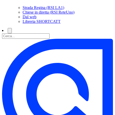
Strada Regina (RSI LA1)
Chiese in diretta (RSI ReteUno)
Dal web
Libreria SHORTCATT