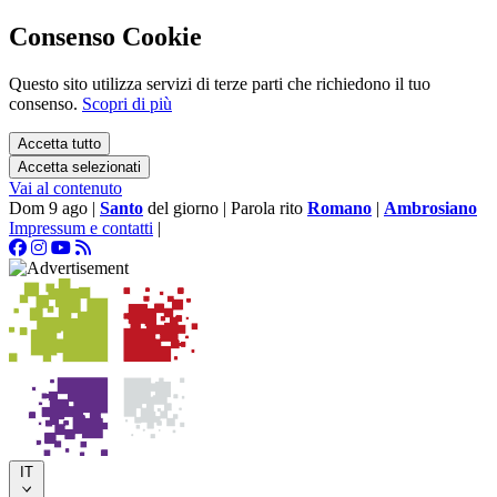
Consenso Cookie
Questo sito utilizza servizi di terze parti che richiedono il tuo
consenso.
Scopri di più
Accetta tutto
Accetta selezionati
Vai al contenuto
Dom 9 ago
|
Santo
del giorno
|
Parola rito
Romano
|
Ambrosiano
Impressum e contatti
|
IT