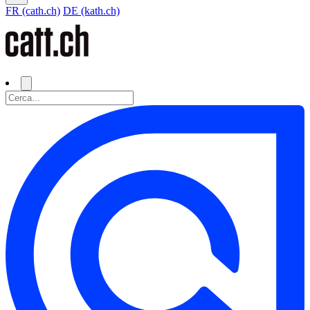
FR (cath.ch)
DE (kath.ch)