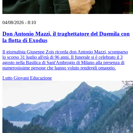
04/08/2026 - 8:10
Don Antonio Mazzi, il traghettatore del Duemila con
la flotta di Exodus
Il giornalista Giuseppe Zois ricorda don Antonio Mazzi, scomparso
lo scorso 31 luglio all'età di 96 anni. Il funerale si è celebrato il 3
agosto nella Basilica di Sant'Ambrogio di Milano alla presenza di
numerosissime persone che hanno voluto rendergli omaggio.
Lutto
Giovani
Educazione