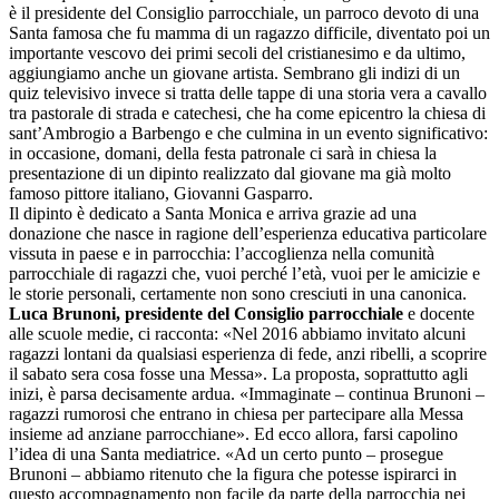
è il presidente del Consiglio parrocchiale, un parroco devoto di una
Santa famosa che fu mamma di un ragazzo difficile, diventato poi un
importante vescovo dei primi secoli del cristianesimo e da ultimo,
aggiungiamo anche un giovane artista. Sembrano gli indizi di un
quiz televisivo invece si tratta delle tappe di una storia vera a cavallo
tra pastorale di strada e catechesi, che ha come epicentro la chiesa di
sant’Ambrogio a Barbengo e che culmina in un evento significativo:
in occasione, domani, della festa patronale ci sarà in chiesa la
presentazione di un dipinto realizzato dal giovane ma già molto
famoso pittore italiano, Giovanni Gasparro.
Il dipinto è dedicato a Santa Monica e arriva grazie ad una
donazione che nasce in ragione dell’esperienza educativa particolare
vissuta in paese e in parrocchia: l’accoglienza nella comunità
parrocchiale di ragazzi che, vuoi perché l’età, vuoi per le amicizie e
le storie personali, certamente non sono cresciuti in una canonica.
Luca Brunoni, presidente del Consiglio parrocchiale
e docente
alle scuole medie, ci racconta: «Nel 2016 abbiamo invitato alcuni
ragazzi lontani da qualsiasi esperienza di fede, anzi ribelli, a scoprire
il sabato sera cosa fosse una Messa». La proposta, soprattutto agli
inizi, è parsa decisamente ardua. «Immaginate – continua Brunoni –
ragazzi rumorosi che entrano in chiesa per partecipare alla Messa
insieme ad anziane parrocchiane». Ed ecco allora, farsi capolino
l’idea di una Santa mediatrice. «Ad un certo punto – prosegue
Brunoni – abbiamo ritenuto che la figura che potesse ispirarci in
questo accompagnamento non facile da parte della parrocchia nei