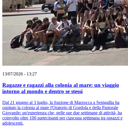
13/07/2026 - 13:27
Ragazze e ragazzi alla colonia al mare: un viaggio
intorno al mondo e dentro se stessi
Dal 21 giugno al 3 luglio, la frazione di Marzocca a Senigallia ha
ospitato la colonia al mare l'Oratorio di Gordola e della Pastorale
Giovanile: un'esperienza che, nelle sue due settimane di attività, ha
coinvolto oltre 100 partecipanti per ciascuna settimana tra ragazzi e
adolescenti.