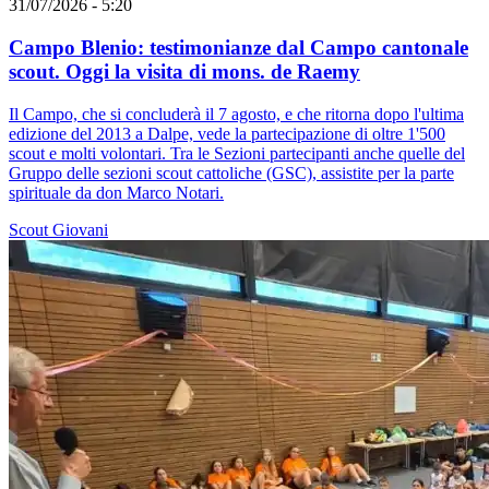
31/07/2026 - 5:20
Campo Blenio: testimonianze dal Campo cantonale
scout. Oggi la visita di mons. de Raemy
Il Campo, che si concluderà il 7 agosto, e che ritorna dopo l'ultima
edizione del 2013 a Dalpe, vede la partecipazione di oltre 1'500
scout e molti volontari. Tra le Sezioni partecipanti anche quelle del
Gruppo delle sezioni scout cattoliche (GSC), assistite per la parte
spirituale da don Marco Notari.
Scout
Giovani