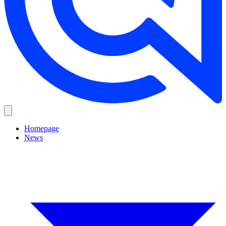
Homepage
News