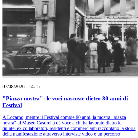
07/08/2026 - 14:15
"Piazza nostra": le voci nascoste dietro 80 anni di
Festival
A Locarno, mentre il Festival compie 80 anni, la mostra "piazza
nostra" al Museo Casorella dà voce a chi ha lavorato dietro le
quinte: ex collaboratori, residenti e commercianti raccontano la storia
della manifestazione attraverso interviste video e un percorso