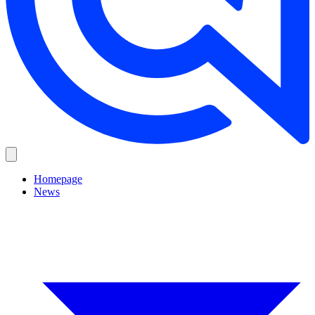
Homepage
News