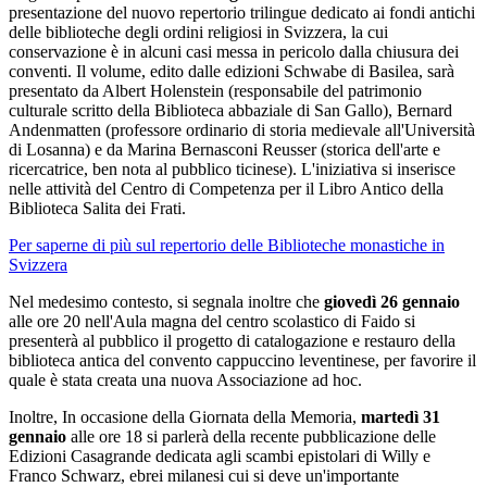
presentazione del nuovo repertorio trilingue dedicato ai fondi antichi
delle biblioteche degli ordini religiosi in Svizzera, la cui
conservazione è in alcuni casi messa in pericolo dalla chiusura dei
conventi. Il volume, edito dalle edizioni Schwabe di Basilea, sarà
presentato da Albert Holenstein (responsabile del patrimonio
culturale scritto della Biblioteca abbaziale di San Gallo), Bernard
Andenmatten (professore ordinario di storia medievale all'Università
di Losanna) e da Marina Bernasconi Reusser (storica dell'arte e
ricercatrice, ben nota al pubblico ticinese). L'iniziativa si inserisce
nelle attività del Centro di Competenza per il Libro Antico della
Biblioteca Salita dei Frati.
Per saperne di più sul repertorio delle Biblioteche monastiche in
Svizzera
Nel medesimo contesto, si segnala inoltre che
giovedì 26 gennaio
alle ore 20 nell'Aula magna del centro scolastico di Faido si
presenterà al pubblico il progetto di catalogazione e restauro della
biblioteca antica del convento cappuccino leventinese, per favorire il
quale è stata creata una nuova Associazione ad hoc.
Inoltre, In occasione della Giornata della Memoria,
martedì 31
gennaio
alle ore 18 si parlerà della recente pubblicazione delle
Edizioni Casagrande dedicata agli scambi epistolari di Willy e
Franco Schwarz, ebrei milanesi cui si deve un'importante