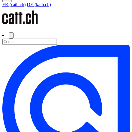
FR (cath.ch)
DE (kath.ch)