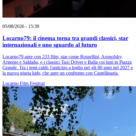
05/08/2026 - 15:39
Locarno79: il cinema torna tra grandi classici, star
internazionali e uno sguardo al futuro
Locarno79 apre con 233 film, star come Rossellini, Aronofsky,
Argento e Saldaña, e i classici Taxi Driver e Balla coi lupi in Piazza
Grande. Tra i temi caldi: l'anticipo a luglio per gli 80 anni nel 2027 e
la nuova giuria kids, che apre un confronto con Castellinaria.
Locarno
Film
Festival