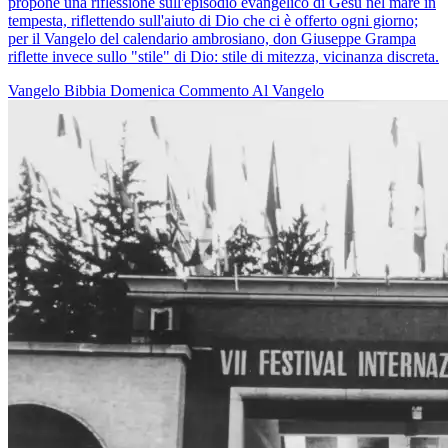
propone una riflessione sull'episodio evangelico di Gesù nel mare in
tempesta, riflettendo sull'aiuto di Dio che ci è offerto ogni giorno;
per il Vangelo del calendario ambrosiano, don Giuseppe Grampa
riflette invece sullo "stile" di Dio: stile di mitezza, vicinanza discreta.
Vangelo
Bibbia
Domenica
Commento Al Vangelo