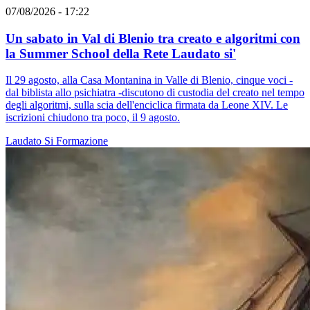
07/08/2026 - 17:22
Un sabato in Val di Blenio tra creato e algoritmi con
la Summer School della Rete Laudato si'
Il 29 agosto, alla Casa Montanina in Valle di Blenio, cinque voci -
dal biblista allo psichiatra -discutono di custodia del creato nel tempo
degli algoritmi, sulla scia dell'enciclica firmata da Leone XIV. Le
iscrizioni chiudono tra poco, il 9 agosto.
Laudato Si
Formazione