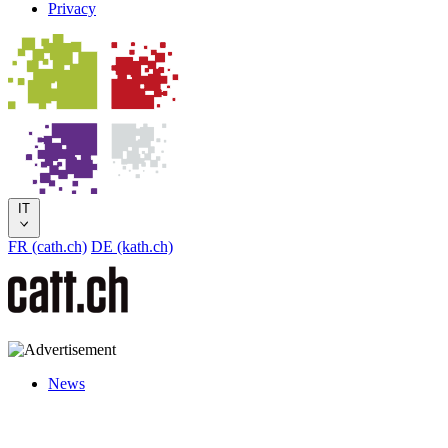
Privacy
IT
FR (cath.ch)
DE (kath.ch)
News