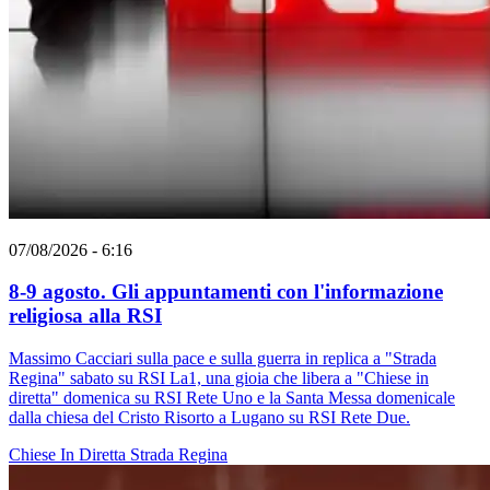
07/08/2026 - 6:16
8-9 agosto. Gli appuntamenti con l'informazione
religiosa alla RSI
Massimo Cacciari sulla pace e sulla guerra in replica a "Strada
Regina" sabato su RSI La1, una gioia che libera a "Chiese in
diretta" domenica su RSI Rete Uno e la Santa Messa domenicale
dalla chiesa del Cristo Risorto a Lugano su RSI Rete Due.
Chiese In Diretta
Strada Regina