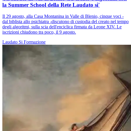
la Summer School della Rete Laudato si'
Il 29 agosto, alla Casa Montanina in Valle di Blenio, cinque voci -
dal biblista allo psichiatra -discutono di custodia del creato nel tempo
degli algoritmi, sulla scia dell'enciclica firmata da Leone XIV. Le
iscrizioni chiudono tra poco, il 9 agosto.
Laudato Si
Formazione