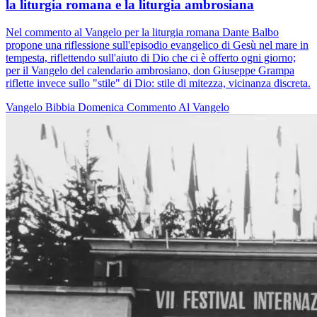
la liturgia romana e la liturgia ambrosiana
Nel commento al Vangelo per la liturgia romana Dante Balbo
propone una riflessione sull'episodio evangelico di Gesù nel mare in
tempesta, riflettendo sull'aiuto di Dio che ci è offerto ogni giorno;
per il Vangelo del calendario ambrosiano, don Giuseppe Grampa
riflette invece sullo "stile" di Dio: stile di mitezza, vicinanza discreta.
Vangelo
Bibbia
Domenica
Commento Al Vangelo