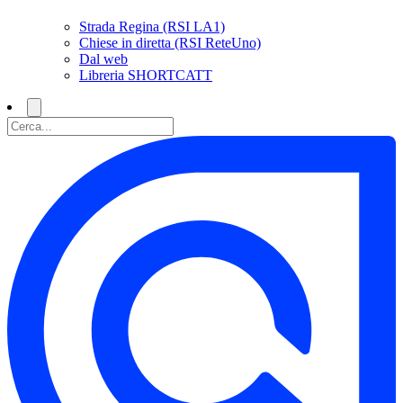
Strada Regina (RSI LA1)
Chiese in diretta (RSI ReteUno)
Dal web
Libreria SHORTCATT