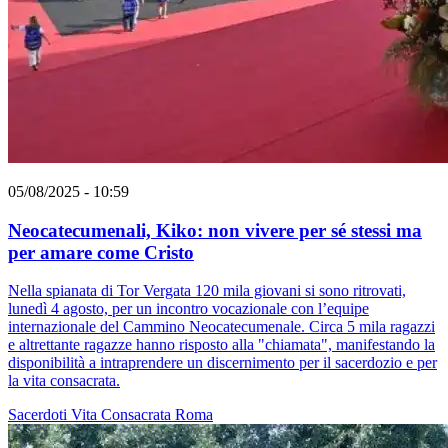
05/08/2025 - 10:59
Neocatecumenali, Kiko: non vivere per sé stessi ma
per amare come Cristo
Nella spianata di Tor Vergata 120 mila giovani si sono ritrovati,
lunedì 4 agosto, per un incontro vocazionale con l’equipe
internazionale del Cammino Neocatecumenale. Circa 5 mila ragazzi
e altrettante ragazze hanno risposto alla "chiamata", manifestando la
disponibilità a intraprendere un discernimento per il sacerdozio e per
la vita consacrata.
Sacerdoti
Vita Consacrata
Roma