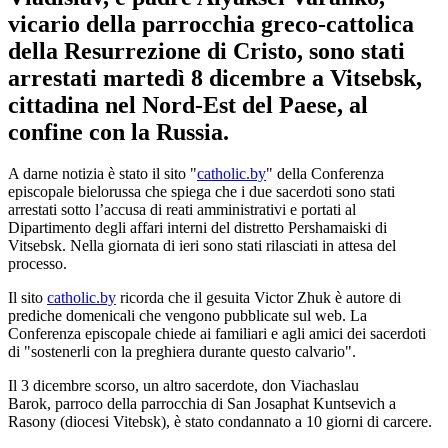
vicario della parrocchia greco-cattolica
della Resurrezione di Cristo, sono stati
arrestati martedì 8 dicembre a Vitsebsk,
cittadina nel Nord-Est del Paese, al
confine con la Russia.
A darne notizia è stato il sito "
catholic.by
" della Conferenza
episcopale bielorussa che spiega che i due sacerdoti sono stati
arrestati sotto l’accusa di reati amministrativi e portati al
Dipartimento degli affari interni del distretto Pershamaiski di
Vitsebsk. Nella giornata di ieri sono stati rilasciati in attesa del
processo.
Il sito
catholic.by
ricorda che il gesuita Victor Zhuk è autore di
prediche domenicali che vengono pubblicate sul web. La
Conferenza episcopale chiede ai familiari e agli amici dei sacerdoti
di "sostenerli con la preghiera durante questo calvario".
Il 3 dicembre scorso, un altro sacerdote, don Viachaslau
Barok, parroco della parrocchia di San Josaphat Kuntsevich a
Rasony (diocesi Vitebsk), è stato condannato a 10 giorni di carcere.