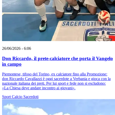
26/06/2026 - 6:06
Don Riccardo, il prete-calciatore che porta il Vangelo
in campo
Piemontese, tifoso del Torino, ex calciatore fino alla Promozione:
don Riccardo Cavallazzi è oggi sacerdote a Verbania e gioca con la
nazionale italiana dei preti. Per lui sport e fede non si escludono:
«La Chiesa deve andare incontro ai giovani».
Sport
Calcio
Sacerdoti