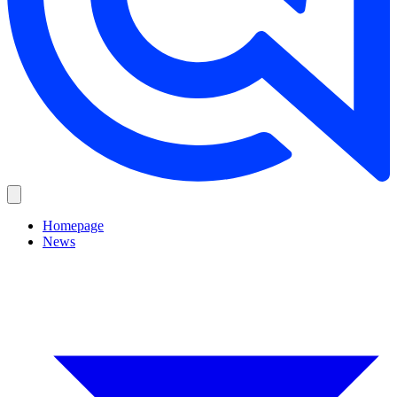
Homepage
News