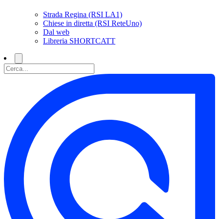
Strada Regina (RSI LA1)
Chiese in diretta (RSI ReteUno)
Dal web
Libreria SHORTCATT