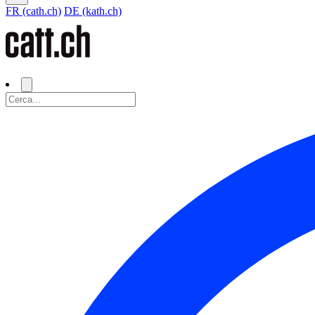
FR (cath.ch)
DE (kath.ch)