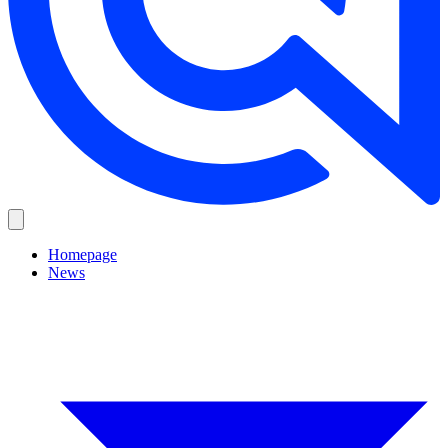
Homepage
News