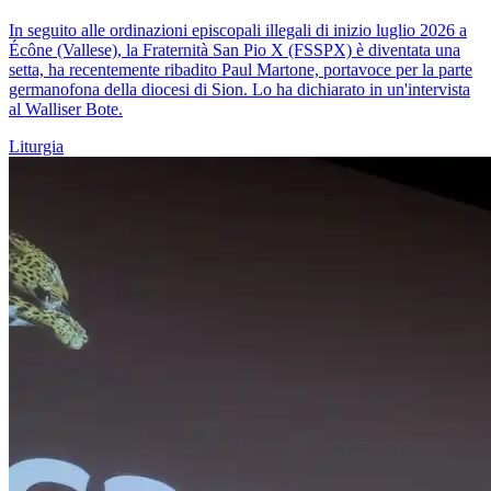
In seguito alle ordinazioni episcopali illegali di inizio luglio 2026 a
Écône (Vallese), la Fraternità San Pio X (FSSPX) è diventata una
setta, ha recentemente ribadito Paul Martone, portavoce per la parte
germanofona della diocesi di Sion. Lo ha dichiarato in un'intervista
al Walliser Bote.
Liturgia