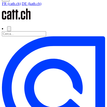
FR (cath.ch)
DE (kath.ch)