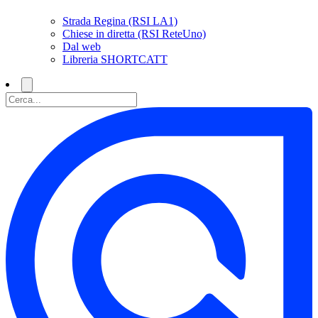
Strada Regina (RSI LA1)
Chiese in diretta (RSI ReteUno)
Dal web
Libreria SHORTCATT