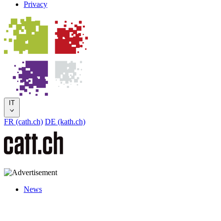
Privacy
IT
FR (cath.ch)
DE (kath.ch)
News