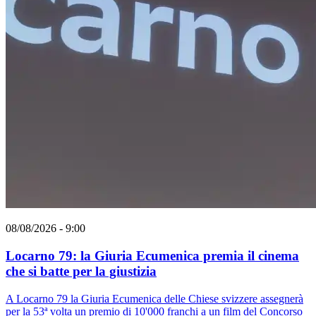
08/08/2026 - 9:00
Locarno 79: la Giuria Ecumenica premia il cinema
che si batte per la giustizia
A Locarno 79 la Giuria Ecumenica delle Chiese svizzere assegnerà
per la 53ª volta un premio di 10'000 franchi a un film del Concorso