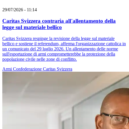
29/07/2026 - 11:14
Caritas Svizzera contraria all'allentamento della
legge sul materiale bellico
Caritas Svizzera respinge la revisione della legge sul materiale
bellico e sostiene il referendum, afferma l'organizzazione cattolica in
un comunicato del 29 luglio 2026. Un allentamento delle norme
sull'esportazione di armi comprometterebbe la protezione della
popolazione civile nelle zone di conflitto.
Armi
Confederazione
Caritas Svizzera