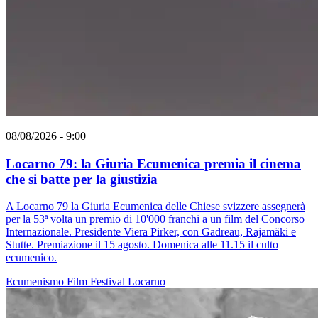
08/08/2026 - 9:00
Locarno 79: la Giuria Ecumenica premia il cinema
che si batte per la giustizia
A Locarno 79 la Giuria Ecumenica delle Chiese svizzere assegnerà
per la 53ª volta un premio di 10'000 franchi a un film del Concorso
Internazionale. Presidente Viera Pirker, con Gadreau, Rajamäki e
Stutte. Premiazione il 15 agosto. Domenica alle 11.15 il culto
ecumenico.
Ecumenismo
Film
Festival
Locarno