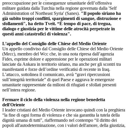
preoccupazione per le conseguenze umanitarie dell’offensiva
militare guidata dalla Turchia nella regione governata dalla 'Self
Administration of Northeast Syria' (Sanes).
"Il popolo siriano ha
già subito troppi conflitti, spargimenti di sangue, distruzione e
sfollamenti", ha detto Tveit. “È tempo di pace, di tregua,
dialogo e giustizia per le vittime delle atrocità perpetrate in
questi anni catastrofici di violenza".
L’appello del Consiglio delle Chiese del Medio Oriente
Un appello condiviso dal Consiglio delle Chiese del Medio Oriente
(Mecc), membro del Wcc che, in una nota ripresa dall’agenzia
Fides, esprime dolore e apprensione per le operazioni militari
lanciate da Ankara in territorio siriano, ma anche per gli scontri tra
manifestanti e forze dell’ordine verificatisi di recente in Iraq.
L’attacco, sottolinea il comunicato, avrà “gravi ripercussioni
sull’integrità territoriale” di quel Paese e aggrava le emergenze
umanitarie rappresentate da milioni di rifugiati e sfollati presenti
nell’intera regione.
Fermare il ciclo della violenza nella regione benedetta
dell'Oriente
I leader cristiani del Medio Oriente invocano quindi con la preghiera
“la fine di ogni forma di violenza e che sia garantita la tutela della
dignità umana di tutti", riaffermando nel contempo “il diritto dei
popoli all'autodeterminazione, con i valori dell'amore, della giustizia,