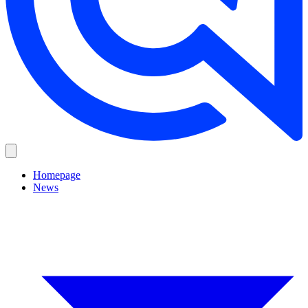
Homepage
News