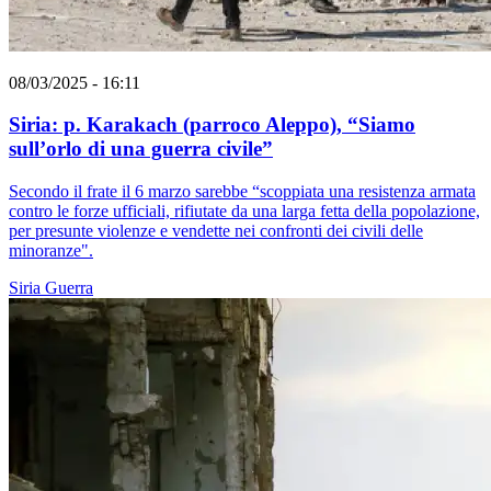
08/03/2025 - 16:11
Siria: p. Karakach (parroco Aleppo), “Siamo
sull’orlo di una guerra civile”
Secondo il frate il 6 marzo sarebbe “scoppiata una resistenza armata
contro le forze ufficiali, rifiutate da una larga fetta della popolazione,
per presunte violenze e vendette nei confronti dei civili delle
minoranze".
Siria
Guerra