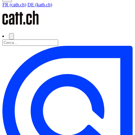
FR (cath.ch)
DE (kath.ch)