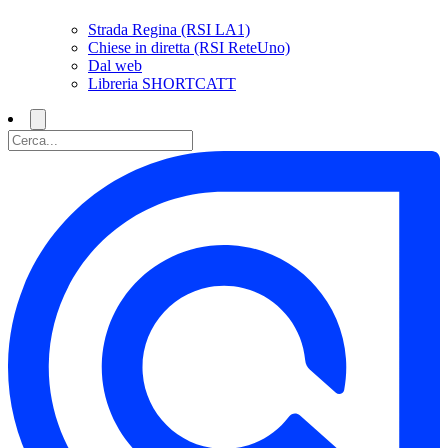
Strada Regina (RSI LA1)
Chiese in diretta (RSI ReteUno)
Dal web
Libreria SHORTCATT