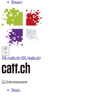
Privacy
IT
FR (cath.ch)
DE (kath.ch)
News