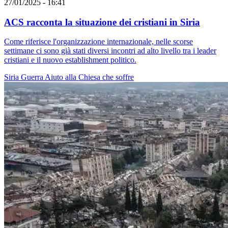
27/01/2025 - 16:41
ACS racconta la situazione dei cristiani in Siria
Come riferisce l'organizzazione internazionale, nelle scorse
settimane ci sono già stati diversi incontri ad alto livello tra i leader
cristiani e il nuovo establishment politico.
Siria
Guerra
Aiuto alla Chiesa che soffre