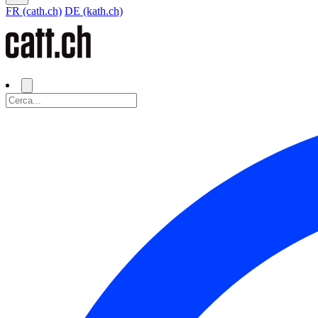
FR (cath.ch)
DE (kath.ch)