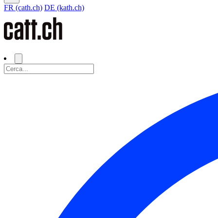
FR (cath.ch)
DE (kath.ch)