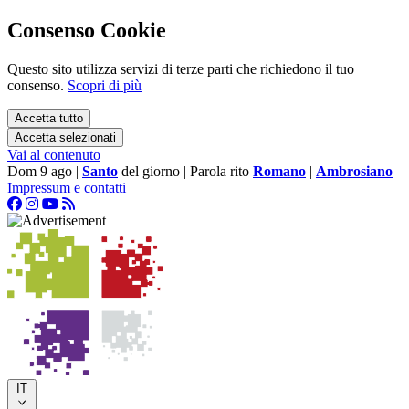
Consenso Cookie
Questo sito utilizza servizi di terze parti che richiedono il tuo
consenso.
Scopri di più
Accetta tutto
Accetta selezionati
Vai al contenuto
Dom 9 ago
|
Santo
del giorno
|
Parola rito
Romano
|
Ambrosiano
Impressum e contatti
|
IT