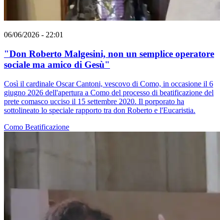
06/06/2026 - 22:01
"Don Roberto Malgesini, non un semplice operatore
sociale ma amico di Gesù"
Così il cardinale Oscar Cantoni, vescovo di Como, in occasione il 6
giugno 2026 dell'apertura a Como del processo di beatificazione del
prete comasco ucciso il 15 settembre 2020. Il porporato ha
sottolineato lo speciale rapporto tra don Roberto e l'Eucaristia.
Como
Beatificazione