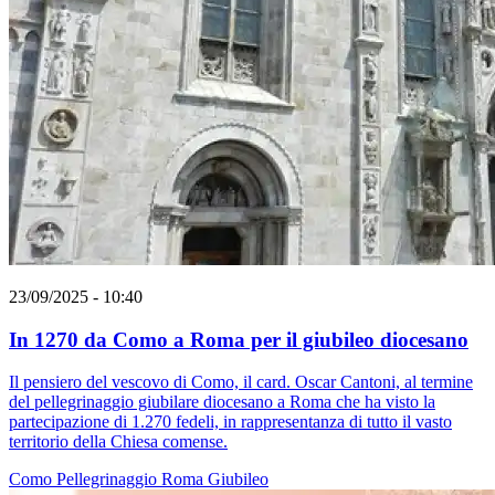
23/09/2025 - 10:40
In 1270 da Como a Roma per il giubileo diocesano
Il pensiero del vescovo di Como, il card. Oscar Cantoni, al termine
del pellegrinaggio giubilare diocesano a Roma che ha visto la
partecipazione di 1.270 fedeli, in rappresentanza di tutto il vasto
territorio della Chiesa comense.
Como
Pellegrinaggio
Roma
Giubileo