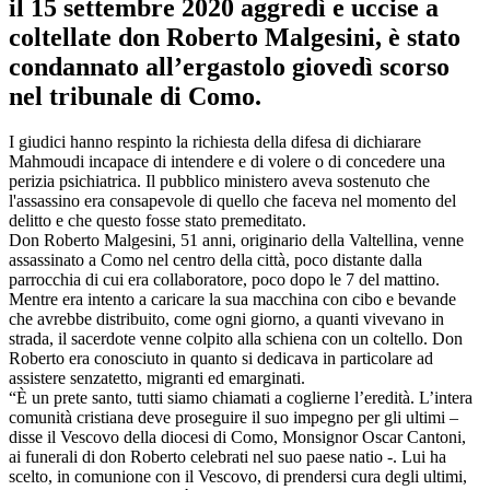
il 15 settembre 2020 aggredì e uccise a
coltellate don Roberto Malgesini, è stato
condannato all’ergastolo giovedì scorso
nel tribunale di Como.
I giudici hanno respinto la richiesta della difesa di dichiarare
Mahmoudi incapace di intendere e di volere o di concedere una
perizia psichiatrica. Il pubblico ministero aveva sostenuto che
l'assassino era consapevole di quello che faceva nel momento del
delitto e che questo fosse stato premeditato.
Don Roberto Malgesini, 51 anni, originario della Valtellina, venne
assassinato a Como nel centro della città, poco distante dalla
parrocchia di cui era collaboratore, poco dopo le 7 del mattino.
Mentre era intento a caricare la sua macchina con cibo e bevande
che avrebbe distribuito, come ogni giorno, a quanti vivevano in
strada, il sacerdote venne colpito alla schiena con un coltello. Don
Roberto era conosciuto in quanto si dedicava in particolare ad
assistere senzatetto, migranti ed emarginati.
“È un prete santo, tutti siamo chiamati a coglierne l’eredità. L’intera
comunità cristiana deve proseguire il suo impegno per gli ultimi –
disse il Vescovo della diocesi di Como, Monsignor Oscar Cantoni,
ai funerali di don Roberto celebrati nel suo paese natio -. Lui ha
scelto, in comunione con il Vescovo, di prendersi cura degli ultimi,