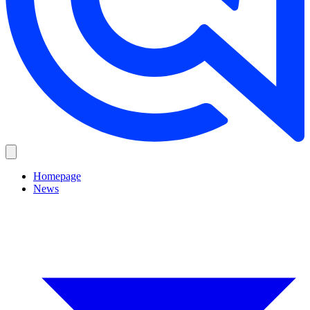
Homepage
News