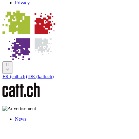
Privacy
IT
FR (cath.ch)
DE (kath.ch)
News