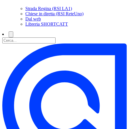
Strada Regina (RSI LA1)
Chiese in diretta (RSI ReteUno)
Dal web
Libreria SHORTCATT