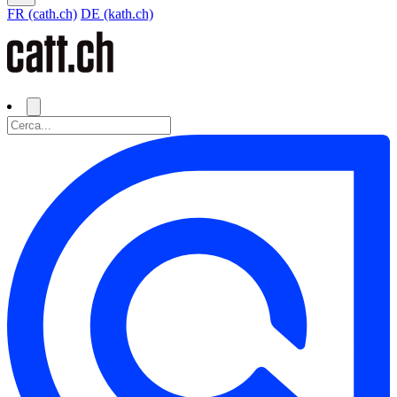
FR (cath.ch)
DE (kath.ch)