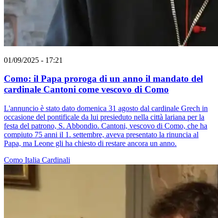
01/09/2025 - 17:21
Como: il Papa proroga di un anno il mandato del
cardinale Cantoni come vescovo di Como
L'annuncio è stato dato domenica 31 agosto dal cardinale Grech in
occasione del pontificale da lui presieduto nella città lariana per la
festa del patrono, S. Abbondio. Cantoni, vescovo di Como, che ha
compiuto 75 anni il 1. settembre, aveva presentato la rinuncia al
Papa, ma Leone gli ha chiesto di restare ancora un anno.
Como
Italia
Cardinali