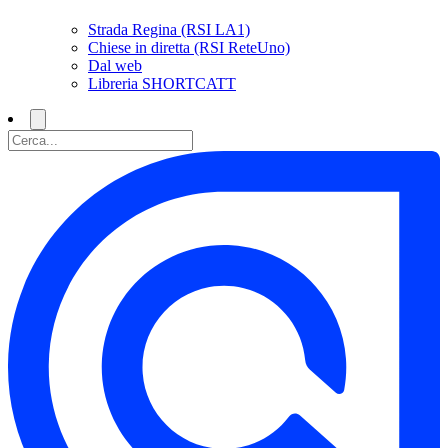
Strada Regina (RSI LA1)
Chiese in diretta (RSI ReteUno)
Dal web
Libreria SHORTCATT