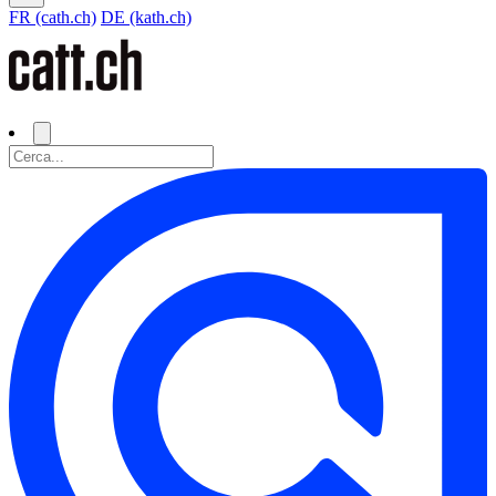
FR (cath.ch)
DE (kath.ch)