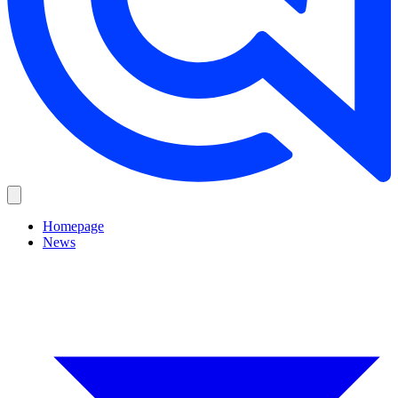
Homepage
News