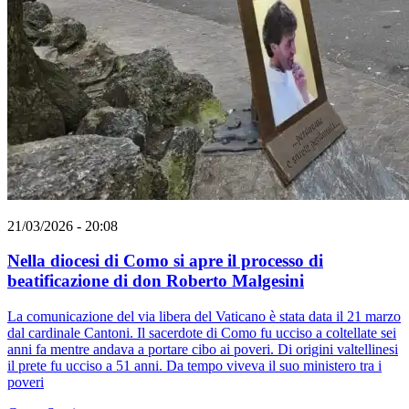
21/03/2026 - 20:08
Nella diocesi di Como si apre il processo di
beatificazione di don Roberto Malgesini
La comunicazione del via libera del Vaticano è stata data il 21 marzo
dal cardinale Cantoni. Il sacerdote di Como fu ucciso a coltellate sei
anni fa mentre andava a portare cibo ai poveri. Di origini valtellinesi
il prete fu ucciso a 51 anni. Da tempo viveva il suo ministero tra i
poveri