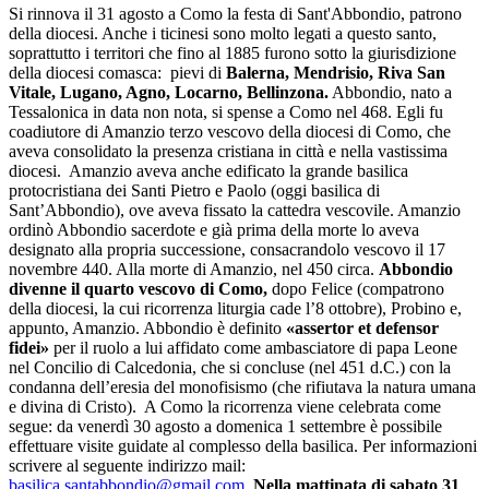
Si rinnova il 31 agosto a Como la festa di Sant'Abbondio, patrono
della diocesi. Anche i ticinesi sono molto legati a questo santo,
soprattutto i territori che fino al 1885 furono sotto la giurisdizione
della diocesi comasca: pievi di
Balerna, Mendrisio, Riva San
Vitale, Lugano, Agno, Locarno, Bellinzona.
Abbondio, nato a
Tessalonica in data non nota, si spense a Como nel 468. Egli fu
coadiutore di Amanzio terzo vescovo della diocesi di Como, che
aveva consolidato la presenza cristiana in città e nella vastissima
diocesi. Amanzio aveva anche edificato la grande basilica
protocristiana dei Santi Pietro e Paolo (oggi basilica di
Sant’Abbondio), ove aveva fissato la cattedra vescovile. Amanzio
ordinò Abbondio sacerdote e già prima della morte lo aveva
designato alla propria successione, consacrandolo vescovo il 17
novembre 440. Alla morte di Amanzio, nel 450 circa.
Abbondio
divenne il quarto vescovo di Como,
dopo Felice (compatrono
della diocesi, la cui ricorrenza liturgia cade l’8 ottobre), Probino e,
appunto, Amanzio. Abbondio è definito
«assertor et defensor
fidei»
per il ruolo a lui affidato come ambasciatore di papa Leone
nel Concilio di Calcedonia, che si concluse (nel 451 d.C.) con la
condanna dell’eresia del monofisismo (che rifiutava la natura umana
e divina di Cristo). A Como la ricorrenza viene celebrata come
segue: da venerdì 30 agosto a domenica 1 settembre è possibile
effettuare visite guidate al complesso della basilica. Per informazioni
scrivere al seguente indirizzo mail:
basilica.santabbondio@gmail.com
.
Nella mattinata di sabato 31