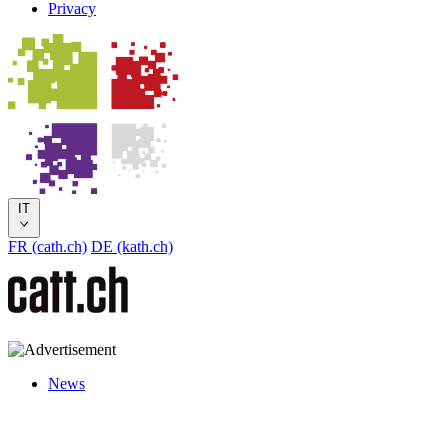
Privacy
IT
FR (cath.ch)
DE (kath.ch)
News