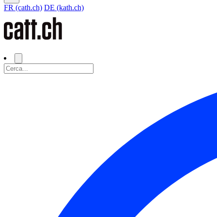
FR (cath.ch)
DE (kath.ch)