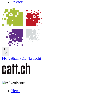
Privacy
IT
FR (cath.ch)
DE (kath.ch)
News