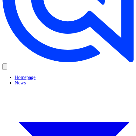
Homepage
News