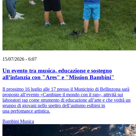
15/07/2026 - 6:07
Un evento tra musica, educazione e sostegno
all’infanzia con "Ares" e "Mission Bambini"
Il prossimo 16 luglio alle 17 presso il Municipio di Bellinzona sarà
proposto all’evento «Cambiare il mondo con il rap», attività sui
laboratori rap come strumento di educazione all’arte e che vedrà un
gruppo di giovani nello spettro dell’autismo esibirsi in
una perfomance artistica.
Bambini
Musica