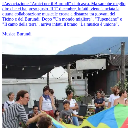
L'associazione "Amici per il Burundi" ci ricasca. Ma sarebbe meglio
dire che ci ha preso gusto. Il 1° dicembre, infatti, viene lanciata la
quarta collaborazione musicale creata a distanza tra giovani del
Ticino e del Burundi. Dopo "Un mondo migliore", "Tupendane" e
"Il canto della terra", arriva infatti il brano "La musica è unione".
Musica
Burundi