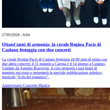
27/05/2026 - 6:04
Ottant'anni di armonia: la corale Regina Pacis di
Caslano festeggia con due concerti
La corale Regina Pacis di Caslano festeggia gli 80 anni di storia con
due attesi concerti: il 31 maggio a Carona e il 14 giugno a Caslano.
Guidato da Antonio Bonvicini, il coro proporrà i suoi brani di
maggior successo e presenterà la speciale pubblicazione artistico-
musicale "Echi del romanico".
Anniversario
Concerto
Musica