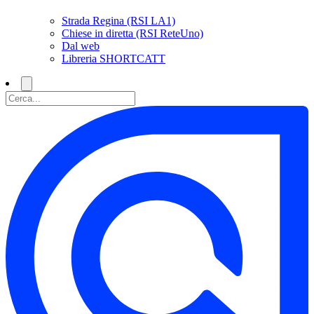
Strada Regina (RSI LA1)
Chiese in diretta (RSI ReteUno)
Dal web
Libreria SHORTCATT