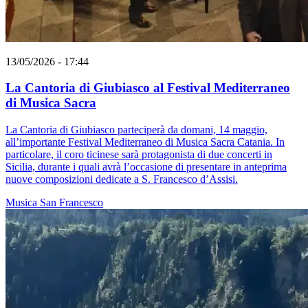
13/05/2026 - 17:44
La Cantoria di Giubiasco al Festival Mediterraneo
di Musica Sacra
La Cantoria di Giubiasco parteciperà da domani, 14 maggio,
all’importante Festival Mediterraneo di Musica Sacra Catania. In
particolare, il coro ticinese sarà protagonista di due concerti in
Sicilia, durante i quali avrà l’occasione di presentare in anteprima
nuove composizioni dedicate a S. Francesco d’Assisi.
Musica
San Francesco