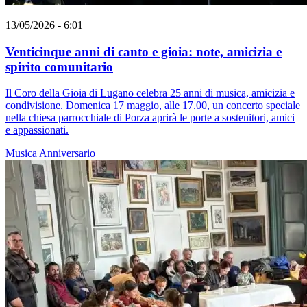
13/05/2026 - 6:01
Venticinque anni di canto e gioia: note, amicizia e
spirito comunitario
Il Coro della Gioia di Lugano celebra 25 anni di musica, amicizia e
condivisione. Domenica 17 maggio, alle 17.00, un concerto speciale
nella chiesa parrocchiale di Porza aprirà le porte a sostenitori, amici
e appassionati.
Musica
Anniversario