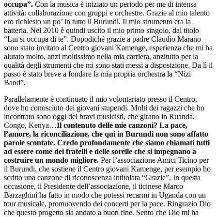
occupa”.
Con la musica è iniziato un periodo per me di intensa
attività: collaborazione con gruppi e orchestre. Grazie al mio talento
ero richiesto un po’ in tutto il Burundi. Il mio strumento era la
batteria. Nel 2010 è quindi uscito il mio primo singolo, dal titolo
“Lui si occupa di te”. Dopodiché grazie a padre Claudio Marano
sono stato invitato al Centro giovani Kamenge, esperienza che mi ha
aiutato molto, anzi moltissimo nella mia carriera, anzitutto per la
qualità degli strumenti che mi sono stati messi a disposizione. Da lì il
passo è stato breve a fondare la mia propria orchestra la “Nizi
Band”.
Parallelamente è continuato il mio volontariato presso il Centro,
dove ho conosciuto dei giovani stupendi. Molti dei ragazzi che ho
incontrato sono oggi dei bravi musicisti, che girano in Ruanda,
Congo, Kenya…
Il contenuto delle mie canzoni? La pace,
l’amore, la riconciliazione, che qui in Burundi non sono affatto
parole scontate. Credo profondamente che siamo chiamati tutti
ad essere come dei fratelli e delle sorelle che si impegnano a
costruire un mondo migliore.
Per l’associazione Amici Ticino per
il Burundi, che sostiene il Centro giovani Kamenge, per esempio ho
scritto una canzone di riconoscenza intitolata “Grazie”. In questa
occasione, il Presidente dell’associazione, il ticinese Marco
Barzaghini ha fatto in modo che potessi recarmi in Uganda con un
tour musicale, promuovendo dei concerti per la pace. Ringrazio Dio
che questo progetto sia andato a buon fine. Sento che Dio mi ha