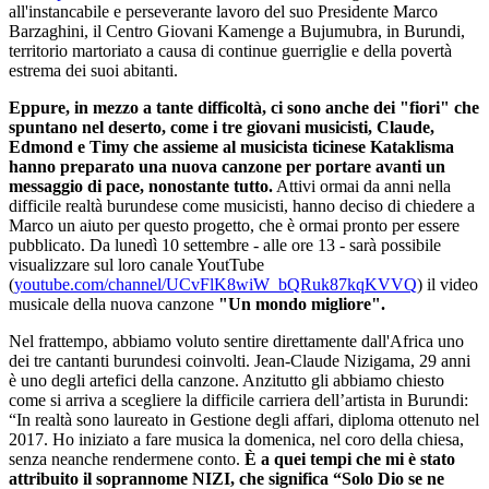
all'instancabile e perseverante lavoro del suo Presidente Marco
Barzaghini, il Centro Giovani Kamenge a Bujumubra, in Burundi,
territorio martoriato a causa di continue guerriglie e della povertà
estrema dei suoi abitanti.
Eppure, in mezzo a tante difficoltà, ci sono anche dei "fiori" che
spuntano nel deserto, come i tre giovani musicisti, Claude,
Edmond e Timy che assieme al musicista ticinese Kataklisma
hanno preparato una nuova canzone per portare avanti un
messaggio di pace, nonostante tutto.
Attivi ormai da anni nella
difficile realtà burundese come musicisti, hanno deciso di chiedere a
Marco un aiuto per questo progetto, che è ormai pronto per essere
pubblicato. Da lunedì 10 settembre - alle ore 13 - sarà possibile
visualizzare sul loro canale YoutTube
(
youtube.com/channel/UCvFlK8wiW_bQRuk87kqKVVQ
) il video
musicale della nuova canzone
"Un mondo migliore".
Nel frattempo, abbiamo voluto sentire direttamente dall'Africa uno
dei tre cantanti burundesi coinvolti. Jean-Claude Nizigama, 29 anni
è uno degli artefici della canzone. Anzitutto gli abbiamo chiesto
come si arriva a scegliere la difficile carriera dell’artista in Burundi:
“In realtà sono laureato in Gestione degli affari, diploma ottenuto nel
2017. Ho iniziato a fare musica la domenica, nel coro della chiesa,
senza neanche rendermene conto.
È a quei tempi che mi è stato
attribuito il soprannome NIZI, che significa “Solo Dio se ne