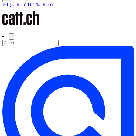
FR (cath.ch)
DE (kath.ch)