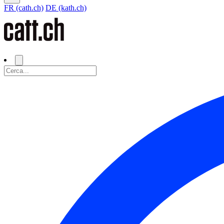
FR (cath.ch)
DE (kath.ch)