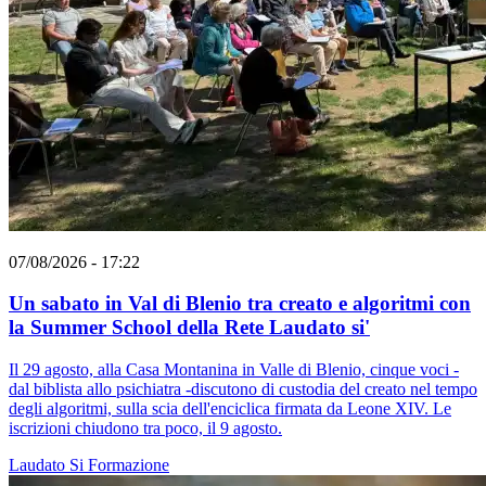
07/08/2026 - 17:22
Un sabato in Val di Blenio tra creato e algoritmi con
la Summer School della Rete Laudato si'
Il 29 agosto, alla Casa Montanina in Valle di Blenio, cinque voci -
dal biblista allo psichiatra -discutono di custodia del creato nel tempo
degli algoritmi, sulla scia dell'enciclica firmata da Leone XIV. Le
iscrizioni chiudono tra poco, il 9 agosto.
Laudato Si
Formazione