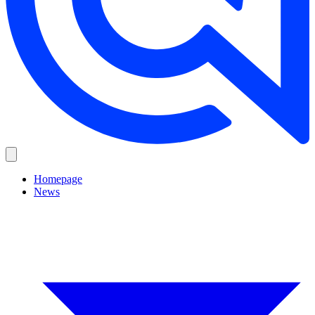
Homepage
News