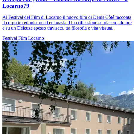
Locarno79
Al Festival del Film di Locarno il nuovo film di Denis Côté racconta
il corpo tra edonismo ed eutanasia. Una riflessione su piacere, dolore
e su un Deleuze spesso travisato, tra filosofia e vita vissuta.
Festival
Film
Locarno