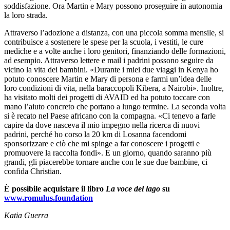
soddisfazione. Ora Martin e Mary possono proseguire in autonomia
la loro strada.
Attraverso l’adozione a distanza, con una piccola somma mensile, si
contribuisce a sostenere le spese per la scuola, i vestiti, le cure
mediche e a volte anche i loro genitori, finanziando delle formazioni,
ad esempio. Attraverso lettere e mail i padrini possono seguire da
vicino la vita dei bambini. «Durante i miei due viaggi in Kenya ho
potuto conoscere Martin e Mary di persona e farmi un’idea delle
loro condizioni di vita, nella baraccopoli Kibera, a Nairobi». Inoltre,
ha visitato molti dei progetti di AVAID ed ha potuto toccare con
mano l’aiuto concreto che portano a lungo termine. La seconda volta
si è recato nel Paese africano con la compagna. «Ci tenevo a farle
capire da dove nasceva il mio impegno nella ricerca di nuovi
padrini, perché ho corso la 20 km di Losanna facendomi
sponsorizzare e ciò che mi spinge a far conoscere i progetti e
promuovere la raccolta fondi». E un giorno, quando saranno più
grandi, gli piacerebbe tornare anche con le sue due bambine, ci
confida Christian.
È possibile acquistare il libro
La voce del lago
su
www.romulus.foundation
Katia Guerra