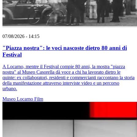
07/08/2026 - 14:15
"Piazza nostra": le voci nascoste dietro 80 anni di
Festival
A Locarno, mentre il Festival compie 80 anni, la mostra "piazza
nostra" al Museo Casorella dà voce a chi ha lavorato dietro le
quinte: ex collaboratori, residenti e commercianti raccontano la storia
della manifestazione attraverso interviste video e un percorso
urbano.
Museo
Locarno
Film