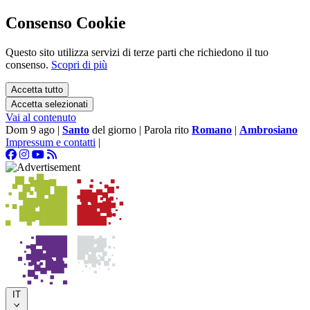
Consenso Cookie
Questo sito utilizza servizi di terze parti che richiedono il tuo
consenso.
Scopri di più
Accetta tutto
Accetta selezionati
Vai al contenuto
Dom 9 ago
|
Santo
del giorno
|
Parola rito
Romano
|
Ambrosiano
Impressum e contatti
|
IT