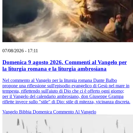
07/08/2026 - 17:11
Domenica 9 agosto 2026. Commenti al Vangelo per
la liturgia romana e la liturgia ambrosiana
Nel commento al Vangelo per la liturgia romana Dante Balbo
propone una riflessione sull'episodio evangelico di Gesù nel mare in
tempesta, riflettendo sull'aiuto di Dio che ci è offerto ogni giorno;
per il Vangelo del calendario ambrosiano, don Giuseppe Grampa
riflette invece sullo "stile" di Dio: stile di mitezza, vicinanza discreta.
Vangelo
Bibbia
Domenica
Commento Al Vangelo