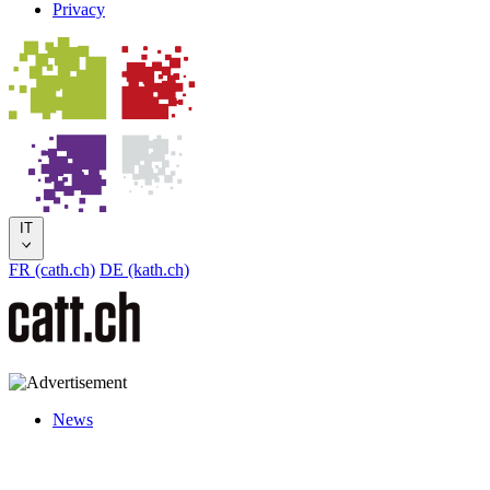
Privacy
IT
FR (cath.ch)
DE (kath.ch)
News