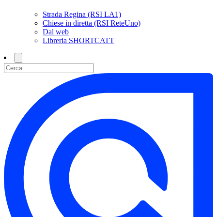
Strada Regina (RSI LA1)
Chiese in diretta (RSI ReteUno)
Dal web
Libreria SHORTCATT