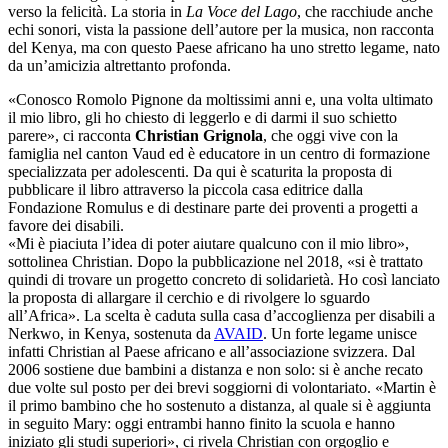
verso la felicità. La storia in
La Voce del Lago
, che racchiude anche
echi sonori, vista la passione dell’autore per la musica, non racconta
del Kenya, ma con questo Paese africano ha uno stretto legame, nato
da un’amicizia altrettanto profonda.
«Conosco Romolo Pignone da moltissimi anni e, una volta ultimato
il mio libro, gli ho chiesto di leggerlo e di darmi il suo schietto
parere», ci racconta
Christian Grignola
, che oggi vive con la
famiglia nel canton Vaud ed è educatore in un centro di formazione
specializzata per adolescenti. Da qui è scaturita la proposta di
pubblicare il libro attraverso la piccola casa editrice dalla
Fondazione Romulus e di destinare parte dei proventi a progetti a
favore dei disabili.
«Mi è piaciuta l’idea di poter aiutare qualcuno con il mio libro»,
sottolinea Christian. Dopo la pubblicazione nel 2018, «si è trattato
quindi di trovare un progetto concreto di solidarietà. Ho così lanciato
la proposta di allargare il cerchio e di rivolgere lo sguardo
all’Africa». La scelta è caduta sulla casa d’accoglienza per disabili a
Nerkwo, in Kenya, sostenuta da
AVAID
. Un forte legame unisce
infatti Christian al Paese africano e all’associazione svizzera. Dal
2006 sostiene due bambini a distanza e non solo: si è anche recato
due volte sul posto per dei brevi soggiorni di volontariato. «Martin è
il primo bambino che ho sostenuto a distanza, al quale si è aggiunta
in seguito Mary: oggi entrambi hanno finito la scuola e hanno
iniziato gli studi superiori», ci rivela Christian con orgoglio e