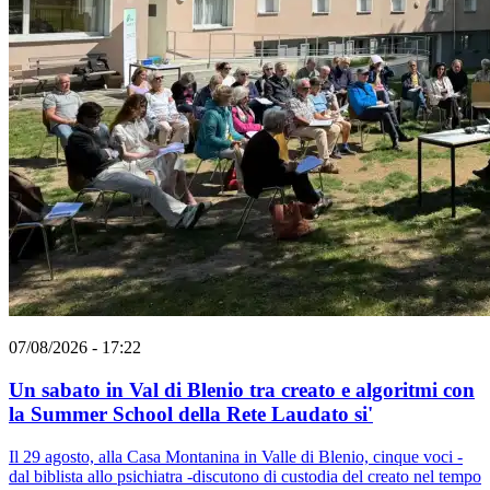
07/08/2026 - 17:22
Un sabato in Val di Blenio tra creato e algoritmi con
la Summer School della Rete Laudato si'
Il 29 agosto, alla Casa Montanina in Valle di Blenio, cinque voci -
dal biblista allo psichiatra -discutono di custodia del creato nel tempo