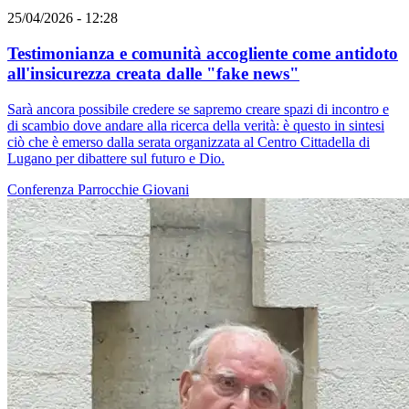
25/04/2026 - 12:28
Testimonianza e comunità accogliente come antidoto
all'insicurezza creata dalle "fake news"
Sarà ancora possibile credere se sapremo creare spazi di incontro e
di scambio dove andare alla ricerca della verità: è questo in sintesi
ciò che è emerso dalla serata organizzata al Centro Cittadella di
Lugano per dibattere sul futuro e Dio.
Conferenza
Parrocchie
Giovani