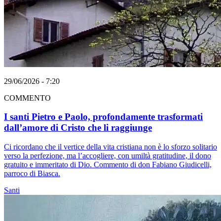
29/06/2026 - 7:20
COMMENTO
I santi Pietro e Paolo, profondamente trasformati
dall’amore di Cristo che li raggiunge
Ci ricordano che il vertice della vita cristiana non è lo sforzo solitario
verso la perfezione, ma l’accogliere, con umiltà gratitudine, il dono
gratuito e immeritato di Dio. Commento di don Fabiano Giudicelli,
parroco di Biasca.
Santi