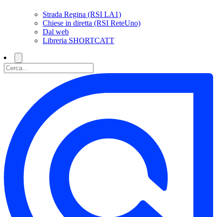
Strada Regina (RSI LA1)
Chiese in diretta (RSI ReteUno)
Dal web
Libreria SHORTCATT