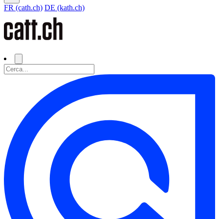
FR (cath.ch)
DE (kath.ch)