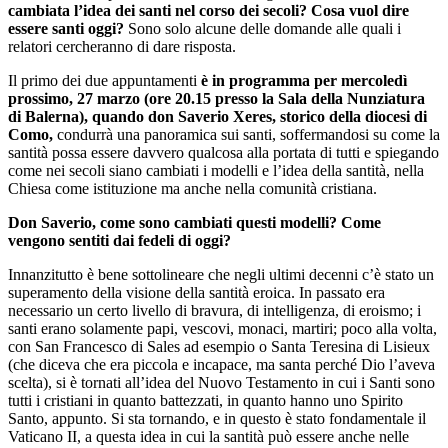
cambiata l’idea dei santi nel corso dei secoli? Cosa vuol dire
essere santi oggi?
Sono solo alcune delle domande alle quali i
relatori cercheranno di dare risposta.
Il primo dei due appuntamenti
è in programma per mercoledì
prossimo, 27 marzo (ore 20.15 presso la Sala della Nunziatura
di Balerna), quando don Saverio Xeres, storico della diocesi di
Como,
condurrà una panoramica sui santi, soffermandosi su come la
santità possa essere davvero qualcosa alla portata di tutti e spiegando
come nei secoli siano cambiati i modelli e l’idea della santità, nella
Chiesa come istituzione ma anche nella comunità cristiana.
Don Saverio, come sono cambiati questi modelli? Come
vengono sentiti dai fedeli di oggi?
Innanzitutto è bene sottolineare che negli ultimi decenni c’è stato un
superamento della visione della santità eroica. In passato era
necessario un certo livello di bravura, di intelligenza, di eroismo; i
santi erano solamente papi, vescovi, monaci, martiri; poco alla volta,
con San Francesco di Sales ad esempio o Santa Teresina di Lisieux
(che diceva che era piccola e incapace, ma santa perché Dio l’aveva
scelta), si è tornati all’idea del Nuovo Testamento in cui i Santi sono
tutti i cristiani in quanto battezzati, in quanto hanno uno Spirito
Santo, appunto. Si sta tornando, e in questo è stato fondamentale il
Vaticano II, a questa idea in cui la santità può essere anche nelle