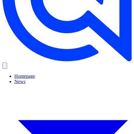
Homepage
News