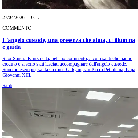
27/04/2026 - 10:17
COMMENTO
L'angelo custode, una presenza che aiuta, ci illumina
e guida
Suor Sandra Künzli cita, nel suo commento, alcuni santi che hanno
creduto e si sono stati lasciati accompagnare dall'angelo custode.
Sono ad esempio, santa Gemma Galgani, san Pio di Petralcina, Papa
Giovanni XIII.
Santi