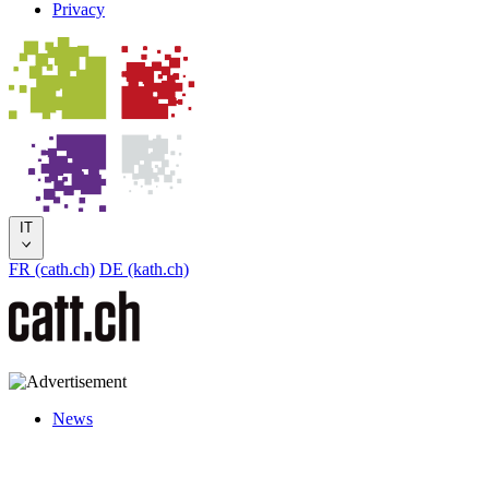
Privacy
IT
FR (cath.ch)
DE (kath.ch)
News