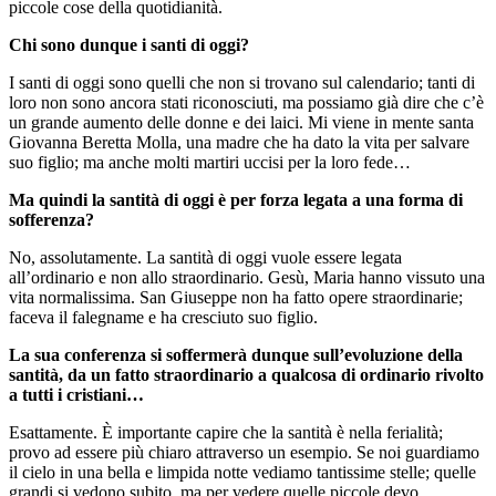
piccole cose della quotidianità.
Chi sono dunque i santi di oggi?
I santi di oggi sono quelli che non si trovano sul calendario; tanti di
loro non sono ancora stati riconosciuti, ma possiamo già dire che c’è
un grande aumento delle donne e dei laici. Mi viene in mente santa
Giovanna Beretta Molla, una madre che ha dato la vita per salvare
suo figlio; ma anche molti martiri uccisi per la loro fede…
Ma quindi la santità di oggi è per forza legata a una forma di
sofferenza?
No, assolutamente. La santità di oggi vuole essere legata
all’ordinario e non allo straordinario. Gesù, Maria hanno vissuto una
vita normalissima. San Giuseppe non ha fatto opere straordinarie;
faceva il falegname e ha cresciuto suo figlio.
La sua conferenza si soffermerà dunque sull’evoluzione della
santità, da un fatto straordinario a qualcosa di ordinario rivolto
a tutti i cristiani…
Esattamente. È importante capire che la santità è nella ferialità;
provo ad essere più chiaro attraverso un esempio. Se noi guardiamo
il cielo in una bella e limpida notte vediamo tantissime stelle; quelle
grandi si vedono subito, ma per vedere quelle piccole devo