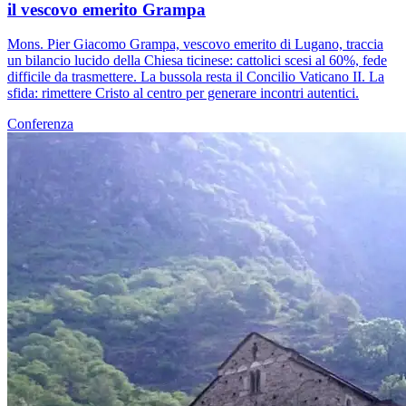
il vescovo emerito Grampa
Mons. Pier Giacomo Grampa, vescovo emerito di Lugano, traccia
un bilancio lucido della Chiesa ticinese: cattolici scesi al 60%, fede
difficile da trasmettere. La bussola resta il Concilio Vaticano II. La
sfida: rimettere Cristo al centro per generare incontri autentici.
Conferenza