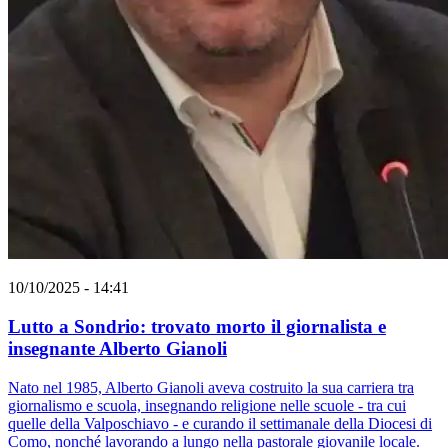
10/10/2025 - 14:41
Lutto a Sondrio: trovato morto il giornalista e
insegnante Alberto Gianoli
Nato nel 1985, Alberto Gianoli aveva costruito la sua carriera tra
giornalismo e scuola, insegnando religione nelle scuole - tra cui
quelle della Valposchiavo - e curando il settimanale della Diocesi di
Como, nonché lavorando a lungo nella pastorale giovanile locale.