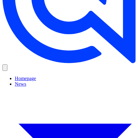
Homepage
News