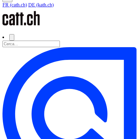
FR (cath.ch)
DE (kath.ch)