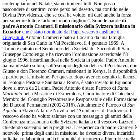
contempliamo nel Natale, siamo immersi tutti. Non posso
nascondere di sentirmi come perso nel deserto, ma confido nelle
Divina Provvidenza, che se così ha voluto, mi darà anche la forza
per superare tutto e farlo nel modo migliore”. Sono le parole
di
padre Antonio Crameri, il missionario della Svizzera italiana in
Ecuador
che è stato nominato dal Papa vescovo ausiliare di
Guayaquil.
Antonio Crameri è nato a Locarno da una famiglia
originaria di San Carlo in Val Poschiavo, il 4 gennaio 1969. A
Torino è entrato nel Seminario della Società dei Sacerdoti di San
Giuseppe Cottolengo e ha ricevuto l’ordinazione sacerdotale l’8
giugno 1996, incardinandosi nella Società in parola. Padre Antonio
ha manifestato subito, sull’esempio degli zii della val Poschiavo, don
Giusto e don Fiorenzo Crameri, missionari in Kenya, la disponibilità
a partire per la missione. Per questo, dopo aver conseguito la licenza
in Teologia Pastorale Sanitaria a Roma, è stato inviato in Equador
dove si trova da 21 anni. Padre Antonio è stato Parroco di
Santa
Marianita
nella Missione di Esmeraldas, Coordinatore di Catechesi,
Membro del Consiglio Presbiterale e Responsabile della Formazione
dei Diaconi Permanenti (2002-2016). Attualmente è Parroco di
San
Agustín
a Flavio Alfaro e Novillo nell’Arcidiocesi di Portoviejo. Il
vescovo eletto ha voluto salutare con un messaggio gli amici della
Conferenza missionaria della Svizzera italiana e il vescovo Lazzeri,
chiedendo sostegno nella preghiera. L’esperienza di padre Crameri è
notevole: prima degli anni in missione, ha rivestito diversi incarichi
in Italia: collaboratore nella Comunità di recupero a Pinerolo e nella