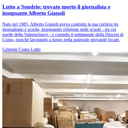
Lutto a Sondrio: trovato morto il giornalista e
insegnante Alberto Gianoli
Nato nel 1985, Alberto Gianoli aveva costruito la sua carriera tra
giornalismo e scuola, insegnando religione nelle scuole - tra cui
quelle della Valposchiavo - e curando il settimanale della Diocesi di
Como, nonché lavorando a lungo nella pastorale giovanile locale.
Grigioni
Como
Lutto