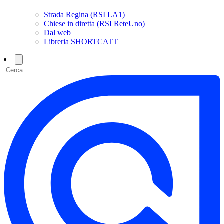
Strada Regina (RSI LA1)
Chiese in diretta (RSI ReteUno)
Dal web
Libreria SHORTCATT