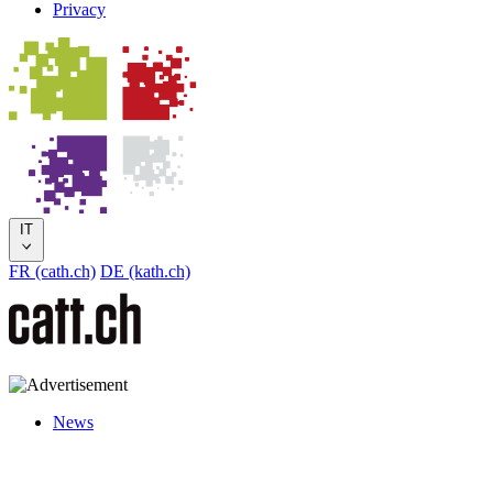
Privacy
IT
FR (cath.ch)
DE (kath.ch)
News