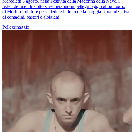
Mercoledì 5 agosto, nella Festività della Madonna della Neve, i
fedeli del mendrisiotto si recheranno in pellegrinaggio al Santuario
di Morbio Inferiore per chiedere il dono della pioggia. Una iniziativa
di contadini, pastori e alpigiani.
Pellegrinaggio