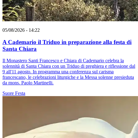
05/08/2026 - 14:22
A Cademario il Triduo in preparazione alla festa di
Santa Chiara
Il Monastero Santi Francesco e Chiara di Cademario celebra la
solennità di Santa Chiara con un Triduo di preghiera e riflessione dal
9 all'11 agosto. In programma una conferenza sul carisma
francescano, le celebrazioni liturgiche e la Messa solenne presieduta
da mons. Paolo Martinelli.
Suore
Festa