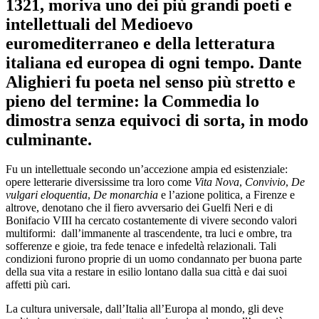
1321, moriva uno dei più grandi poeti e
intellettuali del Medioevo
euromediterraneo e della letteratura
italiana ed europea di ogni tempo. Dante
Alighieri fu poeta nel senso più stretto e
pieno del termine: la Commedia lo
dimostra senza equivoci di sorta, in modo
culminante.
Fu un intellettuale secondo un’accezione ampia ed esistenziale:
opere letterarie diversissime tra loro come
Vita Nova
,
Convivio
,
De
vulgari eloquentia
,
De monarchia
e l’azione politica, a Firenze e
altrove, denotano che il fiero avversario dei Guelfi Neri e di
Bonifacio VIII ha cercato costantemente di vivere secondo valori
multiformi: dall’immanente al trascendente, tra luci e ombre, tra
sofferenze e gioie, tra fede tenace e infedeltà relazionali. Tali
condizioni furono proprie di un uomo condannato per buona parte
della sua vita a restare in esilio lontano dalla sua città e dai suoi
affetti più cari.
La cultura universale, dall’Italia all’Europa al mondo, gli deve