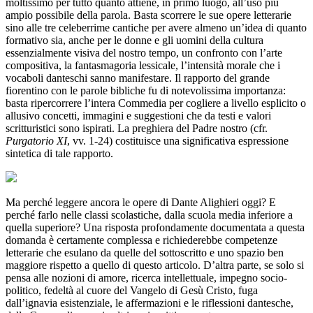
moltissimo per tutto quanto attiene, in primo luogo, all’uso più
ampio possibile della parola. Basta scorrere le sue opere letterarie
sino alle tre celeberrime cantiche per avere almeno un’idea di quanto
formativo sia, anche per le donne e gli uomini della cultura
essenzialmente visiva del nostro tempo, un confronto con l’arte
compositiva, la fantasmagoria lessicale, l’intensità morale che i
vocaboli danteschi sanno manifestare. Il rapporto del grande
fiorentino con le parole bibliche fu di notevolissima importanza:
basta ripercorrere l’intera Commedia per cogliere a livello esplicito o
allusivo concetti, immagini e suggestioni che da testi e valori
scritturistici sono ispirati. La preghiera del Padre nostro (cfr.
Purgatorio XI
, vv. 1-24) costituisce una significativa espressione
sintetica di tale rapporto.
Ma perché leggere ancora le opere di Dante Alighieri oggi? E
perché farlo nelle classi scolastiche, dalla scuola media inferiore a
quella superiore? Una risposta profondamente documentata a questa
domanda è certamente complessa e richiederebbe competenze
letterarie che esulano da quelle del sottoscritto e uno spazio ben
maggiore rispetto a quello di questo articolo. D’altra parte, se solo si
pensa alle nozioni di amore, ricerca intellettuale, impegno socio-
politico, fedeltà al cuore del Vangelo di Gesù Cristo, fuga
dall’ignavia esistenziale, le affermazioni e le riflessioni dantesche,