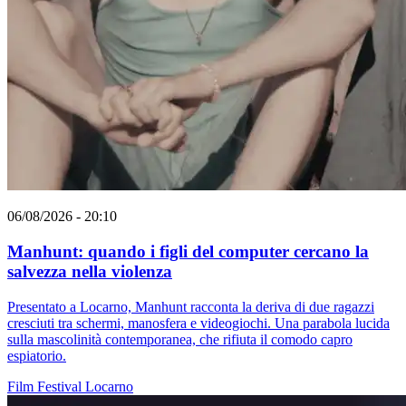
06/08/2026 - 20:10
Manhunt: quando i figli del computer cercano la
salvezza nella violenza
Presentato a Locarno, Manhunt racconta la deriva di due ragazzi
cresciuti tra schermi, manosfera e videogiochi. Una parabola lucida
sulla mascolinità contemporanea, che rifiuta il comodo capro
espiatorio.
Film
Festival
Locarno