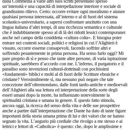
dalla Commedia a varie altri suoi scritti presentano spesso
un’intensità e una capacità di interpellazione interiore e sociale di
grandissimo rilievo. Certo: occorre evitare ogni moralismo e aiutare
qualsiasi persona interessata, all’interno e al di fuori del sistema
scolastico-universitario, a sapersi confrontare anzitutto con una
lingua italiana d’altri tempi, di una ricchezza semantica e culturale
che è indubbiamente spesso al di là dei ridotti lessici contemporanei
anche nel campo della cosiddetta «cultura colta». E bisogna poter
entrare nei contesti sociali, politici e religiosi in cui l’Alighieri è
vissuto, occorre esserne consapevoli, facendo soffrire altri e
soffrendo pesantemente in prima persona. Ha senso farlo oggi? Mi
pare proprio di sì e penso che tante altre persone, di varia ispirazione
spirituale, sarebbero d’accordo con me. L’inferno, il purgatorio e il
paradiso sono invenzioni cultural-dottrinali con pochissimi
«fondamenti» biblici e molti al di fuori delle Scritture ebraiche e
cristiane? Verosimilmente sì, ma nessuno può negare che tale
concezione dell’oltremondano, dalle fonti tardo-antiche e medioevali
dell’Alighieri alla sua lettura ed interpretazione della sorte degli
esseri umani dopo la morte, ha influenzato notevolmente la
spiritualità cristiana e umana in genere. E questo fatto stimola,
ancora oggi, la ricerca del senso della vita e delle sue prospettive
anche a partire dall’interpretazione che Dante ha dato di tante figure
importanti della storia umana prima di lui e dei valori che ne hanno
segnato la vita. L’augurio più cordiale che rivolgo a me stesso e ai
lettrici e lettori di «Catholica» è questo: che, dopo le amplissime e