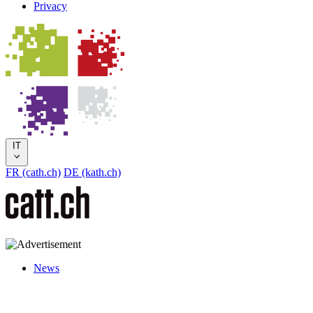
Privacy
IT
FR (cath.ch)
DE (kath.ch)
News