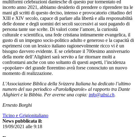
multiformi celebrazioni dantesche di questo pur tormentato ed
incerto anno 2021, abbiamo desiderio di prendere o riprendere tra le
mani gli scritti di questo deciso, intenso e provocatorio cittadino del
XIII e XIV secolo, capace di parlare alla libertà e alla responsabilità
delle donne e degli uomini dei secoli successivi ai suoi pagando di
persona tante sue scelte. Di valori come l’amore, la curiosità
culturale e scientifica, una fede cristiana intimamente evangelica, il
gusto di un impegno socio-politico adulto e generoso e la capacità di
esprimersi con un lessico italiano ragionevolmente ricco vi è un
bisogno davvero evidente. E se celebrare il 700esimo anniversario
della morte dell’Alighieri sarà servito a far ritornare molti a
confrontarsi anche con uno soltanto di questi aspetti, l’incidenza
«popolare» del grande fiorentino avrà forse conosciuto un nuovo
momento di realizzazione.
L’Associazione Biblica della Svizzera Italiana ha dedicato l’ultimo
numero del suo periodico «Parola&parole» al rapporto tra Dante
Alighieri e la Bibbia. Per averne una copia:
info@absi.ch
.
Ernesto Borghi
Ticino e Grigionitaliano
News pubblicata il:
19/09/2021 alle 9:18