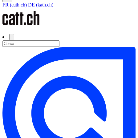
FR (cath.ch)
DE (kath.ch)