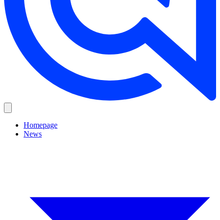
Homepage
News