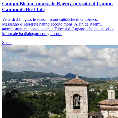
Campo Blenio: mons. de Raemy in visita al Campo
Cantonale BesTIale
Venerdì 31 luglio, le sezioni scout cattoliche di Giubiasco,
Massagno e Tesserete hanno accolto mons. Alain de Raemy,
amministratore apostolico della Diocesi di Lugano, che in una visita
informale ha dialogato con gli scout.
Scout