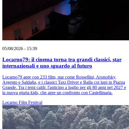
05/08/2026 - 15:39
Locarno79: il cinema torna tra grandi classici, star
internazionali e uno sguardo al futuro
Locarno79 apre con 233 film, star come Rossellini, Aronofsky,
Argento e Saldaña, e i classici Taxi Driver e Balla coi lupi in Piazza
Grande. Tra i temi caldi: l'anticipo a luglio per gli 80 anni nel 2027 e
la nuova giuria kids, che apre un confronto con Castellinaria.
Locarno
Film
Festival