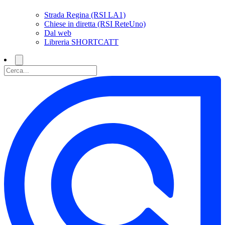
Strada Regina (RSI LA1)
Chiese in diretta (RSI ReteUno)
Dal web
Libreria SHORTCATT