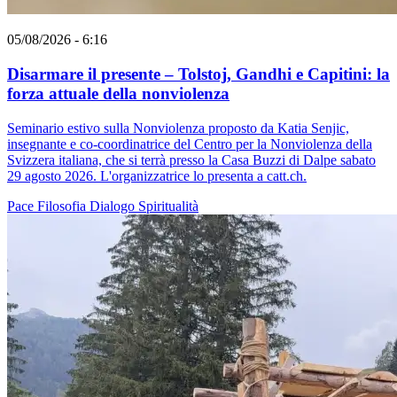
05/08/2026 - 6:16
Disarmare il presente – Tolstoj, Gandhi e Capitini: la
forza attuale della nonviolenza
Seminario estivo sulla Nonviolenza proposto da Katia Senjic,
insegnante e co-coordinatrice del Centro per la Nonviolenza della
Svizzera italiana, che si terrà presso la Casa Buzzi di Dalpe sabato
29 agosto 2026. L'organizzatrice lo presenta a catt.ch.
Pace
Filosofia
Dialogo
Spiritualità