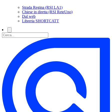
Strada Regina (RSI LA1)
Chiese in diretta (RSI ReteUno)
Dal web
Libreria SHORTCATT