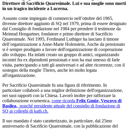
Direttore di Sacrificio Quaresimale. Lui e sua moglie sono morti
in un tragico incidente a Lucerna.
Assunto come impiegato di commercio nell’ottobre del 1965,
divenne direttore aggiunto di SQ nel 1979, prima di essere designato
dal Consiglio di fondazione nel 1984 per prendere il testimone da
Meinrad Hengartner, fondatore e primo direttore di Sacrificio
Quaresimale. Nel 1995, Ferdinand Luthiger ha lasciato il timone
dell’organizzazione a Anne-Marie Holenstein. Anche da pensionato
si è sempre prodigato a favore dell'organizzazione di cooperazione
allo sviluppo. Ha infatti creato un gruppo di amici, organizzando
incontri fra ex dipendenti pensionati e non ha mai smesso di farle
visita, partecipando a tutti gli anniversari e ad altre ricorrenze, con il
sostegno della moglie Theres, anche lei molto legata
all'organizzazione.
Per Sacrificio Quaresimale fu una figura di riferimento. In
particolare collaborò a una miglior definizione dell'organizzazione,
nei suoi rapporti con la Chiesa. Lavorò inoltre per rafforzare la
collaborazione ecumenica,
come ricorda
Felix Gmür, Vescovo di
Basilea,
nonché presidente attuale del consiglio di fondazione di
SQ ai colleghi di kath.ch.
Il suo mandato è stato caratterizzato, in particolare, dal 25mo
anniversario di Sacrificio Quaresimale, con la pubblicazione del