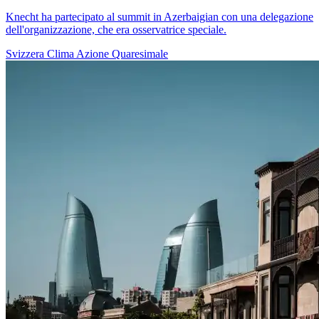
Knecht ha partecipato al summit in Azerbaigian con una delegazione
dell'organizzazione, che era osservatrice speciale.
Svizzera
Clima
Azione Quaresimale