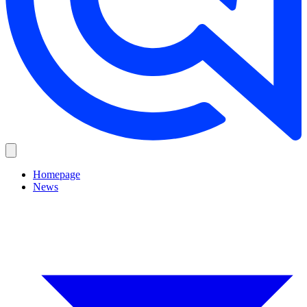
Homepage
News