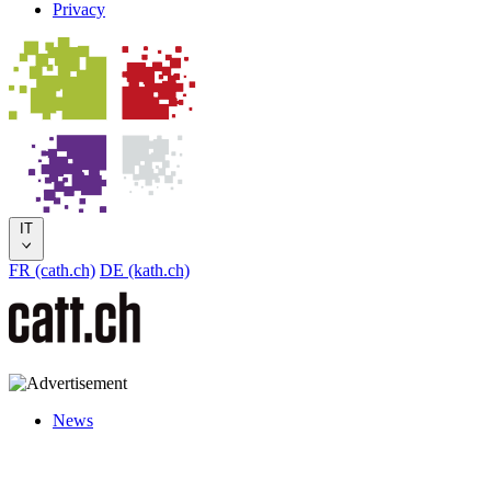
Privacy
IT
FR (cath.ch)
DE (kath.ch)
News