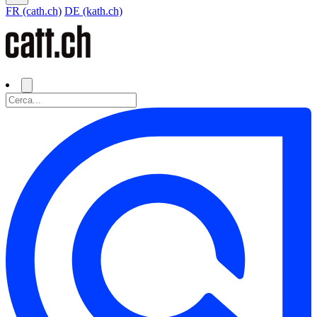
FR (cath.ch)
DE (kath.ch)