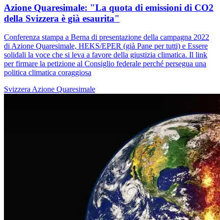
Azione Quaresimale: "La quota di emissioni di CO2
della Svizzera è già esaurita"
Conferenza stampa a Berna di presentazione della campagna 2022
di Azione Quaresimale, HEKS/EPER (già Pane per tutti) e Essere
solidali la voce che si leva a favore della giustizia climatica. Il link
per firmare la petizione al Consiglio federale perché persegua una
politica climatica coraggiosa
Svizzera
Azione Quaresimale