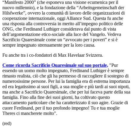
“Manifesto 2000” (che esponeva una visione ecumenica per il
nuovo millennio), e la fondazione della “Arbeitsgemeinschaft der
Hilsfwerke”, ovvero la comunità di lavoro delle organizzazioni di
cooperazione internazionale, oggi Alliance Sud. Questa fu anche
una risposta alla controversia in merito all’impegno politico delle
ONG, che Ferdinand Luthiger considerava dal punto di vista
dell’argomentazione etico-sociale alla luce del Vangelo. Vedeva
Sacrificio Quaresimale come un “avvocato per i poveri” e si è
sempre impegnato strenuamente per la loro causa.
Fu anche tra i co-fondatori di Max Havelaar Svizzera.
Come ricorda Sacrificio Quaresimale sul suo portale,
"Pur
essendo un uomo molto impegnato, Ferdinand Luthiger è sempre
rimasto realista, ciò che gli ha permesso di raccogliere il sostegno di
numerosissime persone. Per lui la famiglia era di estrema importanza
ed era legatissimo ai suoi figli, a sua moglie e più tardi ai suoi nipoti,
ma anche a Sacrificio Quaresimale, che per lui faceva parte della sua
famiglia. Fino alla fine dei suoi giorni, ha coltivato questo
attaccamento particolare che ha caratterizzato il suo agire. Grazie di
cuore Ferdinand, per il tuo profondo impegno! Tu e tua moglie
Theres ci mancherete molto".
(red)