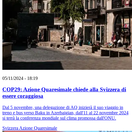
05/11/2024 - 18:19
COP29: Azione Quaresimale chiede alla Svizzera di
essere coraggiosa
Dal 5 novembre, una delegazione di AQ inizierà il suo viaggio in
treno e bus verso Baku in Azerbaigian, dall'11 al 22 novembre 2024
si terrà la conferenza mondiale sul clima promossa dall'ONU.
Svizzera
Azione Quaresimale