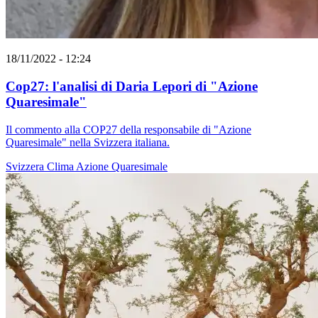
18/11/2022 - 12:24
Cop27: l'analisi di Daria Lepori di "Azione
Quaresimale"
Il commento alla COP27 della responsabile di "Azione
Quaresimale" nella Svizzera italiana.
Svizzera
Clima
Azione Quaresimale