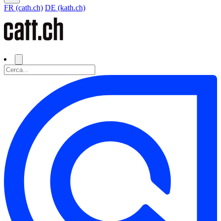
FR (cath.ch)
DE (kath.ch)