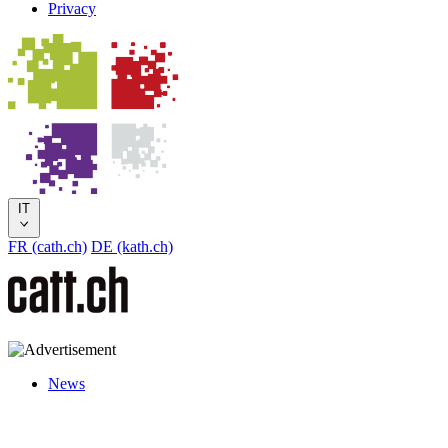
Privacy
IT
FR (cath.ch)
DE (kath.ch)
News