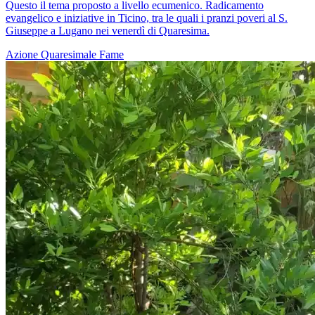
Questo il tema proposto a livello ecumenico. Radicamento
evangelico e iniziative in Ticino, tra le quali i pranzi poveri al S.
Giuseppe a Lugano nei venerdì di Quaresima.
Azione Quaresimale
Fame