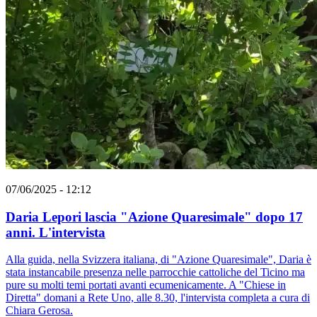
07/06/2025 - 12:12
Daria Lepori lascia "Azione Quaresimale" dopo 17
anni. L'intervista
Alla guida, nella Svizzera italiana, di "Azione Quaresimale", Daria è
stata instancabile presenza nelle parrocchie cattoliche del Ticino ma
pure su molti temi portati avanti ecumenicamente. A "Chiese in
Diretta" domani a Rete Uno, alle 8.30, l'intervista completa a cura di
Chiara Gerosa.