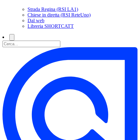
Strada Regina (RSI LA1)
Chiese in diretta (RSI ReteUno)
Dal web
Libreria SHORTCATT