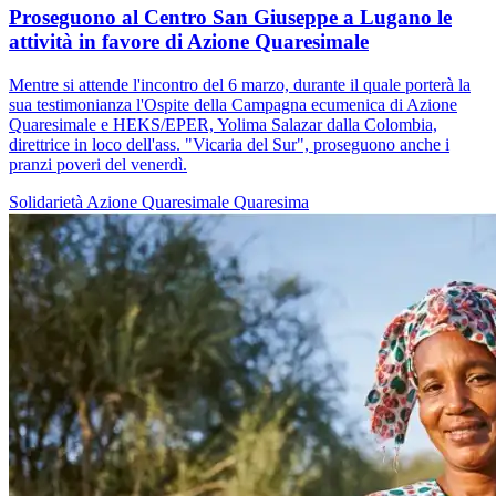
Proseguono al Centro San Giuseppe a Lugano le
attività in favore di Azione Quaresimale
Mentre si attende l'incontro del 6 marzo, durante il quale porterà la
sua testimonianza l'Ospite della Campagna ecumenica di Azione
Quaresimale e HEKS/EPER, Yolima Salazar dalla Colombia,
direttrice in loco dell'ass. "Vicaria del Sur", proseguono anche i
pranzi poveri del venerdì.
Solidarietà
Azione Quaresimale
Quaresima