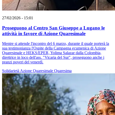
27/02/2026 - 15:01
Proseguono al Centro San Giuseppe a Lugano le
attività in favore di Azione Quaresimale
Mentre si attende l'incontro del 6 marzo, durante il quale porterà la
sua testimonianza l'Ospite della Campagna ecumenica di Azione
Quaresimale e HEKS/EPER, Yolima Salazar dalla Colombia,
direttrice in loco dell'ass. "Vicaria del Sur", proseguono anche i
pranzi poveri del venerdì.
Solidarietà
Azione Quaresimale
Quaresima