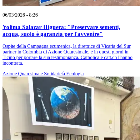
06/03/2026 - 8:26
Yolima Salazar Higuera: "Preservare sementi,
acqua, suolo è garanzia per l'avvenire"
Ospite della Campagna ecumenica, la direttrice di Vicaria del Sur,
partner in Colombia di Azione Quaresimale, è in questi giorni in
Ticino per portare la sua testimonianza. Catholica e catt.ch l'hanno
incontrata.
Azione Quaresimale
Solidarietà
Ecologia