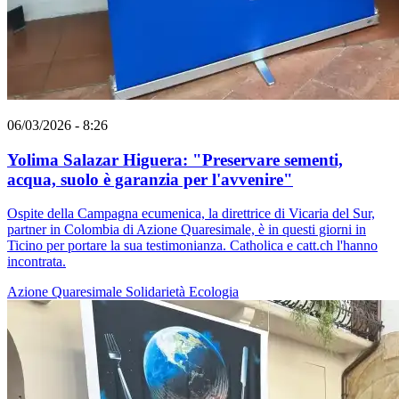
06/03/2026 - 8:26
Yolima Salazar Higuera: "Preservare sementi,
acqua, suolo è garanzia per l'avvenire"
Ospite della Campagna ecumenica, la direttrice di Vicaria del Sur,
partner in Colombia di Azione Quaresimale, è in questi giorni in
Ticino per portare la sua testimonianza. Catholica e catt.ch l'hanno
incontrata.
Azione Quaresimale
Solidarietà
Ecologia