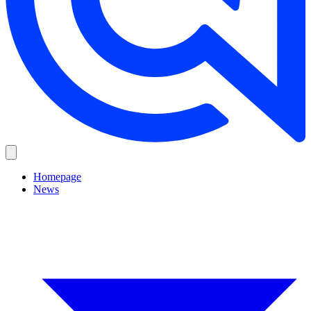
Homepage
News