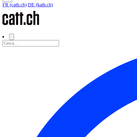
FR (cath.ch)
DE (kath.ch)