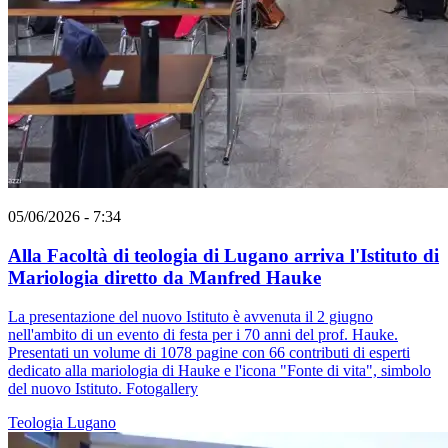
05/06/2026 - 7:34
Alla Facoltà di teologia di Lugano arriva l'Istituto di
Mariologia diretto da Manfred Hauke
La presentazione del nuovo Istituto è avvenuta il 2 giugno
nell'ambito di un evento di festa per i 70 anni del prof. Hauke.
Presentati un volume di 1078 pagine con 66 contributi di esperti
dedicato alla mariologia di Hauke e l'icona "Fonte di vita", simbolo
del nuovo Istituto. Fotogallery
Teologia
Lugano