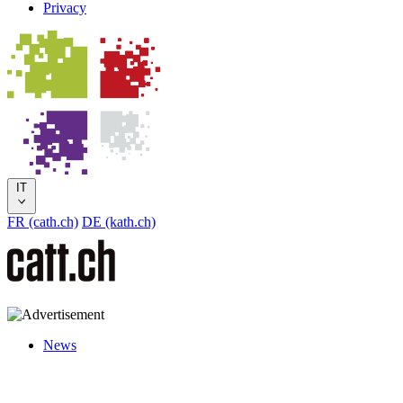
Privacy
IT
FR (cath.ch)
DE (kath.ch)
News