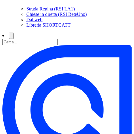
Strada Regina (RSI LA1)
Chiese in diretta (RSI ReteUno)
Dal web
Libreria SHORTCATT