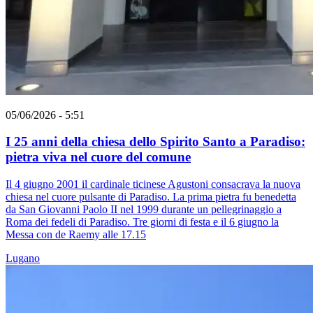
05/06/2026 - 5:51
I 25 anni della chiesa dello Spirito Santo a Paradiso:
pietra viva nel cuore del comune
Il 4 giugno 2001 il cardinale ticinese Agustoni consacrava la nuova
chiesa nel cuore pulsante di Paradiso. La prima pietra fu benedetta
da San Giovanni Paolo II nel 1999 durante un pellegrinaggio a
Roma dei fedeli di Paradiso. Tre giorni di festa e il 6 giugno la
Messa con de Raemy alle 17.15
Lugano