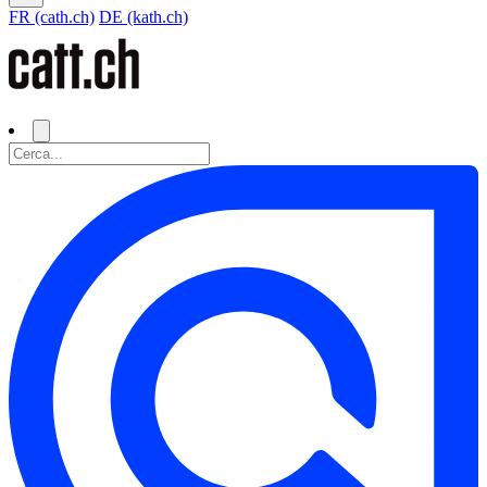
FR (cath.ch)
DE (kath.ch)