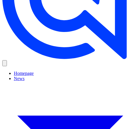
Homepage
News