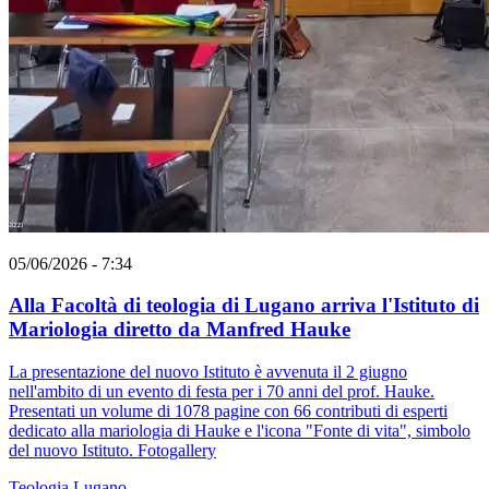
05/06/2026 - 7:34
Alla Facoltà di teologia di Lugano arriva l'Istituto di
Mariologia diretto da Manfred Hauke
La presentazione del nuovo Istituto è avvenuta il 2 giugno
nell'ambito di un evento di festa per i 70 anni del prof. Hauke.
Presentati un volume di 1078 pagine con 66 contributi di esperti
dedicato alla mariologia di Hauke e l'icona "Fonte di vita", simbolo
del nuovo Istituto. Fotogallery
Teologia
Lugano