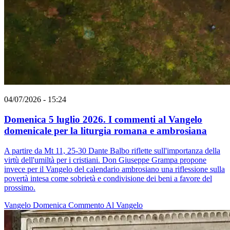
04/07/2026 - 15:24
Domenica 5 luglio 2026. I commenti al Vangelo
domenicale per la liturgia romana e ambrosiana
A partire da Mt 11, 25-30 Dante Balbo riflette sull'importanza della
virtù dell'umiltà per i cristiani. Don Giuseppe Grampa propone
invece per il Vangelo del calendario ambrosiano una riflessione sulla
povertà intesa come sobrietà e condivisione dei beni a favore del
prossimo.
Vangelo
Domenica
Commento Al Vangelo