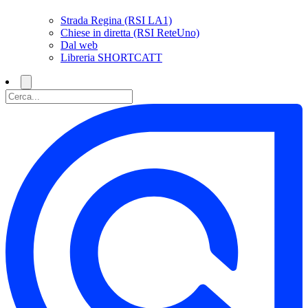
Strada Regina (RSI LA1)
Chiese in diretta (RSI ReteUno)
Dal web
Libreria SHORTCATT