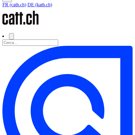
FR (cath.ch)
DE (kath.ch)