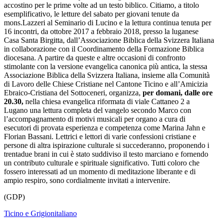
accostino per le prime volte ad un testo biblico. Citiamo, a titolo
esemplificativo, le letture del sabato per giovani tenute da
mons.Lazzeri al Seminario di Lucino e la lettura continua tenuta per
16 incontri, da ottobre 2017 a febbraio 2018, presso la luganese
Casa Santa Birgitta, dall’Associazione Biblica della Svizzera Italiana
in collaborazione con il Coordinamento della Formazione Biblica
diocesana. A partire da queste e altre occasioni di confronto
stimolante con la versione evangelica canonica più antica, la stessa
Associazione Biblica della Svizzera Italiana, insieme alla Comunità
di Lavoro delle Chiese Cristiane nel Cantone Ticino e all’Amicizia
Ebraico-Cristiana del Sottoceneri, organizza,
per domani, dalle ore
20.30,
nella chiesa evangelica riformata di viale Cattaneo 2 a
Lugano una lettura completa del vangelo secondo Marco con
l’accompagnamento di motivi musicali per organo a cura di
esecutori di provata esperienza e competenza come Marina Jahn e
Florian Bassani. Lettrici e lettori di varie confessioni cristiane e
persone di altra ispirazione culturale si succederanno, proponendo i
trentadue brani in cui è stato suddiviso il testo marciano e fornendo
un contributo culturale e spirituale significativo. Tutti coloro che
fossero interessati ad un momento di meditazione liberante e di
ampio respiro, sono cordialmente invitati a intervenire.
(GDP)
Ticino e Grigionitaliano