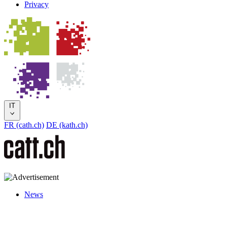
Privacy
IT
FR (cath.ch)
DE (kath.ch)
News