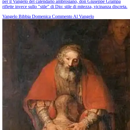
per il Vangelo del calendario ambrosiano, don Giuseppe Grampa
riflette invece sullo "stile" di Dio: stile di mitezza, vicinanza discreta.
Vangelo
Bibbia
Domenica
Commento Al Vangelo