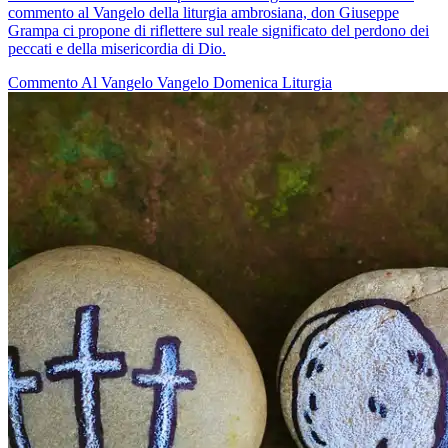
commento al Vangelo della liturgia ambrosiana, don Giuseppe
Grampa ci propone di riflettere sul reale significato del perdono dei
peccati e della misericordia di Dio.
Commento Al Vangelo
Vangelo
Domenica
Liturgia