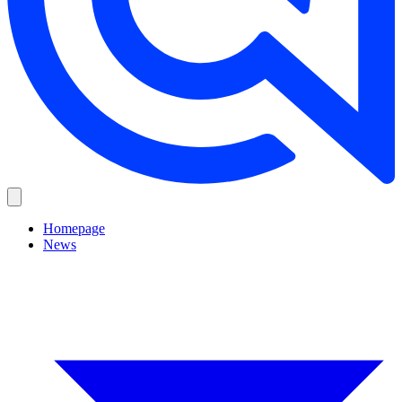
Homepage
News