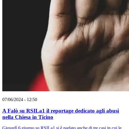
07/06/2024 - 12:50
A Falò su RSILa1 il reportage dedicato agli abusi
nella Chiesa in Ticino
Giovedì 6 giugno su RSILa1 si è parlato anche di tre casi in cui le