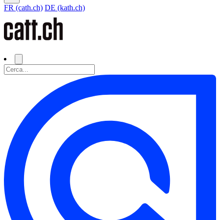
FR (cath.ch)
DE (kath.ch)