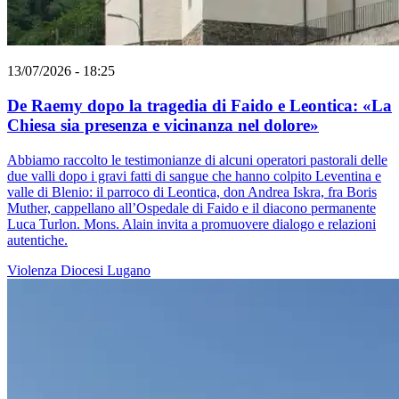
13/07/2026 - 18:25
De Raemy dopo la tragedia di Faido e Leontica: «La
Chiesa sia presenza e vicinanza nel dolore»
Abbiamo raccolto le testimonianze di alcuni operatori pastorali delle
due valli dopo i gravi fatti di sangue che hanno colpito Leventina e
valle di Blenio: il parroco di Leontica, don Andrea Iskra, fra Boris
Muther, cappellano all’Ospedale di Faido e il diacono permanente
Luca Turlon. Mons. Alain invita a promuovere dialogo e relazioni
autentiche.
Violenza
Diocesi Lugano