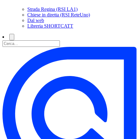
Strada Regina (RSI LA1)
Chiese in diretta (RSI ReteUno)
Dal web
Libreria SHORTCATT