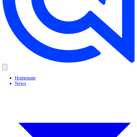
Homepage
News