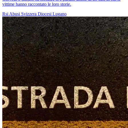
vittime hanno raccontato le loro storie.
Rsi
Abusi
Svizzera
Diocesi Lugano