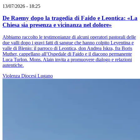
13/07/2026 - 18:25
De Raemy dopo la tragedia di Faido e Leontica: «La
Chiesa sia presenza e vicinanza nel dolore»
Abbiamo raccolto le testimonianze di alcuni operatori pastorali delle
due valli dopo i gravi fatti di sangue che hanno colpito Leventina e
valle di Blenio: il parroco di Leontica, don Andrea Iskra, fra Boris
Muther, cappellano all’Ospedale di Faido e il diacono permanente
Luca Turlon. Mons. Alain invita a promuovere dialogo e relazioni
autentiche.
Violenza
Diocesi Lugano