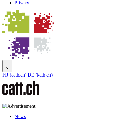
Privacy
IT
FR (cath.ch)
DE (kath.ch)
News