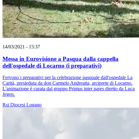
14/03/2021 - 15:37
Messa in Eurovisione a Pasqua dalla cappella
dell'ospedale di Locarno (i preparativi)
Fervono i preparativi per la celebrazione pasquale dall'ospedale La
Carità, presieduta da don Carmelo Andreatta, arciprete di Locarno.
L'animazione è curata dal gruppo Primus inter pares diretto da Luca
Jegen.
Rsi
Diocesi Lugano