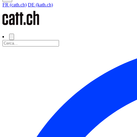
FR (cath.ch)
DE (kath.ch)