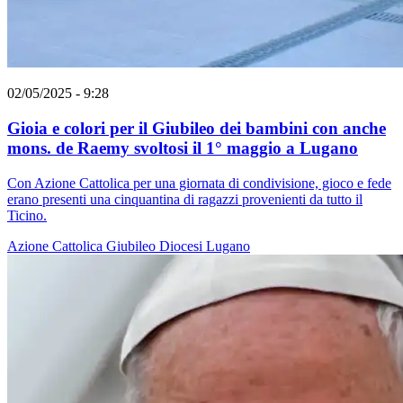
02/05/2025 - 9:28
Gioia e colori per il Giubileo dei bambini con anche
mons. de Raemy svoltosi il 1° maggio a Lugano
Con Azione Cattolica per una giornata di condivisione, gioco e fede
erano presenti una cinquantina di ragazzi provenienti da tutto il
Ticino.
Azione Cattolica
Giubileo
Diocesi Lugano