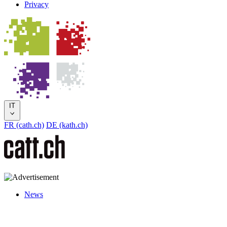
Privacy
IT
FR (cath.ch)
DE (kath.ch)
News