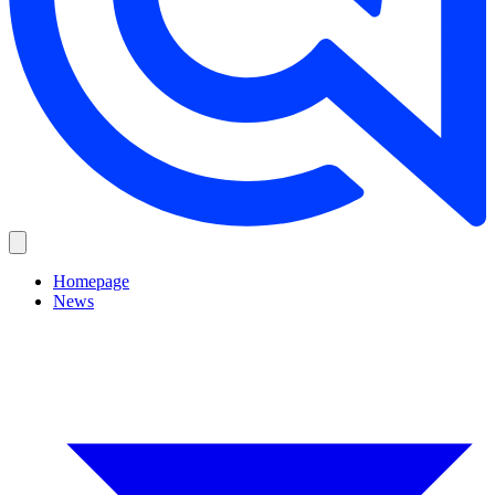
Homepage
News