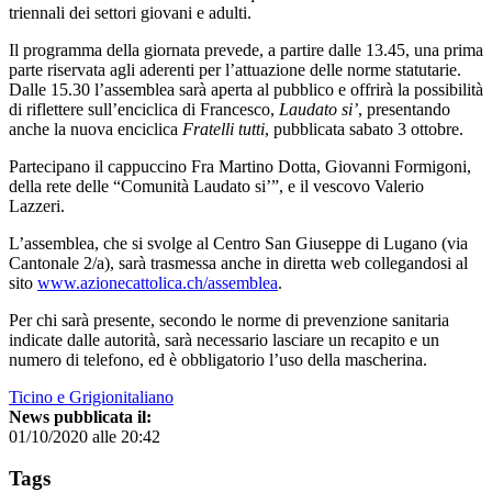
triennali dei settori giovani e adulti.
Il programma della giornata prevede, a partire dalle 13.45, una prima
parte riservata agli aderenti per l’attuazione delle norme statutarie.
Dalle 15.30 l’assemblea sarà aperta al pubblico e offrirà la possibilità
di riflettere sull’enciclica di Francesco,
Laudato si’
, presentando
anche la nuova enciclica
Fratelli tutti
, pubblicata sabato 3 ottobre.
Partecipano il cappuccino Fra Martino Dotta, Giovanni Formigoni,
della rete delle “Comunità Laudato si’”, e il vescovo Valerio
Lazzeri.
L’assemblea, che si svolge al Centro San Giuseppe di Lugano (via
Cantonale 2/a), sarà trasmessa anche in diretta web collegandosi al
sito
www.azionecattolica.ch/assemblea
.
Per chi sarà presente, secondo le norme di prevenzione sanitaria
indicate dalle autorità, sarà necessario lasciare un recapito e un
numero di telefono, ed è obbligatorio l’uso della mascherina.
Ticino e Grigionitaliano
News pubblicata il:
01/10/2020 alle 20:42
Tags