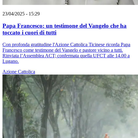
23/04/2025 - 15:29
Papa Francesco: un testimone del Vangelo che ha
toccato i cuori di tutti
Con profonda gratitudine l'Azione Cattolica Ticinese ricorda Papa
Francesco come testimone del Vangelo e pastore vicino a tutti.
Rinviata l’Assemblea ACT; confermata quella UFCT alle 14.00 a
Lugano.
Azione Cattolica