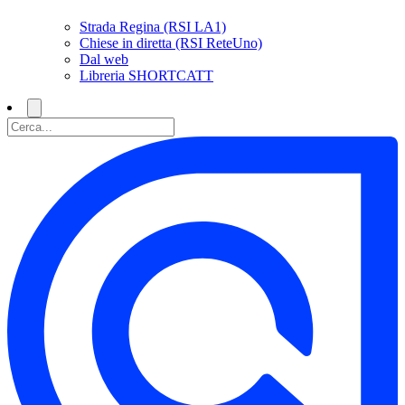
Strada Regina (RSI LA1)
Chiese in diretta (RSI ReteUno)
Dal web
Libreria SHORTCATT