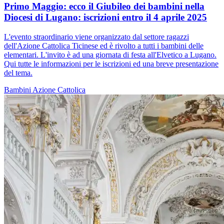
Primo Maggio: ecco il Giubileo dei bambini nella
Diocesi di Lugano: iscrizioni entro il 4 aprile 2025
L'evento straordinario viene organizzato dal settore ragazzi
dell'Azione Cattolica Ticinese ed è rivolto a tutti i bambini delle
elementari. L'invito è ad una giornata di festa all'Elvetico a Lugano.
Qui tutte le informazioni per le iscrizioni ed una breve presentazione
del tema.
Bambini
Azione Cattolica