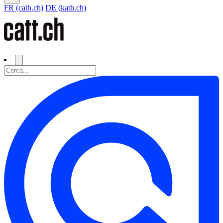
FR (cath.ch)
DE (kath.ch)