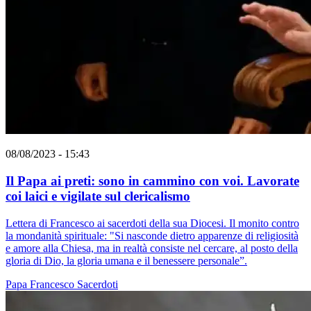
08/08/2023 - 15:43
Il Papa ai preti: sono in cammino con voi. Lavorate
coi laici e vigilate sul clericalismo
Lettera di Francesco ai sacerdoti della sua Diocesi. Il monito contro
la mondanità spirituale: "Si nasconde dietro apparenze di religiosità
e amore alla Chiesa, ma in realtà consiste nel cercare, al posto della
gloria di Dio, la gloria umana e il benessere personale”.
Papa Francesco
Sacerdoti