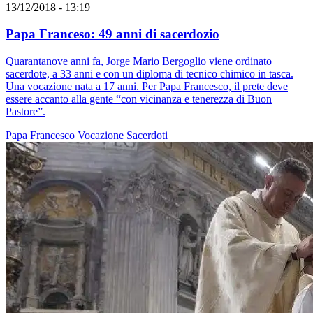
13/12/2018 - 13:19
Papa Franceso: 49 anni di sacerdozio
Quarantanove anni fa, Jorge Mario Bergoglio viene ordinato
sacerdote, a 33 anni e con un diploma di tecnico chimico in tasca.
Una vocazione nata a 17 anni. Per Papa Francesco, il prete deve
essere accanto alla gente “con vicinanza e tenerezza di Buon
Pastore”.
Papa Francesco
Vocazione
Sacerdoti