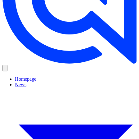
Homepage
News