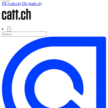
FR (cath.ch)
DE (kath.ch)