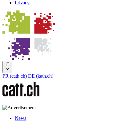
Privacy
IT
FR (cath.ch)
DE (kath.ch)
News