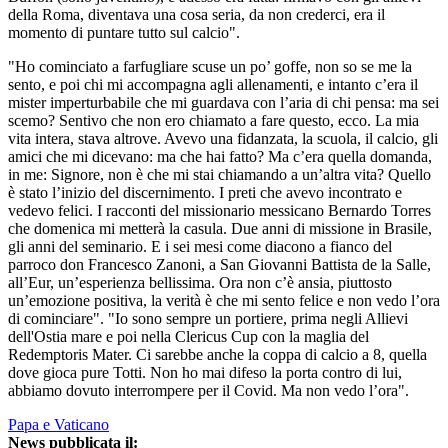
della Roma, diventava una cosa seria, da non crederci, era il
momento di puntare tutto sul calcio".
"Ho cominciato a farfugliare scuse un po’ goffe, non so se me la
sento, e poi chi mi accompagna agli allenamenti, e intanto c’era il
mister imperturbabile che mi guardava con l’aria di chi pensa: ma sei
scemo? Sentivo che non ero chiamato a fare questo, ecco. La mia
vita intera, stava altrove. Avevo una fidanzata, la scuola, il calcio, gli
amici che mi dicevano: ma che hai fatto? Ma c’era quella domanda,
in me: Signore, non è che mi stai chiamando a un’altra vita? Quello
è stato l’inizio del discernimento. I preti che avevo incontrato e
vedevo felici. I racconti del missionario messicano Bernardo Torres
che domenica mi metterà la casula. Due anni di missione in Brasile,
gli anni del seminario. E i sei mesi come diacono a fianco del
parroco don Francesco Zanoni, a San Giovanni Battista de la Salle,
all’Eur, un’esperienza bellissima. Ora non c’è ansia, piuttosto
un’emozione positiva, la verità è che mi sento felice e non vedo l’ora
di cominciare". "Io sono sempre un portiere, prima negli Allievi
dell'Ostia mare e poi nella Clericus Cup con la maglia del
Redemptoris Mater. Ci sarebbe anche la coppa di calcio a 8, quella
dove gioca pure Totti. Non ho mai difeso la porta contro di lui,
abbiamo dovuto interrompere per il Covid. Ma non vedo l’ora".
Papa e Vaticano
News pubblicata il: