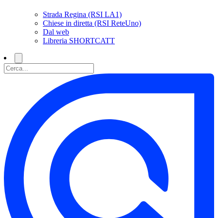
Strada Regina (RSI LA1)
Chiese in diretta (RSI ReteUno)
Dal web
Libreria SHORTCATT