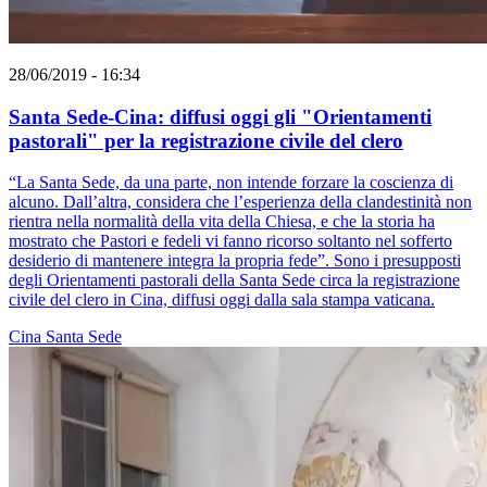
28/06/2019 - 16:34
Santa Sede-Cina: diffusi oggi gli "Orientamenti
pastorali" per la registrazione civile del clero
“La Santa Sede, da una parte, non intende forzare la coscienza di
alcuno. Dall’altra, considera che l’esperienza della clandestinità non
rientra nella normalità della vita della Chiesa, e che la storia ha
mostrato che Pastori e fedeli vi fanno ricorso soltanto nel sofferto
desiderio di mantenere integra la propria fede”. Sono i presupposti
degli Orientamenti pastorali della Santa Sede circa la registrazione
civile del clero in Cina, diffusi oggi dalla sala stampa vaticana.
Cina
Santa Sede