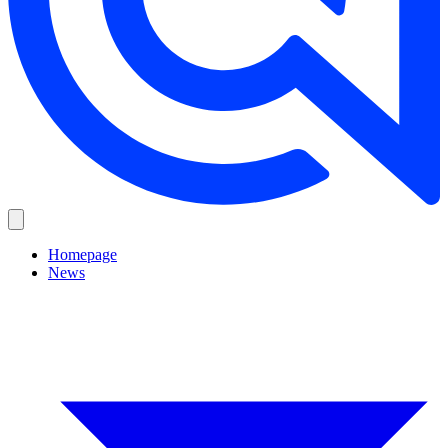
Homepage
News