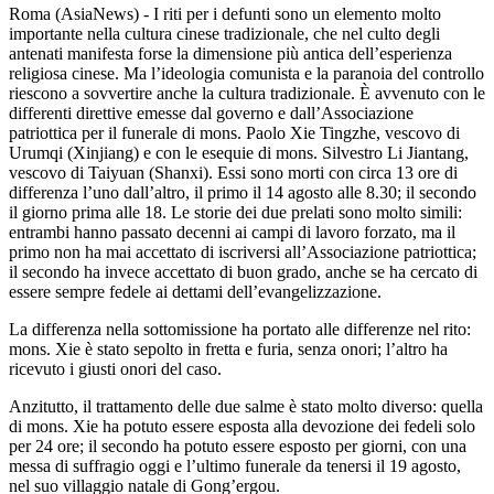
Roma (AsiaNews) - I riti per i defunti sono un elemento molto
importante nella cultura cinese tradizionale, che nel culto degli
antenati manifesta forse la dimensione più antica dell’esperienza
religiosa cinese. Ma l’ideologia comunista e la paranoia del controllo
riescono a sovvertire anche la cultura tradizionale. È avvenuto con le
differenti direttive emesse dal governo e dall’Associazione
patriottica per il funerale di mons. Paolo Xie Tingzhe, vescovo di
Urumqi (Xinjiang) e con le esequie di mons. Silvestro Li Jiantang,
vescovo di Taiyuan (Shanxi). Essi sono morti con circa 13 ore di
differenza l’uno dall’altro, il primo il 14 agosto alle 8.30; il secondo
il giorno prima alle 18. Le storie dei due prelati sono molto simili:
entrambi hanno passato decenni ai campi di lavoro forzato, ma il
primo non ha mai accettato di iscriversi all’Associazione patriottica;
il secondo ha invece accettato di buon grado, anche se ha cercato di
essere sempre fedele ai dettami dell’evangelizzazione.
La differenza nella sottomissione ha portato alle differenze nel rito:
mons. Xie è stato sepolto in fretta e furia, senza onori; l’altro ha
ricevuto i giusti onori del caso.
Anzitutto, il trattamento delle due salme è stato molto diverso: quella
di mons. Xie ha potuto essere esposta alla devozione dei fedeli solo
per 24 ore; il secondo ha potuto essere esposto per giorni, con una
messa di suffragio oggi e l’ultimo funerale da tenersi il 19 agosto,
nel suo villaggio natale di Gong’ergou.