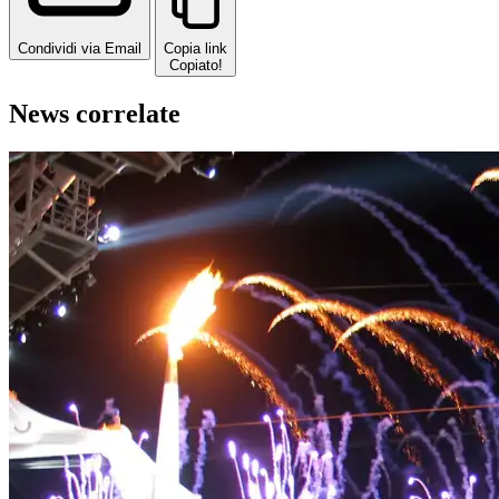
Condividi via Email
Copia link
Copiato!
News correlate