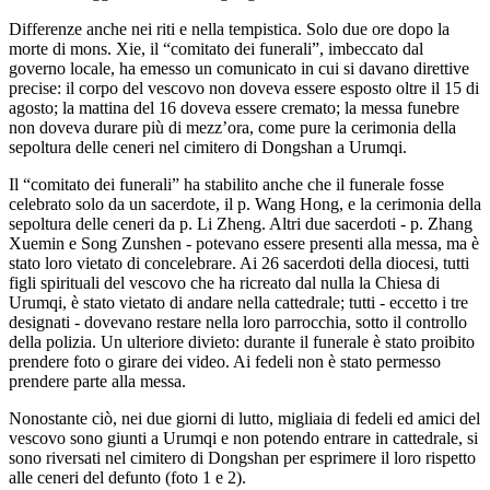
Differenze anche nei riti e nella tempistica. Solo due ore dopo la
morte di mons. Xie, il “comitato dei funerali”, imbeccato dal
governo locale, ha emesso un comunicato in cui si davano direttive
precise: il corpo del vescovo non doveva essere esposto oltre il 15 di
agosto; la mattina del 16 doveva essere cremato; la messa funebre
non doveva durare più di mezz’ora, come pure la cerimonia della
sepoltura delle ceneri nel cimitero di Dongshan a Urumqi.
Il “comitato dei funerali” ha stabilito anche che il funerale fosse
celebrato solo da un sacerdote, il p. Wang Hong, e la cerimonia della
sepoltura delle ceneri da p. Li Zheng. Altri due sacerdoti - p. Zhang
Xuemin e Song Zunshen - potevano essere presenti alla messa, ma è
stato loro vietato di concelebrare. Ai 26 sacerdoti della diocesi, tutti
figli spirituali del vescovo che ha ricreato dal nulla la Chiesa di
Urumqi, è stato vietato di andare nella cattedrale; tutti - eccetto i tre
designati - dovevano restare nella loro parrocchia, sotto il controllo
della polizia. Un ulteriore divieto: durante il funerale è stato proibito
prendere foto o girare dei video. Ai fedeli non è stato permesso
prendere parte alla messa.
Nonostante ciò, nei due giorni di lutto, migliaia di fedeli ed amici del
vescovo sono giunti a Urumqi e non potendo entrare in cattedrale, si
sono riversati nel cimitero di Dongshan per esprimere il loro rispetto
alle ceneri del defunto (foto 1 e 2).