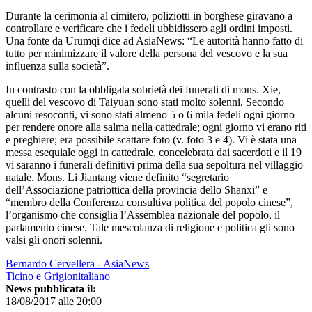
Durante la cerimonia al cimitero, poliziotti in borghese giravano a
controllare e verificare che i fedeli ubbidissero agli ordini imposti.
Una fonte da Urumqi dice ad AsiaNews: “Le autorità hanno fatto di
tutto per minimizzare il valore della persona del vescovo e la sua
influenza sulla società”.
In contrasto con la obbligata sobrietà dei funerali di mons. Xie,
quelli del vescovo di Taiyuan sono stati molto solenni. Secondo
alcuni resoconti, vi sono stati almeno 5 o 6 mila fedeli ogni giorno
per rendere onore alla salma nella cattedrale; ogni giorno vi erano riti
e preghiere; era possibile scattare foto (v. foto 3 e 4). Vi è stata una
messa esequiale oggi in cattedrale, concelebrata dai sacerdoti e il 19
vi saranno i funerali definitivi prima della sua sepoltura nel villaggio
natale. Mons. Li Jiantang viene definito “segretario
dell’Associazione patriottica della provincia dello Shanxi” e
“membro della Conferenza consultiva politica del popolo cinese”,
l’organismo che consiglia l’Assemblea nazionale del popolo, il
parlamento cinese. Tale mescolanza di religione e politica gli sono
valsi gli onori solenni.
Bernardo Cervellera - AsiaNews
Ticino e Grigionitaliano
News pubblicata il:
18/08/2017 alle 20:00