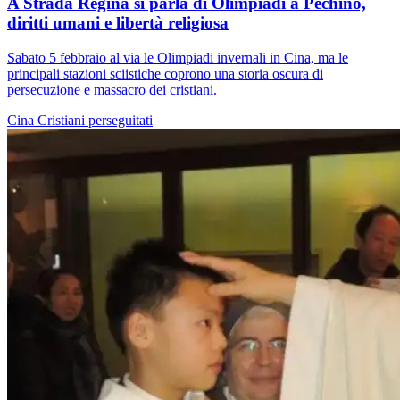
A Strada Regina si parla di Olimpiadi a Pechino,
diritti umani e libertà religiosa
Sabato 5 febbraio al via le Olimpiadi invernali in Cina, ma le
principali stazioni sciistiche coprono una storia oscura di
persecuzione e massacro dei cristiani.
Cina
Cristiani perseguitati