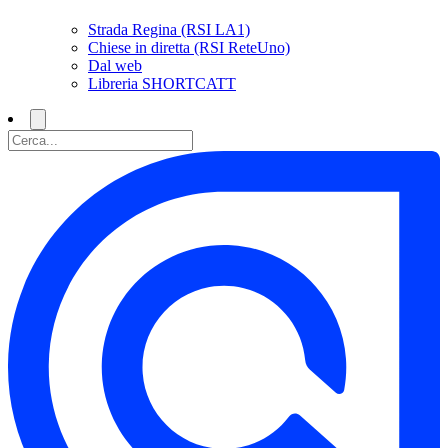
Strada Regina (RSI LA1)
Chiese in diretta (RSI ReteUno)
Dal web
Libreria SHORTCATT