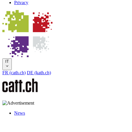
Privacy
IT
FR (cath.ch)
DE (kath.ch)
News