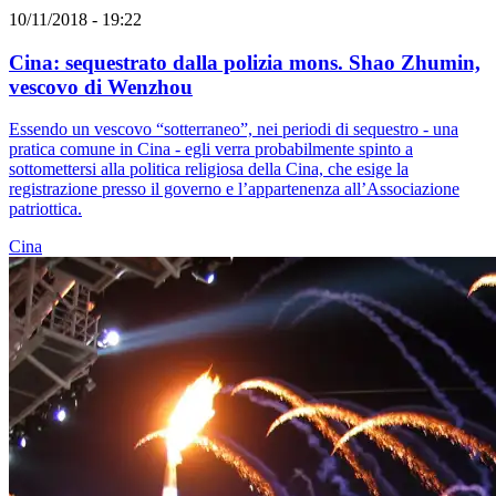
10/11/2018 - 19:22
Cina: sequestrato dalla polizia mons. Shao Zhumin,
vescovo di Wenzhou
Essendo un vescovo “sotterraneo”, nei periodi di sequestro - una
pratica comune in Cina - egli verra probabilmente spinto a
sottomettersi alla politica religiosa della Cina, che esige la
registrazione presso il governo e l’appartenenza all’Associazione
patriottica.
Cina