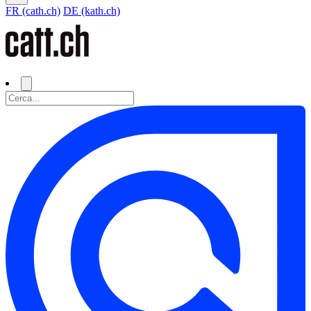
FR (cath.ch)
DE (kath.ch)