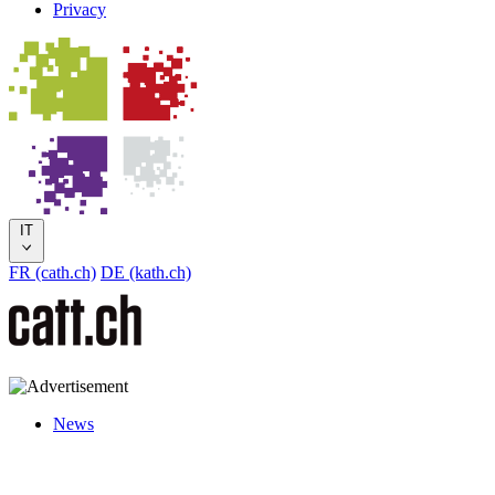
Privacy
IT
FR (cath.ch)
DE (kath.ch)
News