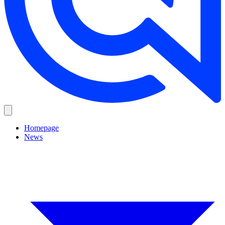
Homepage
News