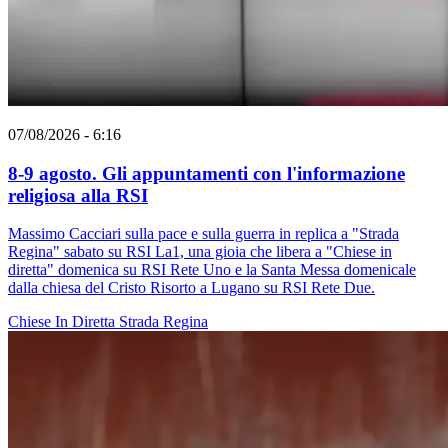
07/08/2026 - 6:16
8-9 agosto. Gli appuntamenti con l'informazione
religiosa alla RSI
Massimo Cacciari sulla pace e sulla guerra in replica a "Strada
Regina" sabato su RSI La1, una gioia che libera a "Chiese in
diretta" domenica su RSI Rete Uno e la Santa Messa domenicale
dalla chiesa del Cristo Risorto a Lugano su RSI Rete Due.
Chiese In Diretta
Strada Regina