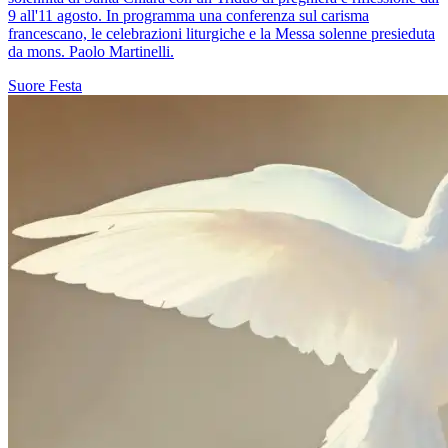
9 all'11 agosto. In programma una conferenza sul carisma
francescano, le celebrazioni liturgiche e la Messa solenne presieduta
da mons. Paolo Martinelli.
Suore
Festa