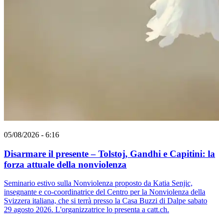
05/08/2026 - 6:16
Disarmare il presente – Tolstoj, Gandhi e Capitini: la
forza attuale della nonviolenza
Seminario estivo sulla Nonviolenza proposto da Katia Senjic,
insegnante e co-coordinatrice del Centro per la Nonviolenza della
Svizzera italiana, che si terrà presso la Casa Buzzi di Dalpe sabato
29 agosto 2026. L'organizzatrice lo presenta a catt.ch.