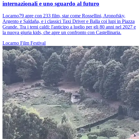
internazionali e uno sguardo al futuro
Locarno79 apre con 233 film, star come Rossellini, Aronofsky,
Argento e Saldaña, e i classici Taxi Driver e Balla coi lupi in Piazza
Grande. Tra i temi caldi: l'anticipo a luglio per gli 80 anni nel 2027 e
la nuova giuria kids, che apre un confronto con Castellinaria.
Locarno
Film
Festival