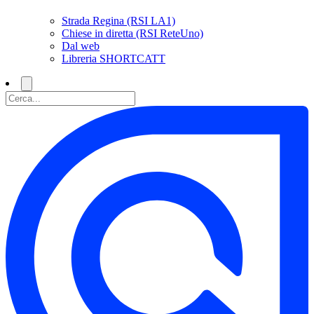
Strada Regina (RSI LA1)
Chiese in diretta (RSI ReteUno)
Dal web
Libreria SHORTCATT