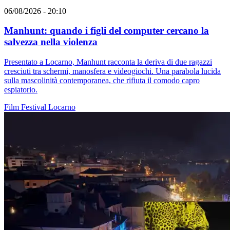
06/08/2026 - 20:10
Manhunt: quando i figli del computer cercano la
salvezza nella violenza
Presentato a Locarno, Manhunt racconta la deriva di due ragazzi
cresciuti tra schermi, manosfera e videogiochi. Una parabola lucida
sulla mascolinità contemporanea, che rifiuta il comodo capro
espiatorio.
Film
Festival
Locarno