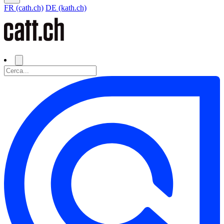
FR (cath.ch)
DE (kath.ch)