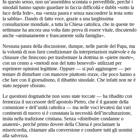
In questo senso, non un’assemblea scontata o prevedibile, perché i
sinodali hanno saputo guardare in faccia difficoltà e dubbi «sotto la
luce della fede», ma «senza paura e senza nascondere la testa sotto
la sabbia». Dando di fatto voce, grazie a una larghissima
consultazione mondiale, a tutta la Chiesa cattolica, che in queste tre
settimane ha ancora una volta dato prova di essere vitale, discutendo
anche «animatamente e francamente sulla famiglia».
Nessuna paura della discussione, dunque, nelle parole del Papa, ma
la volontà di non farsi condizionare da interpretazioni malevole e da
chiusure che finiscono per trasformare la dottrina in «pietre morte»,
con un cenno a «metodi non del tutto benevoli» utilizzati per
esprimere opinioni legittime. Oppure — si può aggiungere — per
tentare di disturbare con manovre piuttosto rozze, che poco hanno a
che fare con il giornalismo, il dibattito sinodale. Che infatti non ne è
stato neppure sfiorato.
Le questioni dogmatiche non sono state toccate — ha ribadito con
fermezza il successore dell’apostolo Pietro, che è il garante della
comunione e dell’unità cattolica — ma nelle voci levatesi dai vari
continenti di nuovo si è constatata la necessità dell’inculturazione,
insita nella tradizione cristiana. Senza «distribuire condanne o
anatemi», perché primo dovere della Chiesa è proclamare la
misericordia, chiamare alla conversione e condurre tutti gli uomini
alla salvezza.