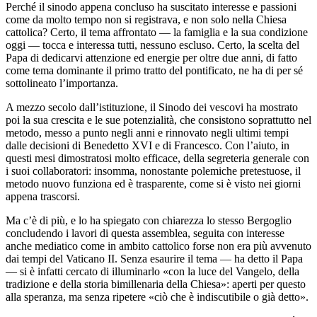
Perché il sinodo appena concluso ha suscitato interesse e passioni
come da molto tempo non si registrava, e non solo nella Chiesa
cattolica? Certo, il tema affrontato — la famiglia e la sua condizione
oggi — tocca e interessa tutti, nessuno escluso. Certo, la scelta del
Papa di dedicarvi attenzione ed energie per oltre due anni, di fatto
come tema dominante il primo tratto del pontificato, ne ha di per sé
sottolineato l’importanza.
A mezzo secolo dall’istituzione, il Sinodo dei vescovi ha mostrato
poi la sua crescita e le sue potenzialità, che consistono soprattutto nel
metodo, messo a punto negli anni e rinnovato negli ultimi tempi
dalle decisioni di Benedetto XVI e di Francesco. Con l’aiuto, in
questi mesi dimostratosi molto efficace, della segreteria generale con
i suoi collaboratori: insomma, nonostante polemiche pretestuose, il
metodo nuovo funziona ed è trasparente, come si è visto nei giorni
appena trascorsi.
Ma c’è di più, e lo ha spiegato con chiarezza lo stesso Bergoglio
concludendo i lavori di questa assemblea, seguita con interesse
anche mediatico come in ambito cattolico forse non era più avvenuto
dai tempi del Vaticano II. Senza esaurire il tema — ha detto il Papa
— si è infatti cercato di illuminarlo «con la luce del Vangelo, della
tradizione e della storia bimillenaria della Chiesa»: aperti per questo
alla speranza, ma senza ripetere «ciò che è indiscutibile o già detto».