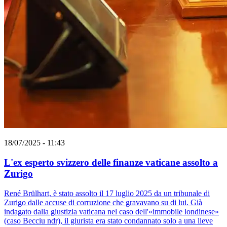
18/07/2025 - 11:43
L'ex esperto svizzero delle finanze vaticane assolto a
Zurigo
René Brülhart, è stato assolto il 17 luglio 2025 da un tribunale di
Zurigo dalle accuse di corruzione che gravavano su di lui. Già
indagato dalla giustizia vaticana nel caso dell'«immobile londinese»
(caso Becciu ndr), il giurista era stato condannato solo a una lieve