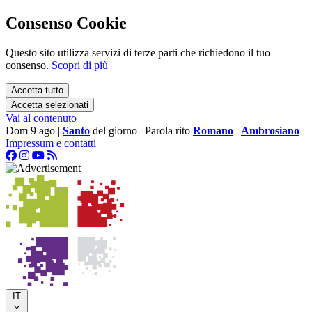
Consenso Cookie
Questo sito utilizza servizi di terze parti che richiedono il tuo
consenso.
Scopri di più
Accetta tutto
Accetta selezionati
Vai al contenuto
Dom 9 ago
|
Santo
del giorno
|
Parola rito
Romano
|
Ambrosiano
Impressum e contatti
|
IT