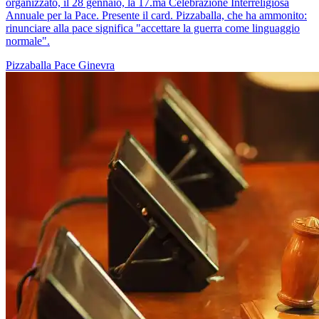
organizzato, il 28 gennaio, la 17.ma Celebrazione Interreligiosa
Annuale per la Pace. Presente il card. Pizzaballa, che ha ammonito:
rinunciare alla pace significa "accettare la guerra come linguaggio
normale".
Pizzaballa
Pace
Ginevra