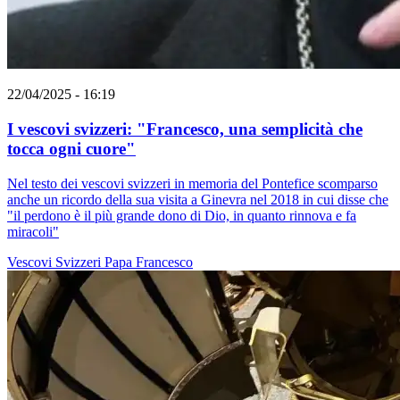
22/04/2025 - 16:19
I vescovi svizzeri: "Francesco, una semplicità che
tocca ogni cuore"
Nel testo dei vescovi svizzeri in memoria del Pontefice scomparso
anche un ricordo della sua visita a Ginevra nel 2018 in cui disse che
"il perdono è il più grande dono di Dio, in quanto rinnova e fa
miracoli"
Vescovi Svizzeri
Papa Francesco