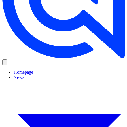
Homepage
News