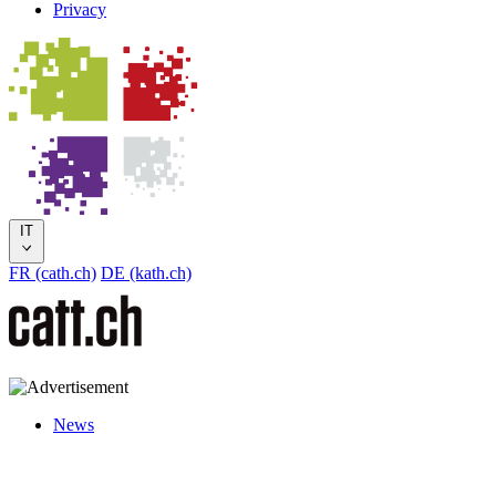
Privacy
IT
FR (cath.ch)
DE (kath.ch)
News