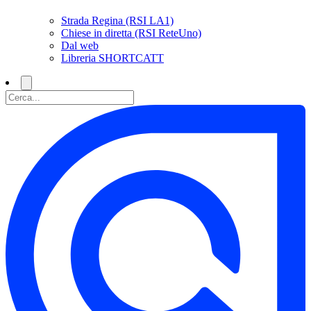
Strada Regina (RSI LA1)
Chiese in diretta (RSI ReteUno)
Dal web
Libreria SHORTCATT