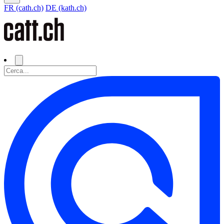
FR (cath.ch)
DE (kath.ch)