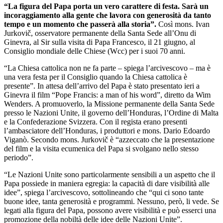
“La figura del Papa porta un vero carattere di festa. Sarà un
incoraggiamento alla gente che lavora con generosità da tanto
tempo e un momento che passerà alla storia”.
Così mons. Ivan
Jurkovič, osservatore permanente della Santa Sede all’Onu di
Ginevra, al Sir sulla visita di Papa Francesco, il 21 giugno, al
Consiglio mondiale delle Chiese (Wcc) per i suoi 70 anni.
“La Chiesa cattolica non ne fa parte – spiega l’arcivescovo – ma è
una vera festa per il Consiglio quando la Chiesa cattolica è
presente”. In attesa dell’arrivo del Papa è stato presentato ieri a
Ginevra il film “Pope Francis: a man of his word”, diretto da Wim
Wenders. A promuoverlo, la Missione permanente della Santa Sede
presso le Nazioni Unite, il governo dell’Honduras, l’Ordine di Malta
e la Confederazione Svizzera. Con il regista erano presenti
l’ambasciatore dell’Honduras, i produttori e mons. Dario Edoardo
Viganò. Secondo mons. Jurkovič è “azzeccato che la presentazione
del film e la visita ecumenica del Papa si svolgano nello stesso
periodo”.
“Le Nazioni Unite sono particolarmente sensibili a un aspetto che il
Papa possiede in maniera egregia: la capacità di dare visibilità alle
idee”, spiega l’arcivescovo, sottolineando che “qui ci sono tante
buone idee, tanta generosità e programmi. Nessuno, però, li vede. Se
legati alla figura del Papa, possono avere visibilità e può esserci una
promozione della nobiltà delle idee delle Nazioni Unite”.