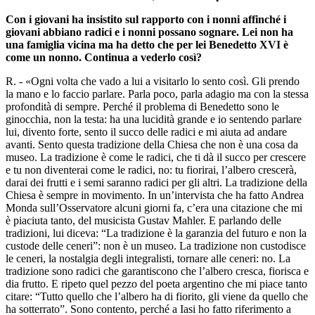
Con i giovani ha insistito sul rapporto con i nonni affinché i
giovani abbiano radici e i nonni possano sognare. Lei non ha
una famiglia vicina ma ha detto che per lei Benedetto XVI è
come un nonno. Continua a vederlo così?
R. - «Ogni volta che vado a lui a visitarlo lo sento così. Gli prendo
la mano e lo faccio parlare. Parla poco, parla adagio ma con la stessa
profondità di sempre. Perché il problema di Benedetto sono le
ginocchia, non la testa: ha una lucidità grande e io sentendo parlare
lui, divento forte, sento il succo delle radici e mi aiuta ad andare
avanti. Sento questa tradizione della Chiesa che non è una cosa da
museo. La tradizione è come le radici, che ti dà il succo per crescere
e tu non diventerai come le radici, no: tu fiorirai, l’albero crescerà,
darai dei frutti e i semi saranno radici per gli altri. La tradizione della
Chiesa è sempre in movimento. In un’intervista che ha fatto Andrea
Monda sull’Osservatore alcuni giorni fa, c’era una citazione che mi
è piaciuta tanto, del musicista Gustav Mahler. E parlando delle
tradizioni, lui diceva: “La tradizione è la garanzia del futuro e non la
custode delle ceneri”: non è un museo. La tradizione non custodisce
le ceneri, la nostalgia degli integralisti, tornare alle ceneri: no. La
tradizione sono radici che garantiscono che l’albero cresca, fiorisca e
dia frutto. E ripeto quel pezzo del poeta argentino che mi piace tanto
citare: “Tutto quello che l’albero ha di fiorito, gli viene da quello che
ha sotterrato”. Sono contento, perché a Iasi ho fatto riferimento a