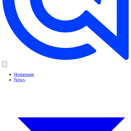
Homepage
News