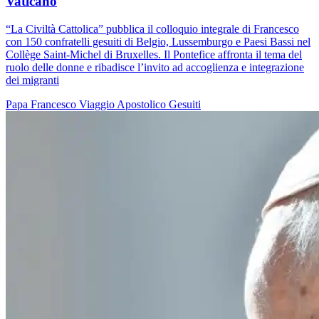
Vaticano
“La Civiltà Cattolica” pubblica il colloquio integrale di Francesco
con 150 confratelli gesuiti di Belgio, Lussemburgo e Paesi Bassi nel
Collège Saint-Michel di Bruxelles. Il Pontefice affronta il tema del
ruolo delle donne e ribadisce l’invito ad accoglienza e integrazione
dei migranti
Papa Francesco
Viaggio Apostolico
Gesuiti