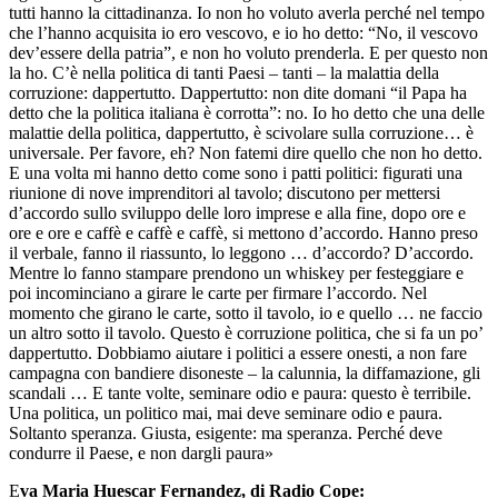
tutti hanno la cittadinanza. Io non ho voluto averla perché nel tempo
che l’hanno acquisita io ero vescovo, e io ho detto: “No, il vescovo
dev’essere della patria”, e non ho voluto prenderla. E per questo non
la ho. C’è nella politica di tanti Paesi – tanti – la malattia della
corruzione: dappertutto. Dappertutto: non dite domani “il Papa ha
detto che la politica italiana è corrotta”: no. Io ho detto che una delle
malattie della politica, dappertutto, è scivolare sulla corruzione… è
universale. Per favore, eh? Non fatemi dire quello che non ho detto.
E una volta mi hanno detto come sono i patti politici: figurati una
riunione di nove imprenditori al tavolo; discutono per mettersi
d’accordo sullo sviluppo delle loro imprese e alla fine, dopo ore e
ore e ore e caffè e caffè e caffè, si mettono d’accordo. Hanno preso
il verbale, fanno il riassunto, lo leggono … d’accordo? D’accordo.
Mentre lo fanno stampare prendono un whiskey per festeggiare e
poi incominciano a girare le carte per firmare l’accordo. Nel
momento che girano le carte, sotto il tavolo, io e quello … ne faccio
un altro sotto il tavolo. Questo è corruzione politica, che si fa un po’
dappertutto. Dobbiamo aiutare i politici a essere onesti, a non fare
campagna con bandiere disoneste – la calunnia, la diffamazione, gli
scandali … E tante volte, seminare odio e paura: questo è terribile.
Una politica, un politico mai, mai deve seminare odio e paura.
Soltanto speranza. Giusta, esigente: ma speranza. Perché deve
condurre il Paese, e non dargli paura»
E
va Maria Huescar Fernandez, di Radio Cope: