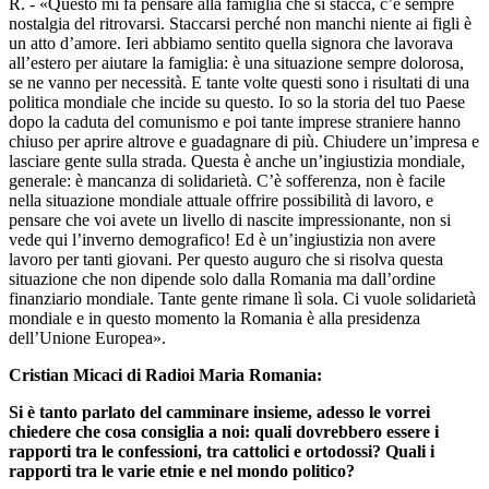
R. - «Questo mi fa pensare alla famiglia che si stacca, c’è sempre
nostalgia del ritrovarsi. Staccarsi perché non manchi niente ai figli è
un atto d’amore. Ieri abbiamo sentito quella signora che lavorava
all’estero per aiutare la famiglia: è una situazione sempre dolorosa,
se ne vanno per necessità. E tante volte questi sono i risultati di una
politica mondiale che incide su questo. Io so la storia del tuo Paese
dopo la caduta del comunismo e poi tante imprese straniere hanno
chiuso per aprire altrove e guadagnare di più. Chiudere un’impresa e
lasciare gente sulla strada. Questa è anche un’ingiustizia mondiale,
generale: è mancanza di solidarietà. C’è sofferenza, non è facile
nella situazione mondiale attuale offrire possibilità di lavoro, e
pensare che voi avete un livello di nascite impressionante, non si
vede qui l’inverno demografico! Ed è un’ingiustizia non avere
lavoro per tanti giovani. Per questo auguro che si risolva questa
situazione che non dipende solo dalla Romania ma dall’ordine
finanziario mondiale. Tante gente rimane lì sola. Ci vuole solidarietà
mondiale e in questo momento la Romania è alla presidenza
dell’Unione Europea».
Cristian Micaci di Radioi Maria Romania:
Si è tanto parlato del camminare insieme, adesso le vorrei
chiedere che cosa consiglia a noi: quali dovrebbero essere i
rapporti tra le confessioni, tra cattolici e ortodossi? Quali i
rapporti tra le varie etnie e nel mondo politico?