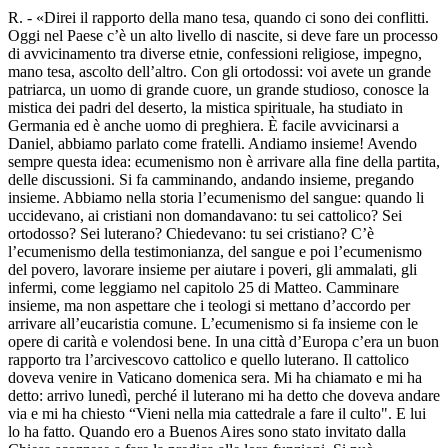
R. - «Direi il rapporto della mano tesa, quando ci sono dei conflitti.
Oggi nel Paese c’è un alto livello di nascite, si deve fare un processo
di avvicinamento tra diverse etnie, confessioni religiose, impegno,
mano tesa, ascolto dell’altro. Con gli ortodossi: voi avete un grande
patriarca, un uomo di grande cuore, un grande studioso, conosce la
mistica dei padri del deserto, la mistica spirituale, ha studiato in
Germania ed è anche uomo di preghiera. È facile avvicinarsi a
Daniel, abbiamo parlato come fratelli. Andiamo insieme! Avendo
sempre questa idea: ecumenismo non è arrivare alla fine della partita,
delle discussioni. Si fa camminando, andando insieme, pregando
insieme. Abbiamo nella storia l’ecumenismo del sangue: quando li
uccidevano, ai cristiani non domandavano: tu sei cattolico? Sei
ortodosso? Sei luterano? Chiedevano: tu sei cristiano? C’è
l’ecumenismo della testimonianza, del sangue e poi l’ecumenismo
del povero, lavorare insieme per aiutare i poveri, gli ammalati, gli
infermi, come leggiamo nel capitolo 25 di Matteo. Camminare
insieme, ma non aspettare che i teologi si mettano d’accordo per
arrivare all’eucaristia comune. L’ecumenismo si fa insieme con le
opere di carità e volendosi bene. In una città d’Europa c’era un buon
rapporto tra l’arcivescovo cattolico e quello luterano. Il cattolico
doveva venire in Vaticano domenica sera. Mi ha chiamato e mi ha
detto: arrivo lunedì, perché il luterano mi ha detto che doveva andare
via e mi ha chiesto “Vieni nella mia cattedrale a fare il culto". E lui
lo ha fatto. Quando ero a Buenos Aires sono stato invitato dalla