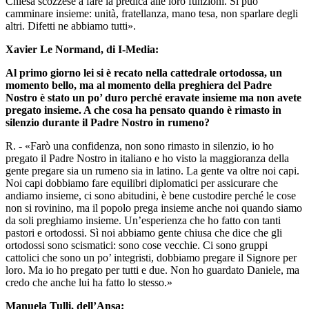
Chiesa scozzese a fare la predica alle loro funzioni. Si può
camminare insieme: unità, fratellanza, mano tesa, non sparlare degli
altri. Difetti ne abbiamo tutti».
Xavier Le Normand, di I-Media:
Al primo giorno lei si è recato nella cattedrale ortodossa, un
momento bello, ma al momento della preghiera del Padre
Nostro è stato un po’ duro perché eravate insieme ma non avete
pregato insieme. A che cosa ha pensato quando è rimasto in
silenzio durante il Padre Nostro in rumeno?
R. - «Farò una confidenza, non sono rimasto in silenzio, io ho
pregato il Padre Nostro in italiano e ho visto la maggioranza della
gente pregare sia un rumeno sia in latino. La gente va oltre noi capi.
Noi capi dobbiamo fare equilibri diplomatici per assicurare che
andiamo insieme, ci sono abitudini, è bene custodire perché le cose
non si rovinino, ma il popolo prega insieme anche noi quando siamo
da soli preghiamo insieme. Un’esperienza che ho fatto con tanti
pastori e ortodossi. Sì noi abbiamo gente chiusa che dice che gli
ortodossi sono scismatici: sono cose vecchie. Ci sono gruppi
cattolici che sono un po’ integristi, dobbiamo pregare il Signore per
loro. Ma io ho pregato per tutti e due. Non ho guardato Daniele, ma
credo che anche lui ha fatto lo stesso.»
Manuela Tulli, dell’Ansa: