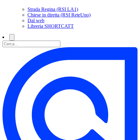
Strada Regina (RSI LA1)
Chiese in diretta (RSI ReteUno)
Dal web
Libreria SHORTCATT