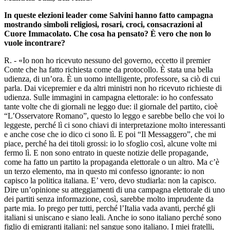
In queste elezioni leader come Salvini hanno fatto campagna
mostrando simboli religiosi, rosari, croci, consacrazioni al
Cuore Immacolato. Che cosa ha pensato? È vero che non lo
vuole incontrare?
R. - «Io non ho ricevuto nessuno del governo, eccetto il premier
Conte che ha fatto richiesta come da protocollo. È stata una bella
udienza, di un’ora. È un uomo intelligente, professore, sa ciò di cui
parla. Dai vicepremier e da altri ministri non ho ricevuto richieste di
udienza. Sulle immagini in campagna elettorale: io ho confessato
tante volte che di giornali ne leggo due: il giornale del partito, cioè
“L’Osservatore Romano”, questo lo leggo e sarebbe bello che voi lo
leggeste, perché lì ci sono chiavi di interpretazione molto interessanti
e anche cose che io dico ci sono lì. E poi “Il Messaggero”, che mi
piace, perché ha dei titoli grossi: io lo sfoglio così, alcune volte mi
fermo lì. E non sono entrato in queste notizie delle propagande,
come ha fatto un partito la propaganda elettorale o un altro. Ma c’è
un terzo elemento, ma in questo mi confesso ignorante: io non
capisco la politica italiana. E’ vero, devo studiarla: non la capisco.
Dire un’opinione su atteggiamenti di una campagna elettorale di uno
dei partiti senza informazione, così, sarebbe molto imprudente da
parte mia. Io prego per tutti, perché l’Italia vada avanti, perché gli
italiani si uniscano e siano leali. Anche io sono italiano perché sono
figlio di emigranti italiani: nel sangue sono italiano. I miei fratelli,