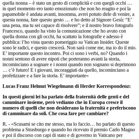
quella nonna – è stato un gesto di complicità e con quegli occhi …
in quel momento ero tanto emozionato che non ho reagito e poi la
papamobile è andata avanti, insomma, avrei potuto dirle di venire, a
questa nonna, fare questo gesto … e ho detto al Signore Gesù: “E’
una pena, ma tu sei capace di risolvere”; e il nostro bravo fotografo
Francesco, quando ha visto la comunicazione che ho avuto con
quella donna con gli occhi, ha scattato la fotografie e adesso è
pubblica: l’ho vista questo pomeriggio su Vatican Insider. Queste
sono le radici, e questo crescerà. Non sarà come me, ma io do il mio.
E’ importante questo incontro. Poi ci sono i verbi, no? Quando i
nonni sentono di avere nipoti che porteranno avanti la storia,
incominciano a sognare e i nonni quando non sognano si deprimono
… c’è futuro! E i giovani, incoraggiati da quello, incominciano a
profetizzare e a fare la storia. E’ importante»
Lucas Franz Helmut Wiegelmann di Herder Korrespondenz:
In questi giorni lei ha parlato della fraternità delle genti e del
camminare insieme, però vediamo che in Europa cresce il
numero di quelli che non desiderano la fraternità e preferiscono
di camminare da soli. Che cosa fare per cambiare?
R. - «Scusami se cito me stesso, ma lo faccio… ho parlato di questo
problema a Strasburgo e quando ho ricevuto il premio Carlo Magno
e poi il discorso con capi di stato e di governo in Vaticano per