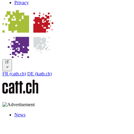
Privacy
IT
FR (cath.ch)
DE (kath.ch)
News