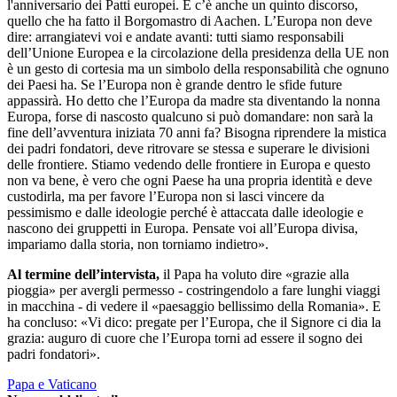
l'anniversario dei Patti europei. E c’è anche un quinto discorso,
quello che ha fatto il Borgomastro di Aachen. L’Europa non deve
dire: arrangiatevi voi e andate avanti: tutti siamo responsabili
dell’Unione Europea e la circolazione della presidenza della UE non
è un gesto di cortesia ma un simbolo della responsabilità che ognuno
dei Paesi ha. Se l’Europa non è grande dentro le sfide future
appassirà. Ho detto che l’Europa da madre sta diventando la nonna
Europa, forse di nascosto qualcuno si può domandare: non sarà la
fine dell’avventura iniziata 70 anni fa? Bisogna riprendere la mistica
dei padri fondatori, deve ritrovare se stessa e superare le divisioni
delle frontiere. Stiamo vedendo delle frontiere in Europa e questo
non va bene, è vero che ogni Paese ha una propria identità e deve
custodirla, ma per favore l’Europa non si lasci vincere da
pessimismo e dalle ideologie perché è attaccata dalle ideologie e
nascono dei gruppetti in Europa. Pensate voi all’Europa divisa,
impariamo dalla storia, non torniamo indietro».
Al termine dell’intervista,
il Papa ha voluto dire «grazie alla
pioggia» per avergli permesso - costringendolo a fare lunghi viaggi
in macchina - di vedere il «paesaggio bellissimo della Romania». E
ha concluso: «Vi dico: pregate per l’Europa, che il Signore ci dia la
grazia: auguro di cuore che l’Europa torni ad essere il sogno dei
padri fondatori».
Papa e Vaticano