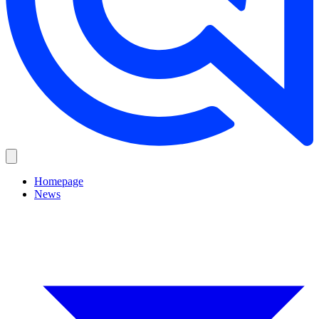
Homepage
News