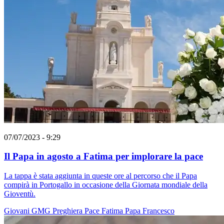
07/07/2023 - 9:29
Il Papa in agosto a Fatima per implorare la pace
La tappa è stata aggiunta in queste ore al percorso che il Papa
compirà in Portogallo in occasione della Giornata mondiale della
Gioventù.
Giovani
GMG
Preghiera
Pace
Fatima
Papa Francesco