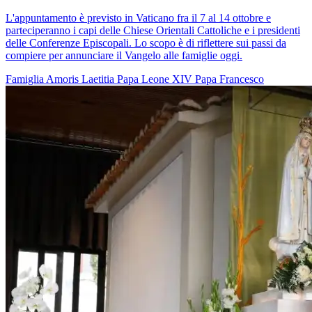
L'appuntamento è previsto in Vaticano fra il 7 al 14 ottobre e
parteciperanno i capi delle Chiese Orientali Cattoliche e i presidenti
delle Conferenze Episcopali. Lo scopo è di riflettere sui passi da
compiere per annunciare il Vangelo alle famiglie oggi.
Famiglia
Amoris Laetitia
Papa Leone XIV
Papa Francesco