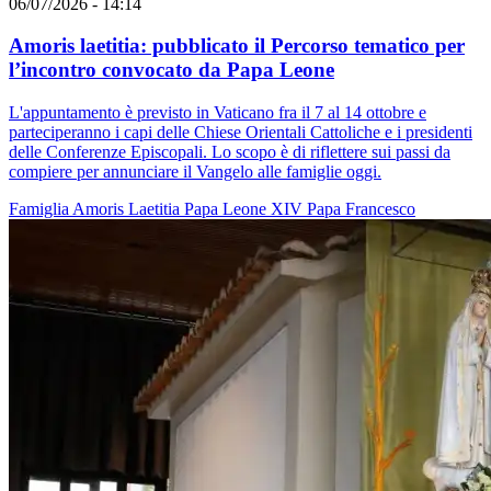
06/07/2026 - 14:14
Amoris laetitia: pubblicato il Percorso tematico per
l’incontro convocato da Papa Leone
L'appuntamento è previsto in Vaticano fra il 7 al 14 ottobre e
parteciperanno i capi delle Chiese Orientali Cattoliche e i presidenti
delle Conferenze Episcopali. Lo scopo è di riflettere sui passi da
compiere per annunciare il Vangelo alle famiglie oggi.
Famiglia
Amoris Laetitia
Papa Leone XIV
Papa Francesco