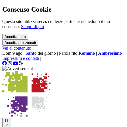
Consenso Cookie
Questo sito utilizza servizi di terze parti che richiedono il tuo
consenso.
Scopri di più
Accetta tutto
Accetta selezionati
Vai al contenuto
Dom 9 ago
|
Santo
del giorno
|
Parola rito
Romano
|
Ambrosiano
Impressum e contatti
|
IT