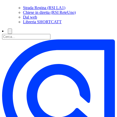
Strada Regina (RSI LA1)
Chiese in diretta (RSI ReteUno)
Dal web
Libreria SHORTCATT