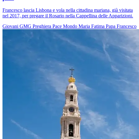
Francesco lascia Lisbona e vola nella cittadina mariana, già visitata
nel 2017, per pregare il Rosario nella Cappellina delle Apparizioni.
Giovani
GMG
Preghiera
Pace
Mondo
Maria
Fatima
Papa Francesco