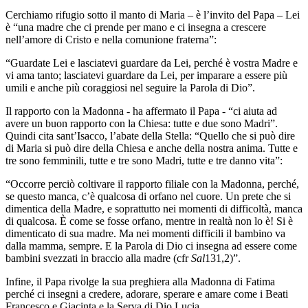
Cerchiamo rifugio sotto il manto di Maria – è l’invito del Papa – Lei
è “una madre che ci prende per mano e ci insegna a crescere
nell’amore di Cristo e nella comunione fraterna”:
“Guardate Lei e lasciatevi guardare da Lei, perché è vostra Madre e
vi ama tanto; lasciatevi guardare da Lei, per imparare a essere più
umili e anche più coraggiosi nel seguire la Parola di Dio”.
Il rapporto con la Madonna - ha affermato il Papa - “ci aiuta ad
avere un buon rapporto con la Chiesa: tutte e due sono Madri”.
Quindi cita sant’Isacco, l’abate della Stella: “Quello che si può dire
di Maria si può dire della Chiesa e anche della nostra anima. Tutte e
tre sono femminili, tutte e tre sono Madri, tutte e tre danno vita”:
“Occorre perciò coltivare il rapporto filiale con la Madonna, perché,
se questo manca, c’è qualcosa di orfano nel cuore. Un prete che si
dimentica della Madre, e soprattutto nei momenti di difficoltà, manca
di qualcosa. È come se fosse orfano, mentre in realtà non lo è! Si è
dimenticato di sua madre. Ma nei momenti difficili il bambino va
dalla mamma, sempre. E la Parola di Dio ci insegna ad essere come
bambini svezzati in braccio alla madre (cfr
Sal
131,2)”.
Infine, il Papa rivolge la sua preghiera alla Madonna di Fatima
perché ci insegni a credere, adorare, sperare e amare come i Beati
Francesco e Giacinta e la Serva di Dio Lucia.