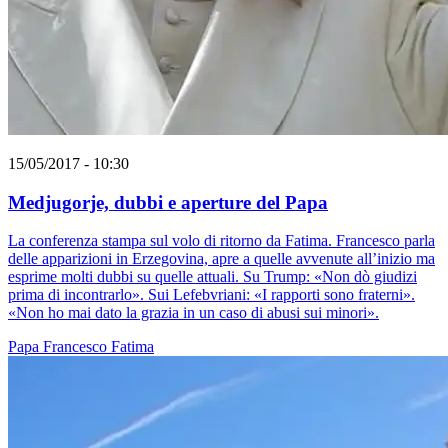
15/05/2017 - 10:30
Medjugorje, dubbi e aperture del Papa
La conferenza stampa sul volo di ritorno da Fatima. Francesco parla
delle apparizioni in Erzegovina, apre a quelle avvenute all’inizio ma
esprime molti dubbi su quelle attuali. Su Trump: «Non dò giudizi
prima di incontrarlo». Sui Lefebvriani: «I rapporti sono fraterni».
«Non ho mai dato la grazia in un caso di abusi sui minori».
Papa Francesco
Fatima