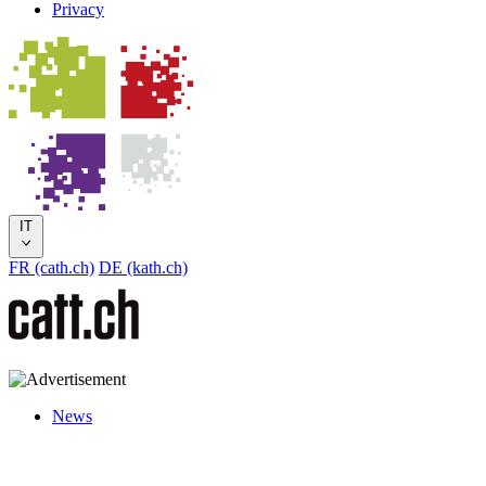
Privacy
IT
FR (cath.ch)
DE (kath.ch)
News