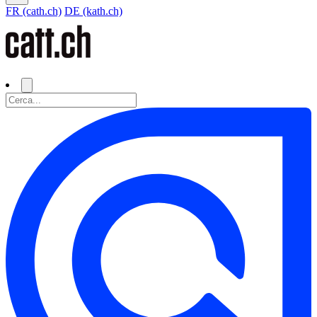
FR (cath.ch)
DE (kath.ch)