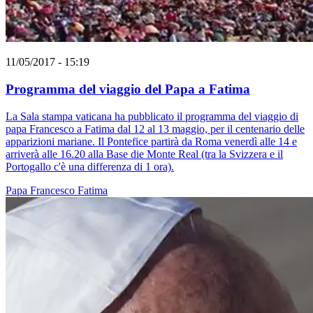
11/05/2017 - 15:19
Programma del viaggio del Papa a Fatima
La Sala stampa vaticana ha pubblicato il programma del viaggio di
papa Francesco a Fatima dal 12 al 13 maggio, per il centenario delle
apparizioni mariane. Il Pontefice partirà da Roma venerdì alle 14 e
arriverà alle 16.20 alla Base die Monte Real (tra la Svizzera e il
Portogallo c'è una differenza di 1 ora).
Papa Francesco
Fatima