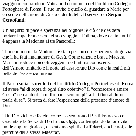
viaggio incontrando in Vaticano la comunità del Pontificio Collegio
Portoghese di Roma. Il suo invito è quello di guardare a Maria per
crescere nell’amore di Cristo e dei fratelli. Il servizio di
Sergio
Centofanti
:
Un augurio di pace e speranza nel Signore: è ciò che desidera
portare Papa Francesco nel suo viaggio a Fatima, dove cento anni fa
è apparsa la Madonna ai tre Pastorelli:
“L’incontro con la Madonna è stata per loro un’esperienza di grazia
che li ha fatti innamorare di Gesù. Come tenera e brava Maestra,
Maria introduce i piccoli veggenti nell’intima conoscenza
dell’Amore trinitario e li porta ad assaporare Dio come la realtà più
bella dell’esistenza umana”.
Il Papa esorta i sacerdoti del Pontificio Collegio Portoghese di Roma
ad avere “al di sopra di ogni altro obiettivo” il “conoscere e amare
Cristo” cercando di “conformarsi sempre più a Lui fino al dono
totale di sé”. Si tratta di fare l’esperienza della presenza d’amore di
Dio:
“Un Dio vicino e fedele, come Lo sentirono i Beati Francesco e
Giacinta e la Serva di Dio Lucia. Oggi, contemplando la loro vita
umile eppure gloriosa, ci sentiamo spinti ad affidarci, anche noi, alle
premure della stessa Maestra”.