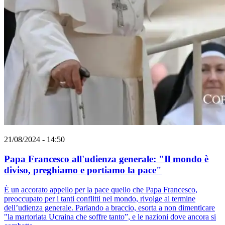
21/08/2024 - 14:50
Papa Francesco all'udienza generale: "Il mondo è
diviso, preghiamo e portiamo la pace"
È un accorato appello per la pace quello che Papa Francesco,
preoccupato per i tanti conflitti nel mondo, rivolge al termine
dell’udienza generale. Parlando a braccio, esorta a non dimenticare
"la martoriata Ucraina che soffre tanto”, e le nazioni dove ancora si