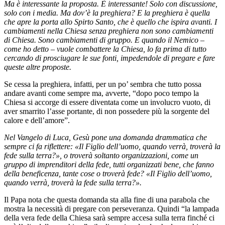
Ma è interessante la proposta. È interessante! Solo con discussione,
solo con i media. Ma dov’è la preghiera? E la preghiera è quella
che apre la porta allo Spirto Santo, che è quello che ispira avanti. I
cambiamenti nella Chiesa senza preghiera non sono cambiamenti
di Chiesa. Sono cambiamenti di gruppo. E quando il Nemico –
come ho detto – vuole combattere la Chiesa, lo fa prima di tutto
cercando di prosciugare le sue fonti, impedendole di pregare e fare
queste altre proposte.
Se cessa la preghiera, infatti, per un po’ sembra che tutto possa
andare avanti come sempre ma, avverte, “dopo poco tempo la
Chiesa si accorge di essere diventata come un involucro vuoto, di
aver smarrito l’asse portante, di non possedere più la sorgente del
calore e dell’amore”.
Nel Vangelo di Luca, Gesù pone una domanda drammatica che
sempre ci fa riflettere: «Il Figlio dell’uomo, quando verrà, troverà la
fede sulla terra?», o troverà soltanto organizzazioni, come un
gruppo di imprenditori della fede, tutti organizzati bene, che fanno
della beneficenza, tante cose o troverà fede? «Il Figlio dell’uomo,
quando verrà, troverà la fede sulla terra?».
Il Papa nota che questa domanda sta alla fine di una parabola che
mostra la necessità di pregare con perseveranza. Quindi “la lampada
della vera fede della Chiesa sarà sempre accesa sulla terra finché ci