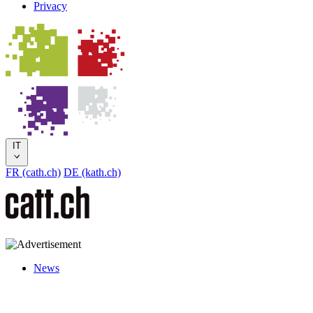
Privacy
IT
FR (cath.ch)
DE (kath.ch)
News