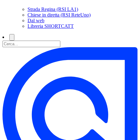
Strada Regina (RSI LA1)
Chiese in diretta (RSI ReteUno)
Dal web
Libreria SHORTCATT