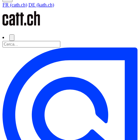
FR (cath.ch)
DE (kath.ch)