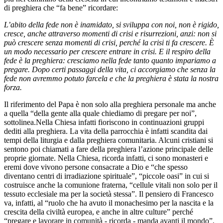
di preghiera che “fa bene” ricordare:
L’abito della fede non è inamidato, si sviluppa con noi, non è rigido,
cresce, anche attraverso momenti di crisi e risurrezioni, anzi: non si
può crescere senza momenti di crisi, perché la crisi ti fa crescere. È
un modo necessario per crescere entrare in crisi. E il respiro della
fede è la preghiera: cresciamo nella fede tanto quanto impariamo a
pregare. Dopo certi passaggi della vita, ci accorgiamo che senza la
fede non avremmo potuto farcela e che la preghiera è stata la nostra
forza.
Il riferimento del Papa è non solo alla preghiera personale ma anche
a quella “della gente alla quale chiediamo di pregare per noi”,
sottolinea.Nella Chiesa infatti fioriscono in continuazioni gruppi
dediti alla preghiera. La vita della parrocchia è infatti scandita dai
tempi della liturgia e dalla preghiera comunitaria. Alcuni cristiani si
sentono poi chiamati a fare della preghiera l’azione principale delle
proprie giornate. Nella Chiesa, ricorda infatti, ci sono monasteri e
eremi dove vivono persone consacrate a Dio e “che spesso
diventano centri di irradiazione spirituale”, “piccole oasi” in cui si
costruisce anche la comunione fraterna, “cellule vitali non solo per il
tessuto ecclesiale ma per la società stessa”. Il pensiero di Francesco
va, infatti, al “ruolo che ha avuto il monachesimo per la nascita e la
crescita della civiltà europea, e anche in altre culture” perché
“pregare e lavorare in comunità - ricorda - manda avanti il mondo”.