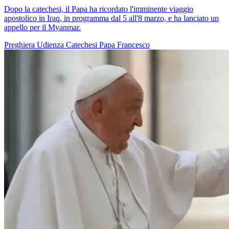
Dopo la catechesi, il Papa ha ricordato l'imminente viaggio
apostolico in Iraq, in programma dal 5 all'8 marzo, e ha lanciato un
appello per il Myanmar.
Preghiera
Udienza
Catechesi
Papa Francesco