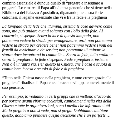
compito essenziale è dunque quello di “pregare e insegnare a
pregare”. Lo rimarca il Papa all’udienza generale che si tiene nella
Biblioteca del Palazzo Apostolico, dipanando, nella sua forte
catechesi, il legame essenziale che vi è fra la fede e la preghiera
La lampada della fede che illumina, sistema le cose davvero come
sono, ma può andare avanti soltanto con l’olio della fede. Al
contrario, si spegne. Senza la luce di questa lampada, non
potremmo vedere la strada per evangelizzare, anzi, non potremmo
vedere la strada per credere bene; non potremmo vedere i volti dei
fratelli da avvicinare e da servire; non potremmo illuminare la
stanza dove incontrarci in comunità… Senza la fede, tutto crolla; e
senza la preghiera, la fede si spegne. Fede e preghiera, insieme.
Non c’è un’altra via. Per questo la Chiesa, che è casa e scuola di
comunione, è casa e scuola di fede e di preghiera
.
“Tutto nella Chiesa nasce nella preghiera, e tutto cresce grazie alla
preghiera” ribadisce il Papa che a braccio sviluppa concretamente il
suo pensiero.
Per esempio, lo vediamo in certi gruppi che si mettono d‘accordo
per portare avanti riforme ecclesiali, cambiamenti nella vita della
Chiesa e tutte le organizzazioni, sono i media che informano tutti …
Ma la preghiera non si vede, non si prega. Dobbiamo cambiare
questo, dobbiamo prendere questa decisione che è un po’ forte …