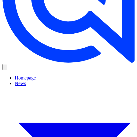
Homepage
News