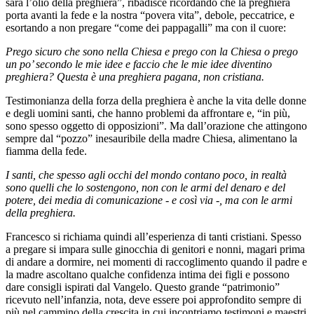
sarà l’olio della preghiera”, ribadisce ricordando che la preghiera
porta avanti la fede e la nostra “povera vita”, debole, peccatrice, e
esortando a non pregare “come dei pappagalli” ma con il cuore:
Prego sicuro che sono nella Chiesa e prego con la Chiesa o prego
un po’ secondo le mie idee e faccio che le mie idee diventino
preghiera? Questa è una preghiera pagana, non cristiana.
Testimonianza della forza della preghiera è anche la vita delle donne
e degli uomini santi, che hanno problemi da affrontare e, “in più,
sono spesso oggetto di opposizioni”. Ma dall’orazione che attingono
sempre dal “pozzo” inesauribile della madre Chiesa, alimentano la
fiamma della fede.
I santi, che spesso agli occhi del mondo contano poco, in realtà
sono quelli che lo sostengono, non con le armi del denaro e del
potere, dei media di comunicazione - e così via -, ma con le armi
della preghiera.
Francesco si richiama quindi all’esperienza di tanti cristiani. Spesso
a pregare si impara sulle ginocchia di genitori e nonni, magari prima
di andare a dormire, nei momenti di raccoglimento quando il padre e
la madre ascoltano qualche confidenza intima dei figli e possono
dare consigli ispirati dal Vangelo. Questo grande “patrimonio”
ricevuto nell’infanzia, nota, deve essere poi approfondito sempre di
più nel cammino della crescita in cui incontriamo testimoni e maestri