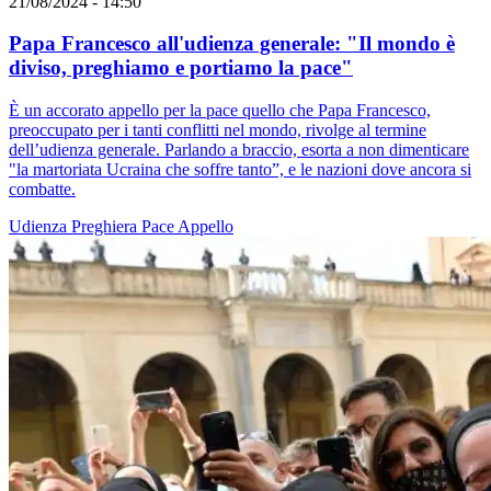
21/08/2024 - 14:50
Papa Francesco all'udienza generale: "Il mondo è
diviso, preghiamo e portiamo la pace"
È un accorato appello per la pace quello che Papa Francesco,
preoccupato per i tanti conflitti nel mondo, rivolge al termine
dell’udienza generale. Parlando a braccio, esorta a non dimenticare
"la martoriata Ucraina che soffre tanto”, e le nazioni dove ancora si
combatte.
Udienza
Preghiera
Pace
Appello