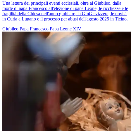
Una lettura dei principali eventi ecclesiali, oltre al Giubileo, dalla
morte di papa Francesco all'elezione di papa Leone, le ricchezze e le
fragilità della Chiesa nell'anno giubilare, la GmG svizzera, le novità
in Curia a Lugano e il processo per abusi dell'agosto 2025 in Ticino.
Giubileo
Papa Francesco
Papa Leone XIV