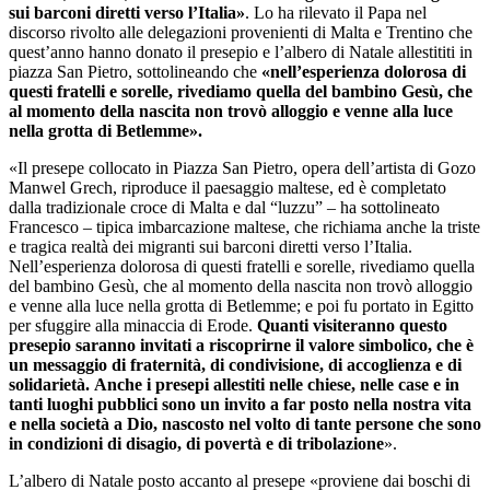
sui barconi diretti verso l’Italia»
. Lo ha rilevato il Papa nel
discorso rivolto alle delegazioni provenienti di Malta e Trentino che
quest’anno hanno donato il presepio e l’albero di Natale allestititi in
piazza San Pietro, sottolineando che
«nell’esperienza dolorosa di
questi fratelli e sorelle, rivediamo quella del bambino Gesù, che
al momento della nascita non trovò alloggio e venne alla luce
nella grotta di Betlemme».
«Il presepe collocato in Piazza San Pietro, opera dell’artista di Gozo
Manwel Grech, riproduce il paesaggio maltese, ed è completato
dalla tradizionale croce di Malta e dal “luzzu” – ha sottolineato
Francesco – tipica imbarcazione maltese, che richiama anche la triste
e tragica realtà dei migranti sui barconi diretti verso l’Italia.
Nell’esperienza dolorosa di questi fratelli e sorelle, rivediamo quella
del bambino Gesù, che al momento della nascita non trovò alloggio
e venne alla luce nella grotta di Betlemme; e poi fu portato in Egitto
per sfuggire alla minaccia di Erode.
Quanti visiteranno questo
presepio saranno invitati a riscoprirne il valore simbolico, che è
un messaggio di fraternità, di condivisione, di accoglienza e di
solidarietà.
Anche i presepi allestiti nelle chiese, nelle case e in
tanti luoghi pubblici sono un invito a far posto nella nostra vita
e nella società a Dio, nascosto nel volto di tante persone che sono
in condizioni di disagio, di povertà e di tribolazione
».
L’albero di Natale posto accanto al presepe «proviene dai boschi di