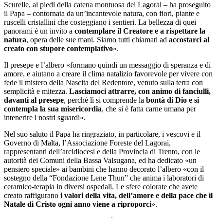
Scurelle, ai piedi della catena montuosa del Lagorai – ha proseguito
il Papa – contornata da un’incantevole natura, con fiori, piante e
ruscelli cristallini che costeggiano i sentieri. La bellezza di quei
panorami è un invito a
contemplare il Creatore e a rispettare la
natura
, opera delle sue mani. Siamo tutti chiamati ad
accostarci al
creato con stupore contemplativo
».
Il presepe e l’albero «formano quindi un messaggio di speranza e di
amore, e aiutano a creare il clima natalizio favorevole per vivere con
fede il mistero della Nascita del Redentore, venuto sulla terra con
semplicità e mitezza.
Lasciamoci attrarre, con animo di fanciulli,
davanti al presepe
, perché lì si comprende la
bontà di Dio e si
contempla la sua misericordia
, che si è fatta carne umana per
intenerire i nostri sguardi».
Nel suo saluto il Papa ha ringraziato, in particolare, i vescovi e il
Governo di Malta, l’Associazione Foreste del Lagorai,
rappresentanti dell’arcidiocesi e della Provincia di Trento, con le
autorità dei Comuni della Bassa Valsugana, ed ha dedicato «un
pensiero speciale» ai bambini che hanno decorato l’albero «con il
sostegno della “Fondazione Lene Thun” che anima i laboratori di
ceramico-terapia in diversi ospedali. Le sfere colorate che avete
creato raffigurano
i valori della vita, dell’amore e della pace che il
Natale di Cristo ogni anno viene a riproporci
».