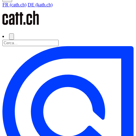
FR (cath.ch)
DE (kath.ch)