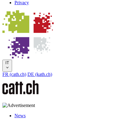
Privacy
IT
FR (cath.ch)
DE (kath.ch)
News