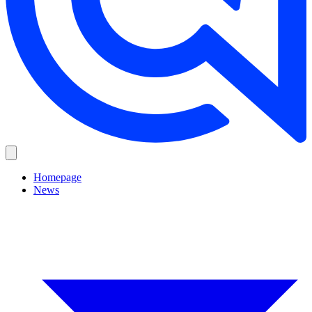
Homepage
News