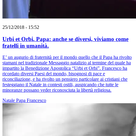
25/12/2018 - 15:52
Urbi et Orbi. Papa: anche se diversi, viviamo come
fratelli in umanità.
E’ un augurio di fraternità per il mondo quello che il Papa ha rivolto
stamani nel tradizionale Messaggio natalizio al termine del quale ha
impartito la Benedizione Apostolica “Urbi et Orbi”. Francesco ha
ricordato diversi Paesi del mondo, bisognosi di pace e
riconciliazione, e ha rivolto un pensiero particolare ai cristiani che
festeggiano il Natale in contesti ostili, auspicando che tutte le
minoranze possano veder riconosciuta la libertà religiosa.
Natale
Papa Francesco