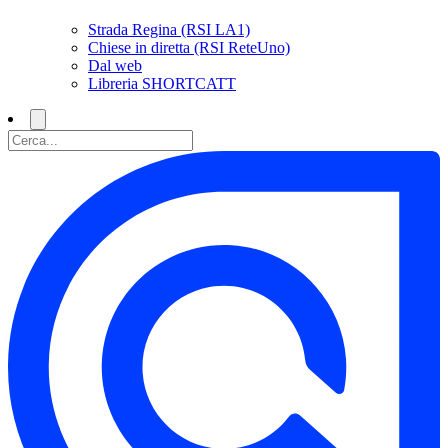
Strada Regina (RSI LA1)
Chiese in diretta (RSI ReteUno)
Dal web
Libreria SHORTCATT