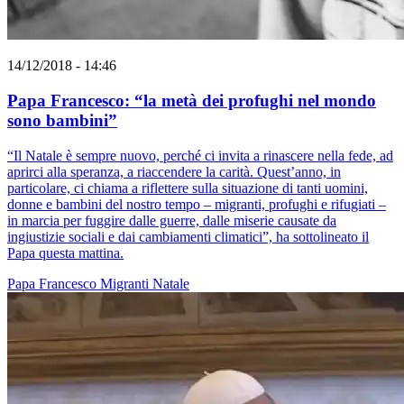
14/12/2018 - 14:46
Papa Francesco: “la metà dei profughi nel mondo
sono bambini”
“Il Natale è sempre nuovo, perché ci invita a rinascere nella fede, ad
aprirci alla speranza, a riaccendere la carità. Quest’anno, in
particolare, ci chiama a riflettere sulla situazione di tanti uomini,
donne e bambini del nostro tempo – migranti, profughi e rifugiati –
in marcia per fuggire dalle guerre, dalle miserie causate da
ingiustizie sociali e dai cambiamenti climatici”, ha sottolineato il
Papa questa mattina.
Papa Francesco
Migranti
Natale