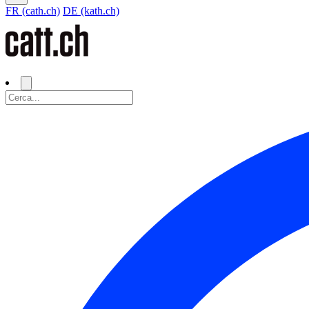
FR (cath.ch)
DE (kath.ch)