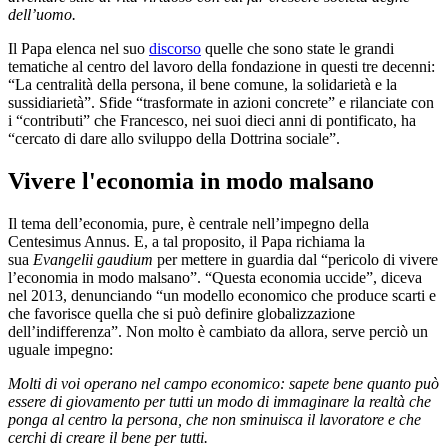
dell’uomo.
Il Papa elenca nel suo
discorso
quelle che sono state le grandi
tematiche al centro del lavoro della fondazione in questi tre decenni:
“La centralità della persona, il bene comune, la solidarietà e la
sussidiarietà”. Sfide “trasformate in azioni concrete” e rilanciate con
i “contributi” che Francesco, nei suoi dieci anni di pontificato, ha
“cercato di dare allo sviluppo della Dottrina sociale”.
Vivere l'economia in modo malsano
Il tema dell’economia, pure, è centrale nell’impegno della
Centesimus Annus. E, a tal proposito, il Papa richiama la
sua
Evangelii gaudium
per mettere in guardia dal “pericolo di vivere
l’economia in modo malsano”. “Questa economia uccide”, diceva
nel 2013, denunciando “un modello economico che produce scarti e
che favorisce quella che si può definire globalizzazione
dell’indifferenza”. Non molto è cambiato da allora, serve perciò un
uguale impegno:
Molti di voi operano nel campo economico: sapete bene quanto può
essere di giovamento per tutti un modo di immaginare la realtà che
ponga al centro la persona, che non sminuisca il lavoratore e che
cerchi di creare il bene per tutti.