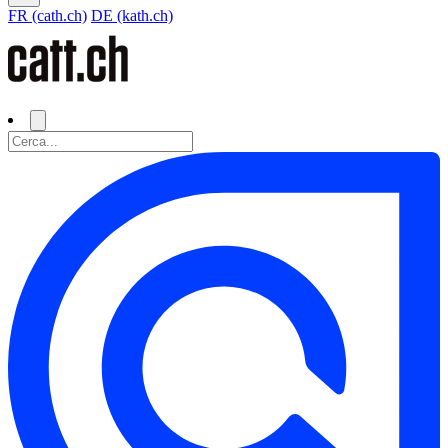
FR (cath.ch)
DE (kath.ch)