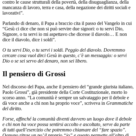
contro le cause strutturali della povertà, della disuguaglianza, della
mancanza di lavoro, terra e casa, della negazione dei diritti sociali e
lavorativi”.
Parlando di denaro, il Papa a braccio cita il passo del Vangelo in cui
“Gesù ci dice che non si può servire due signori: o tu servi Dio,
Signore, o tu servi io mi aspettavo che dicesse il diavolo… E non
dice il diavolo, dice i soldi”.
O tu servi Dio, o tu servi i soldi. Peggio del diavolo. Dovremmo
cercare cosa vuol dirci Gesù in questo, c’è un messaggio: o servi
Dio o se sei servo del denaro, non sei libero.
Il pensiero di Grossi
Nel discorso del Papa, anche il pensiero del “grande giurista italiano,
Paolo Grossi”, già presidente della Corte Costituzionale, morto lo
scorso anno. “La comunità è sempre un salvataggio per il debole e
dà voce anche a chi non ha proprio voce”, scriveva in
Grammatiche
del diritto.
Forse, affinché la comunità diventi davvero un luogo dove il debole
e chi non ha voce possa sentirsi accolto e ascoltato, serve da parte
di tutti quell’esercizio che potremmo chiamare del “fare spazio”.
Ognuno ritrae un po’ il proprio “io” e questo permette
all’altro di