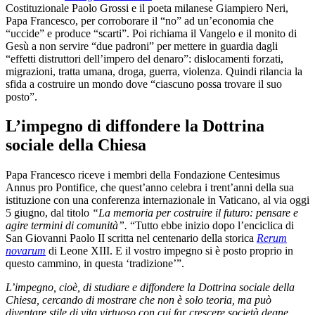
Costituzionale Paolo Grossi e il poeta milanese Giampiero Neri,
Papa Francesco, per corroborare il “no” ad un’economia che
“uccide” e produce “scarti”. Poi richiama il Vangelo e il monito di
Gesù a non servire “due padroni” per mettere in guardia dagli
“effetti distruttori dell’impero del denaro”: dislocamenti forzati,
migrazioni, tratta umana, droga, guerra, violenza. Quindi rilancia la
sfida a costruire un mondo dove “ciascuno possa trovare il suo
posto”.
L’impegno di diffondere la Dottrina
sociale della Chiesa
Papa Francesco riceve i membri della Fondazione Centesimus
Annus pro Pontifice, che quest’anno celebra i trent’anni della sua
istituzione con una conferenza internazionale in Vaticano, al via oggi
5 giugno, dal titolo
“La memoria per costruire il futuro: pensare e
agire termini di comunità”.
“Tutto ebbe inizio dopo l’enciclica di
San Giovanni Paolo II scritta nel centenario della storica
Rerum
novarum
di Leone XIII. E il vostro impegno si è posto proprio in
questo cammino, in questa ‘tradizione’”.
L’impegno, cioè, di studiare e diffondere la Dottrina sociale della
Chiesa, cercando di mostrare che non è solo teoria, ma può
diventare stile di vita virtuoso con cui far crescere società degne