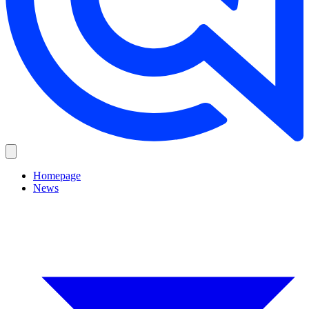
Homepage
News