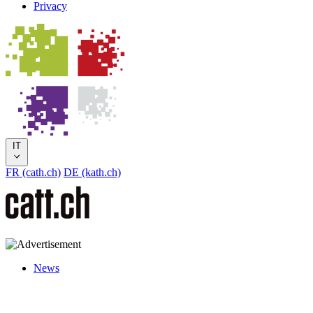
Privacy
IT
FR (cath.ch)
DE (kath.ch)
News