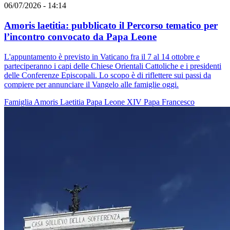
06/07/2026 - 14:14
Amoris laetitia: pubblicato il Percorso tematico per
l’incontro convocato da Papa Leone
L'appuntamento è previsto in Vaticano fra il 7 al 14 ottobre e
parteciperanno i capi delle Chiese Orientali Cattoliche e i presidenti
delle Conferenze Episcopali. Lo scopo è di riflettere sui passi da
compiere per annunciare il Vangelo alle famiglie oggi.
Famiglia
Amoris Laetitia
Papa Leone XIV
Papa Francesco