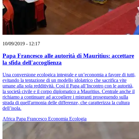
10/09/2019 - 12:17
Papa Francesco alle autorità di Mauritius: accettare
la sfida dell'accoglienza
Una conversione ecologica integrale e un’economia a favore di tutti,
evitando la tentazione di un modello idolatrico che sacrifica vite
umane alla sola redditività. Così il Papa all’Incontro con le autorità,
la società civile e il corpo diplomatico a Mauritius. Centrale anche il
richiamo a continuare ad accogliere i migranti proseguendo sulla
strada di quell'armonia delle differenze, che caratterizza la cultura
dell’isola.
Africa
Papa Francesco
Economia
Ecologia