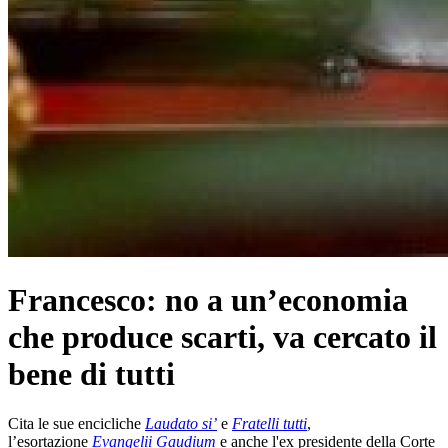
Francesco: no a un’economia
che produce scarti, va cercato il
bene di tutti
Cita le sue encicliche
Laudato si’
e
Fratelli tutti
,
l’esortazione
Evangelii Gaudium
e anche l'ex presidente della Corte