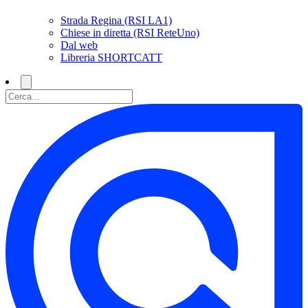
Strada Regina (RSI LA1)
Chiese in diretta (RSI ReteUno)
Dal web
Libreria SHORTCATT