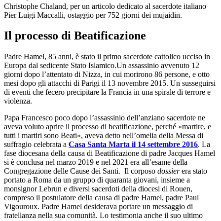
Christophe Chaland, per un articolo dedicato al sacerdote italiano
Pier Luigi Maccalli, ostaggio per 752 giorni dei mujaidin.
Il processo di Beatificazione
Padre Hamel, 85 anni, è stato il primo sacerdote cattolico ucciso in
Europa dal sedicente Stato Islamico.Un assassinio avvenuto 12
giorni dopo l’attentato di Nizza, in cui morirono 86 persone, e otto
mesi dopo gli attacchi di Parigi il 13 novembre 2015. Un susseguirsi
di eventi che fecero precipitare la Francia in una spirale di terrore e
violenza.
Papa Francesco poco dopo l’assassinio dell’anziano sacerdote ne
aveva voluto aprire il processo di beatificazione, perché «martire, e
tutti i martiri sono Beati», aveva detto nell’omelia della Messa di
suffragio celebrata a
Casa Santa Marta il 14 settembre 2016
. La
fase diocesana della causa di Beatificazione di padre Jacques Hamel
si è conclusa nel marzo 2019 e nel 2021 era all’esame della
Congregazione delle Cause dei Santi. Il corposo
dossier
era stato
portato a Roma da un gruppo di quaranta giovani, insieme a
monsignor Lebrun e diversi sacerdoti della diocesi di Rouen,
compreso il postulatore della causa di padre Hamel, padre Paul
Vigouroux. Padre Hamel desiderava portare un messaggio di
fratellanza nella sua comunità. Lo testimonia anche il suo ultimo