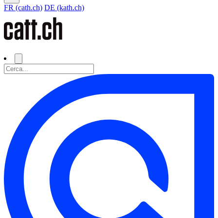
FR (cath.ch)
DE (kath.ch)