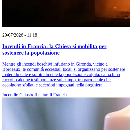
29/07/2026 - 11:18
Incendi in Francia: la Chiesa si mobilita per
sostenere la popolazione
Mentre gli incendi boschivi infuriano in Gironda, vicino a
Bordeaux, le comunità ecclesiali locali si organizzano per sostenere
materialmente e spiritualmente la popolazione colpita. cath.ch ha
raccolto alcune testimonianze sul campo, tra parrocchie che
accolgono sfollati e sacerdoti impegnati nella preghiera.
Incendio
Catastrofi naturali
Francia