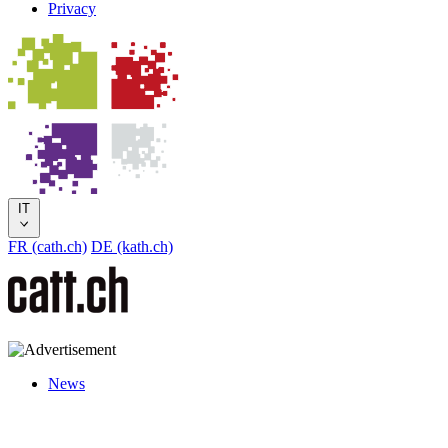
Privacy
IT
FR (cath.ch)
DE (kath.ch)
News