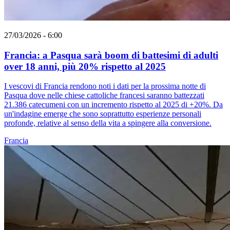
27/03/2026 - 6:00
Francia: a Pasqua sarà boom di battesimi di adulti
over 18 anni, più 20% rispetto al 2025
I vescovi di Francia rendono noti i dati per la prossima notte di
Pasqua dove nelle chiese cattoliche francesi saranno battezzati
21.386 catecumeni con un incremento rispetto al 2025 di +20%. Da
un'indagine emerge che sono soprattutto esperienze personali
profonde, relative al senso della vita a spingere alla conversione.
Francia