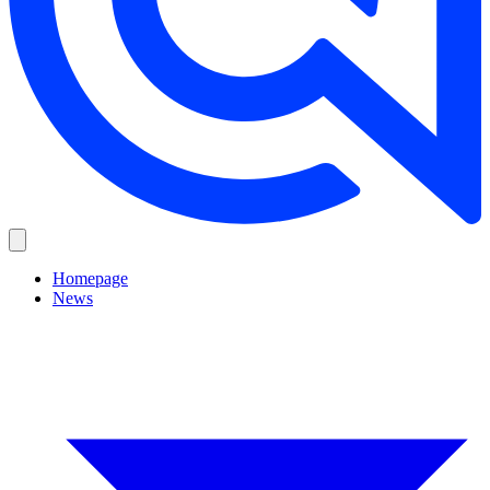
Homepage
News