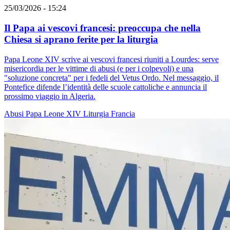
25/03/2026 - 15:24
Il Papa ai vescovi francesi: preoccupa che nella
Chiesa si aprano ferite per la liturgia
Papa Leone XIV scrive ai vescovi francesi riuniti a Lourdes: serve
misericordia per le vittime di abusi (e per i colpevoli) e una
"soluzione concreta" per i fedeli del Vetus Ordo. Nel messaggio, il
Pontefice difende l’identità delle scuole cattoliche e annuncia il
prossimo viaggio in Algeria.
Abusi
Papa Leone XIV
Liturgia
Francia