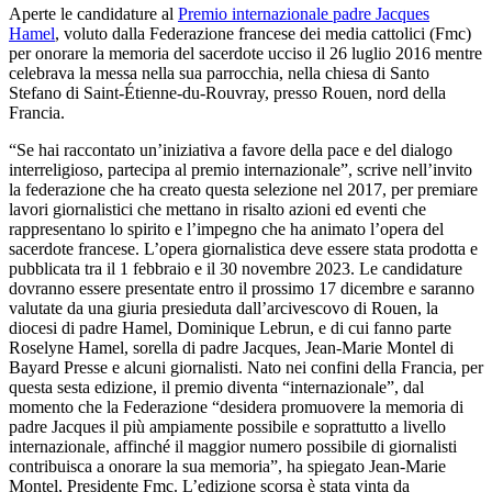
Aperte le candidature al
Premio internazionale padre Jacques
Hamel
, voluto dalla Federazione francese dei media cattolici (Fmc)
per onorare la memoria del sacerdote ucciso il 26 luglio 2016 mentre
celebrava la messa nella sua parrocchia, nella chiesa di Santo
Stefano di Saint-Étienne-du-Rouvray, presso Rouen, nord della
Francia.
“Se hai raccontato un’iniziativa a favore della pace e del dialogo
interreligioso, partecipa al premio internazionale”, scrive nell’invito
la federazione che ha creato questa selezione nel 2017, per premiare
lavori giornalistici che mettano in risalto azioni ed eventi che
rappresentano lo spirito e l’impegno che ha animato l’opera del
sacerdote francese. L’opera giornalistica deve essere stata prodotta e
pubblicata tra il 1 febbraio e il 30 novembre 2023. Le candidature
dovranno essere presentate entro il prossimo 17 dicembre e saranno
valutate da una giuria presieduta dall’arcivescovo di Rouen, la
diocesi di padre Hamel, Dominique Lebrun, e di cui fanno parte
Roselyne Hamel, sorella di padre Jacques, Jean-Marie Montel di
Bayard Presse e alcuni giornalisti. Nato nei confini della Francia, per
questa sesta edizione, il premio diventa “internazionale”, dal
momento che la Federazione “desidera promuovere la memoria di
padre Jacques il più ampiamente possibile e soprattutto a livello
internazionale, affinché il maggior numero possibile di giornalisti
contribuisca a onorare la sua memoria”, ha spiegato Jean-Marie
Montel, Presidente Fmc. L’edizione scorsa è stata vinta da