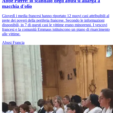
Abbé Pierre: lo scandalo degli abusi si allarga a
macchia d'olio
Giovedì i media francesi hanno riportato 12 nuovi casi attribuibili al
prete dei poveri della periferia francese. Secondo le informazioni
disponibili, in 7 di questi casi le vittime erano minorenni. I vescovi
francesi e la comunità Emmaus istituiscono un piano di risarcimento
alle vittime.
Abusi
Francia