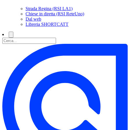
Strada Regina (RSI LA1)
Chiese in diretta (RSI ReteUno)
Dal web
Libreria SHORTCATT