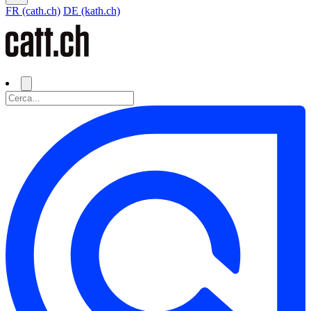
FR (cath.ch)
DE (kath.ch)