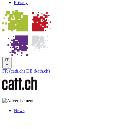
Privacy
IT
FR (cath.ch)
DE (kath.ch)
News