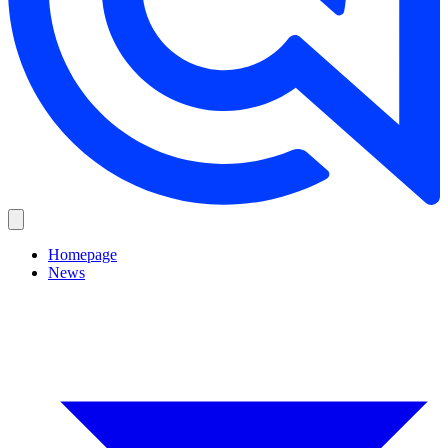
Homepage
News