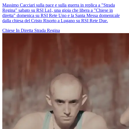
Massimo Cacciari sulla pace e sulla guerra in replica a "Strada
Regina" sabato su RSI La1, una gioia che libera a "Chiese in
diretta" domenica su RSI Rete Uno e la Santa Messa domenicale
dalla chiesa del Cristo Risorto a Lugano su RSI Rete Due.
Chiese In Diretta
Strada Regina