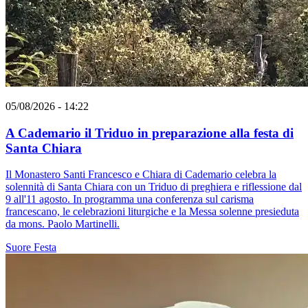
05/08/2026 - 14:22
A Cademario il Triduo in preparazione alla festa di
Santa Chiara
Il Monastero Santi Francesco e Chiara di Cademario celebra la
solennità di Santa Chiara con un Triduo di preghiera e riflessione dal
9 all'11 agosto. In programma una conferenza sul carisma
francescano, le celebrazioni liturgiche e la Messa solenne presieduta
da mons. Paolo Martinelli.
Suore
Festa