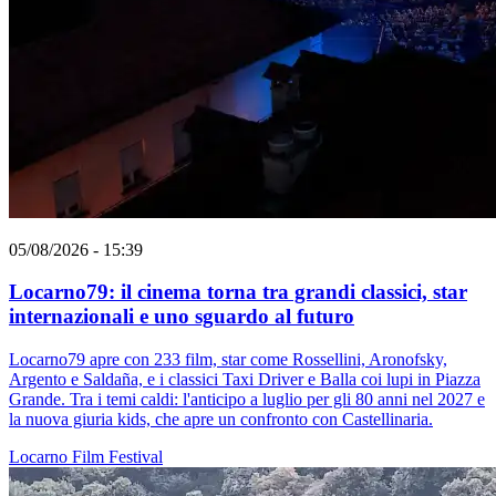
05/08/2026 - 15:39
Locarno79: il cinema torna tra grandi classici, star
internazionali e uno sguardo al futuro
Locarno79 apre con 233 film, star come Rossellini, Aronofsky,
Argento e Saldaña, e i classici Taxi Driver e Balla coi lupi in Piazza
Grande. Tra i temi caldi: l'anticipo a luglio per gli 80 anni nel 2027 e
la nuova giuria kids, che apre un confronto con Castellinaria.
Locarno
Film
Festival