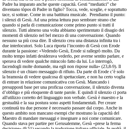
Padre ha imparato anche queste capacità. Gesti “mediatici” che
diventano tòpos di Padre in figlio? Tocca, vede, sceglie, e soprattutto
tace, si sottrae. Come in una battitura musicale. Prendiamo il punto:
i silenzi di Gesù. Ad una prima lettura puo sembrare strano che
quando si parla di comunicazione come primo punto si tratti il
silenzio. Tutti almeno una volta abbiamo sperimentato il disagio dei
momenti di silenzio nel bel mezzo di una conversazione. Quando
nessuno sa più cosa dire. Il silenzio crea una distanza infinita tra i
due interlocutori. Solo Luca riporta l’incontro di Gesù con Erode
durante la passione: «Vedendo Gesù, Erode si rallegrò molto. Da
molto tempo infatti desiderava vederlo, per averne sentito parlare, e
sperava di vedere qualche miracolo fatto da lui. Lo interrogò,
facendogli molte domande, ma egli non rispose nulla» (23,8-9). Il
silenzio è un chiaro messaggio di rifiuto. Da parte di Erode c’è solo
la bramosia di vedere qualcosa di spettacolare, e non ha certo voglia
di entrare in relazione comunicativa con Gesù. Mancando i
presupposti base per una proficua conversazione, il silenzio diventa
d’obbligo e più eloquente di tante parole. E quindi il silenzio ci porta
all'utilizzo corretto del linguaggio non verbale. Gesù è maestro e la
gestualità e la sua postura sono aspetti fondamentali. Per creare
continutà tra due persone è necessario passare dal corpo. Anche in
questo ambito non mancano esempi che mostrano la capacità del
Maestro di mandare messaggi e insegnare a noi come comunicare.
Quando stava per partire per Gerusalemme, Gesù «prese la ferma
decisione» (9,51) secondo la traduzione italiana ufficiale. In realtà, il