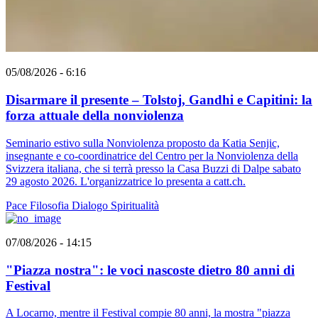
05/08/2026 - 6:16
Disarmare il presente – Tolstoj, Gandhi e Capitini: la
forza attuale della nonviolenza
Seminario estivo sulla Nonviolenza proposto da Katia Senjic,
insegnante e co-coordinatrice del Centro per la Nonviolenza della
Svizzera italiana, che si terrà presso la Casa Buzzi di Dalpe sabato
29 agosto 2026. L'organizzatrice lo presenta a catt.ch.
Pace
Filosofia
Dialogo
Spiritualità
07/08/2026 - 14:15
"Piazza nostra": le voci nascoste dietro 80 anni di
Festival
A Locarno, mentre il Festival compie 80 anni, la mostra "piazza