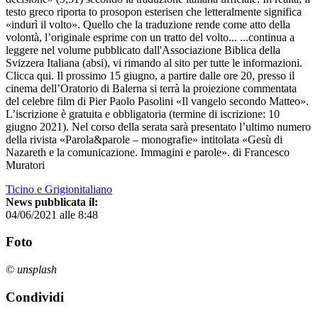
testo greco riporta to prosopon esterisen che letteralmente significa
«indurì il volto». Quello che la traduzione rende come atto della
volontà, l’originale esprime con un tratto del volto... ...continua a
leggere nel volume pubblicato dall'Associazione Biblica della
Svizzera Italiana (absi), vi rimando al sito per tutte le informazioni.
Clicca qui. Il prossimo 15 giugno, a partire dalle ore 20, presso il
cinema dell’Oratorio di Balerna si terrà la proiezione commentata
del celebre film di Pier Paolo Pasolini «Il vangelo secondo Matteo».
L’iscrizione è gratuita e obbligatoria (termine di iscrizione: 10
giugno 2021). Nel corso della serata sarà presentato l’ultimo numero
della rivista «Parola&parole – monografie» intitolata «Gesù di
Nazareth e la comunicazione. Immagini e parole». di Francesco
Muratori
Ticino e Grigionitaliano
News pubblicata il:
04/06/2021 alle 8:48
Foto
© unsplash
Condividi