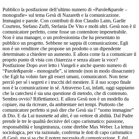
Pubblico la postfazione dell’ultimo numero di «Parole&parole –
monografie» sul tema Gesù di Nazareth e la comunicazione.
Immagini e parole. Con contributi di don Claudio Laim, Gaelle
Courtens, Stefano Zuffi, Stefania De Vito e molti altri. Gesù non è il
comunicatore perfetto, come fosse un contenitore impenetrabile.
Non è una manager, o un professionista che ha presentato in
pubblico un progetto. Sebbene ne sappia di comunicazione, Egli
non è un venditore che propone un prodotto o un dipendente
determinato a chiedere un aumento. E allora come fa a comunicare il
proprio punto di vista con chiarezza e senza alzare la voce?
Postfazione Dopo aver letto i Vangeli e anche questo numero di
“Parole&parole - monografie”, si intende (non in modo dissacrante)
che Egli ha voluto fare gli esseri umani, comunicatori. Non tiene
perciò per sé i segreti e i trucchi del mestiere. E il suo scopo finale
non è la comunicazione in sé. Attraverso Lui, infatti, oggi sappiamo
che la catechesi è sia una questione di metodo, che di contenuto.
Sembra ovvio? Riflettiamoci. E allora Gesù non è un modello da
copiare, ma da ricreare, da ambientare nei tempi. Piuttosto che
comunicatore perfetto si può dire che Gesù sia l’ “uomo immagine”
di Dio. E da Lui trasmette ad altri, è un vettore di abilità. Dal Padre
prende le tre le qualità decisive del capo carismatico: passione,
responsabilità e lungimiranza, come direbbe Max Weber. La lettura
sociologica, per via razionale, conferma le doti di capo carismatico
di Gesù, ma si sa che il potere necessita di comunicazione. E dal