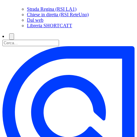
Strada Regina (RSI LA1)
Chiese in diretta (RSI ReteUno)
Dal web
Libreria SHORTCATT