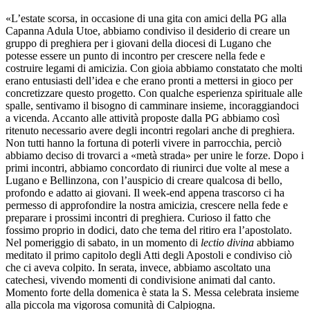
«L’estate scorsa, in occasione di una gita con amici della PG alla
Capanna Adula Utoe, abbiamo condiviso il desiderio di creare un
gruppo di preghiera per i giovani della diocesi di Lugano che
potesse essere un punto di incontro per crescere nella fede e
costruire legami di amicizia. Con gioia abbiamo constatato che molti
erano entusiasti dell’idea e che erano pronti a mettersi in gioco per
concretizzare questo progetto. Con qualche esperienza spirituale alle
spalle, sentivamo il bisogno di camminare insieme, incoraggiandoci
a vicenda. Accanto alle attività proposte dalla PG abbiamo così
ritenuto necessario avere degli incontri regolari anche di preghiera.
Non tutti hanno la fortuna di poterli vivere in parrocchia, perciò
abbiamo deciso di trovarci a «metà strada» per unire le forze. Dopo i
primi incontri, abbiamo concordato di riunirci due volte al mese a
Lugano e Bellinzona, con l’auspicio di creare qualcosa di bello,
profondo e adatto ai giovani. Il week-end appena trascorso ci ha
permesso di approfondire la nostra amicizia, crescere nella fede e
preparare i prossimi incontri di preghiera. Curioso il fatto che
fossimo proprio in dodici, dato che tema del ritiro era l’apostolato.
Nel pomeriggio di sabato, in un momento di
lectio divina
abbiamo
meditato il primo capitolo degli Atti degli Apostoli e condiviso ciò
che ci aveva colpito. In serata, invece, abbiamo ascoltato una
catechesi, vivendo momenti di condivisione animati dal canto.
Momento forte della domenica è stata la S. Messa celebrata insieme
alla piccola ma vigorosa comunità di Calpiogna.