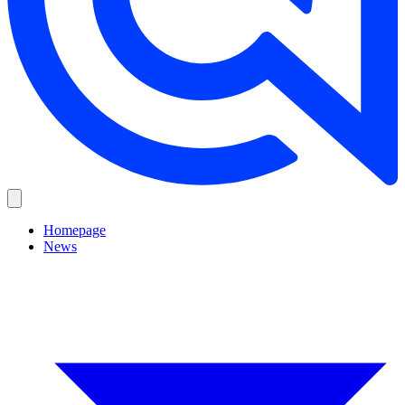
Homepage
News