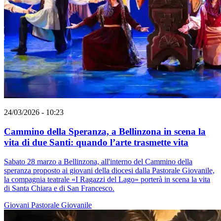
24/03/2026 - 10:23
Cammino della Speranza, a Bellinzona in scena la
vita di due Santi: quando l’arte trasmette vita
Sabato 28 marzo a Bellinzona, all'interno del Cammino della
speranza proposto ai giovani della diocesi dalla Pastorale Giovanile,
la compagnia teatrale «I Ragazzi del Lago» porterà in scena la vita
di Santa Chiara e di San Francesco.
Giovani
Pastorale Giovanile