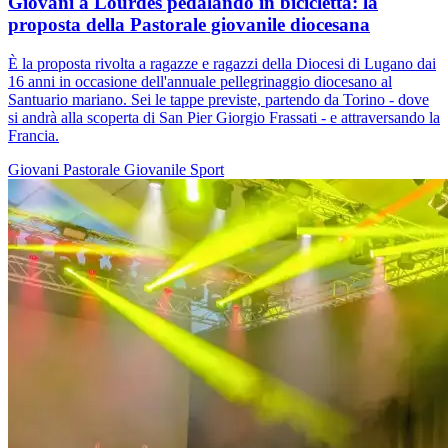
Giovani a Lourdes pedalando in bicicletta: la
proposta della Pastorale giovanile diocesana
È la proposta rivolta a ragazze e ragazzi della Diocesi di Lugano dai
16 anni in occasione dell'annuale pellegrinaggio diocesano al
Santuario mariano. Sei le tappe previste, partendo da Torino - dove
si andrà alla scoperta di San Pier Giorgio Frassati - e attraversando la
Francia.
Giovani
Pastorale Giovanile
Sport