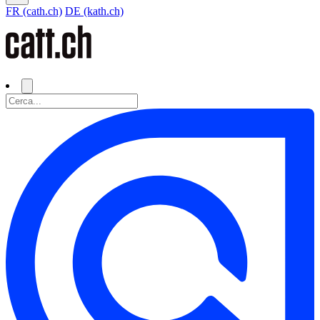
FR (cath.ch)
DE (kath.ch)