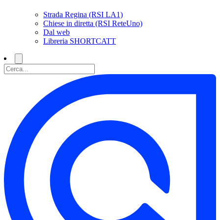
Strada Regina (RSI LA1)
Chiese in diretta (RSI ReteUno)
Dal web
Libreria SHORTCATT