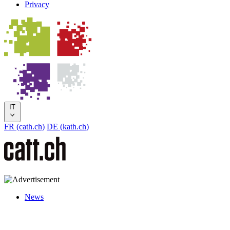
Privacy
IT
FR (cath.ch)
DE (kath.ch)
News